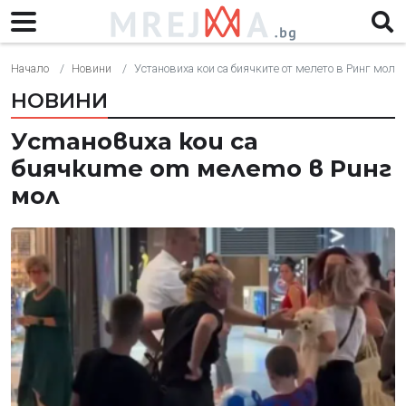
Начало
Новини
Установиха кои са биячките от мелето в Ринг мол
НОВИНИ
Установиха кои са
биячките от мелето в Ринг
мол