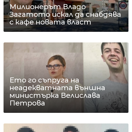
Милионерът Владо
Загатото искал да снабдява
с кафе новата власт
Ето го съпруга на
неадекватната външна
министърка Велислава
Петрова