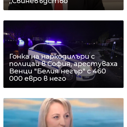
„Свиневъдство“
Гонка на наркодилъри с
полицаи в София, арестуваха
Венци "Белия негър" с 460
000 евро в него