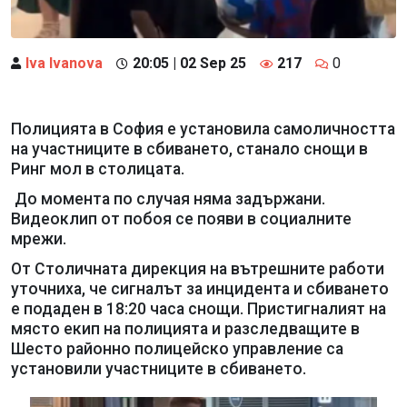
Iva Ivanova
20:05 | 02 Sep 25
217
0
Полицията в София е установила самоличността
на участниците в сбиването, станало снощи в
Ринг мол в столицата.
До момента по случая няма задържани.
Видеоклип от побоя се появи в социалните
мрежи.
От Столичната дирекция на вътрешните работи
уточниха, че сигналът за инцидента и сбиването
е подаден в 18:20 часа снощи. Пристигналият на
място екип на полицията и разследващите в
Шесто районно полицейско управление са
установили участниците в сбиването.