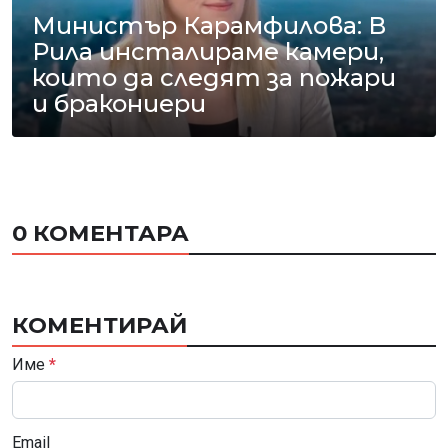
Министър Карамфилова: В
Рила инсталираме камери,
които да следят за пожари
и бракониери
0 КОМЕНТАРА
КОМЕНТИРАЙ
Име
*
Email