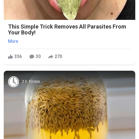
This Simple Trick Removes All Parasites From
Your Body!
More
336
30
270
2 h 10 min