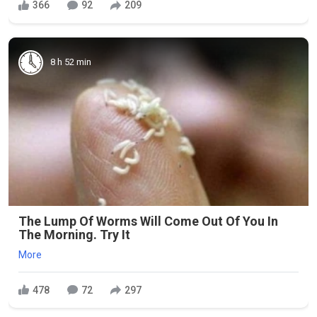
366
92
209
8 h 52 min
The Lump Of Worms Will Come Out Of You In
The Morning. Try It
More
478
72
297