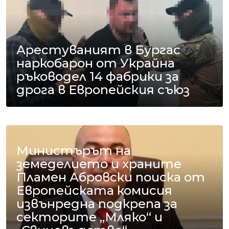
Арестуваният в Бургас
наркобарон от Украйна
ръководел 14 фабрики за
дрога в Европейския съюз
Министърът на
земеделието и храните
Пламен Абровски поиска от
Европейската комисия
извънредна подкрепа за
секторите „Мляко“ и