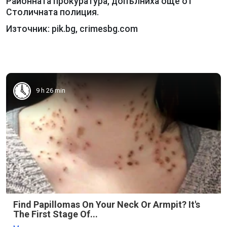
Районната прокуратура, допълниха още от
Столичната полиция.
Източник: pik.bg, crimesbg.com
9 h 26 min
Find Papillomas On Your Neck Or Armpit? It's
The First Stage Of...