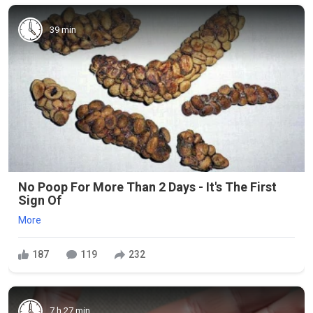
39 min
No Poop For More Than 2 Days - It's The First
Sign Of
More
187
119
232
7 h 27 min