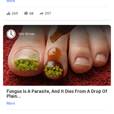
More
369
68
397
10 h 55 min
Fungus Is A Parasite, And It Dies From A Drop Of
Plain...
More