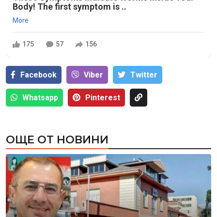
Body! The first symptom is ..
More
175
57
156
Facebook
Viber
Тwitter
Whatsapp
Pinterest
ОЩЕ ОТ НОВИНИ