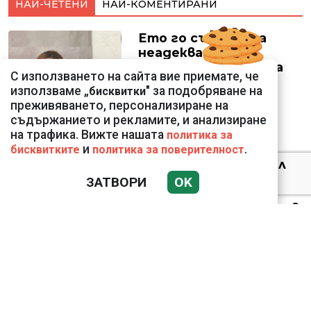
НАЙ-ЧЕТЕНИ
НАЙ-КОМЕНТИРАНИ
Ето го съпруга на
неадекватната
външна министърка
С използването на сайта вие приемате, че
Велислава Петрова
използваме „
" за подобряване на
бисквитки
преживяването, персонализиране на
съдържанието и рекламите, и анализиране
на трафика. Вижте нашата
политика за
и
.
бисквитките
политика за поверителност
Ким Чен Ун е получил
22 милиарда долара
ЗАТВОРИ
OK
свръхпечалба от
началото на войната в
Украйна
Николай Попов за
фалшивия пиар на адв.