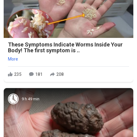
These Symptoms Indicate Worms Inside Your
Body! The first symptom is ..
More
235
181
208
9 h 49 min