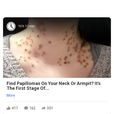
10 h 11 min
Find Papillomas On Your Neck Or Armpit? It's
The First Stage Of...
More
417
162
301