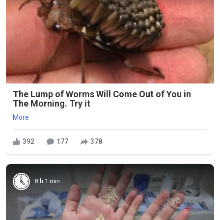
The Lump of Worms Will Come Out of You in
The Morning. Try it
More
392
177
378
8 h 1 min