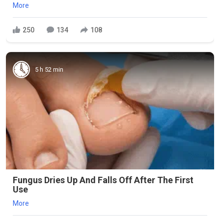
More
250
134
108
5 h 52 min
Fungus Dries Up And Falls Off After The First
Use
More