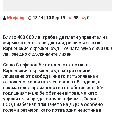
Mreja.bg
18:14 | 10 Sep 19
98
0
Близо 400 000 лв. трябва да плати управител на
фирма за неплатени данъци, реши състав на
Варненския окръжен съд. Точната сума е 390 000
лв., заедно с дължимите лихви.
Сашо Стефанов бе осъден от състав на
Варненския окръжен съд на три години
лишаване от свобода, чието изтърпяване е
отложено с изпитателен срок от 5 години, в
наказателно производство по общия ред. 56-
годишният мъж бе обвинен в това, че като
управител и представляващ фирма „Ферос“
ЕООД избегнал плащането на ДДС в особено
големи размери, като потвърдил неистина в