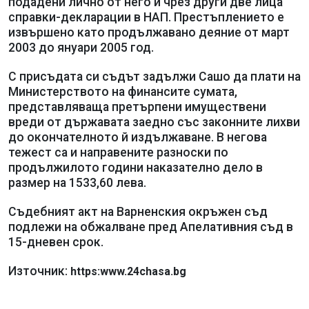
подадени лично от него и чрез други две лица
справки-декларации в НАП. Престъплението е
извършено като продължавано деяние от март
2003 до януари 2005 год.
С присъдата си съдът задължи Сашо да плати на
Министерството на финансите сумата,
представляваща претърпени имуществени
вреди от държавата заедно със законните лихви
до окончателното й издължаване. В негова
тежест са и направените разноски по
продължилото години наказателно дело в
размер на 1533,60 лева.
Съдебният акт на Варненския окръжен съд
подлежи на обжалване пред Апелативния съд в
15-дневен срок.
Източник:
https:www.24chasa.bg