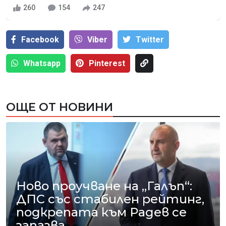
260
154
247
Facebook
Viber
Тwitter
Whatsapp
Pinterest
ОЩЕ ОТ НОВИНИ
Ново проучване на „Галъп“:
ДПС със стабилен рейтинг,
подкрепата към Радев се
запазва