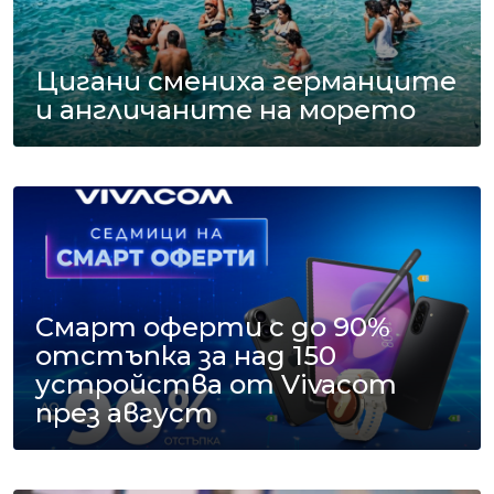
Цигани смениха германците
и англичаните на морето
Смарт оферти с до 90%
отстъпка за над 150
устройства от Vivacom
през август