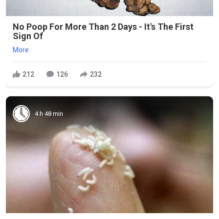
No Poop For More Than 2 Days - It's The First
Sign Of
More
212
126
232
4 h 48 min