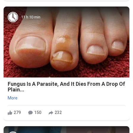
11 h 10 min
Fungus Is A Parasite, And It Dies From A Drop Of
Plain...
More
279
150
232