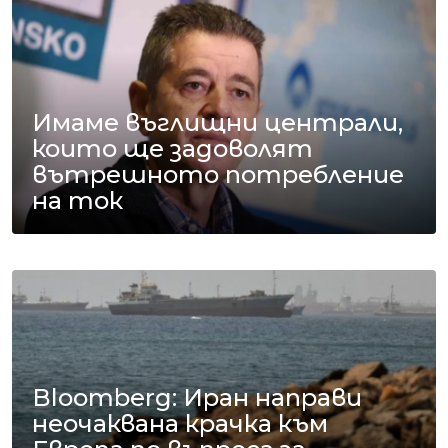
Имаме въглищни централи,
които ще задоволят
вътрешното потребление
на ток
Bloomberg: Иран направи
неочаквана крачка към