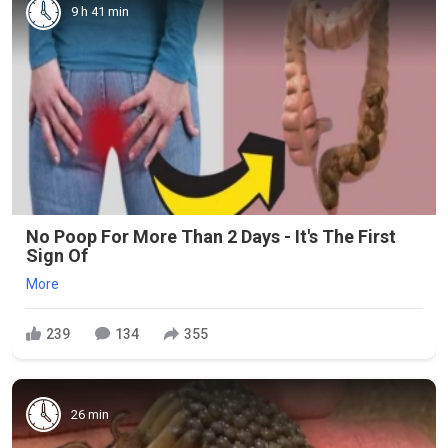
9 h 41 min
No Poop For More Than 2 Days - It's The First
Sign Of
More
239
134
355
26 min