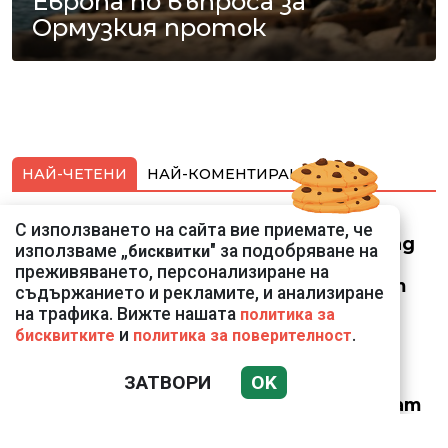
Европа по въпроса за
Ормузкия проток
НАЙ-ЧЕТЕНИ
НАЙ-КОМЕНТИРАНИ
Смарт оферти с до
С използването на сайта вие приемате, че
90% отстъпка за над
използваме „
" за подобряване на
бисквитки
150 устройства от
преживяването, персонализиране на
Vivacom през август
съдържанието и рекламите, и анализиране
на трафика. Вижте нашата
политика за
и
.
бисквитките
политика за поверителност
ЗАТВОРИ
OK
Веригите пробутват
вносни продукти за
български