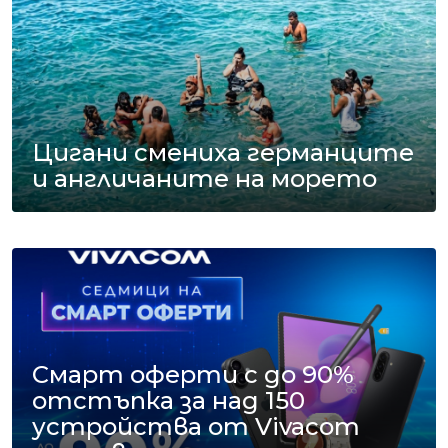
Цигани смениха германците
и англичаните на морето
Смарт оферти с до 90%
отстъпка за над 150
устройства от Vivacom