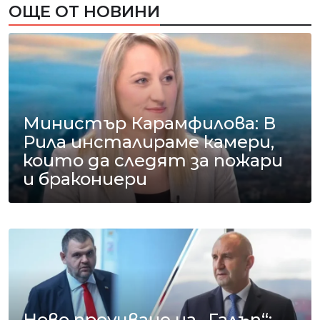
ОЩЕ ОТ НОВИНИ
Министър Карамфилова: В
Рила инсталираме камери,
които да следят за пожари
и бракониери
Ново проучване на „Галъп“: