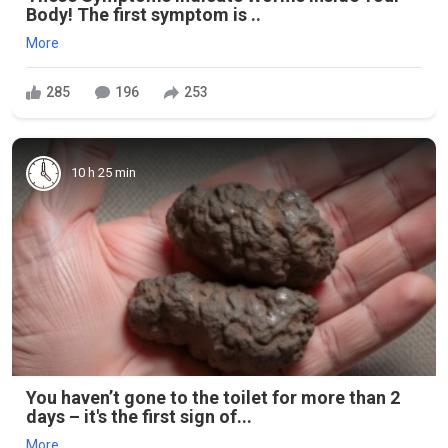
Body! The first symptom is ..
More
285
196
253
10 h 25 min
You haven’t gone to the toilet for more than 2
days – it's the first sign of...
More