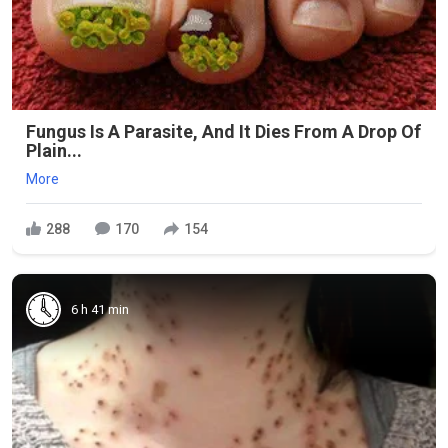
Fungus Is A Parasite, And It Dies From A Drop Of
Plain...
More
288
170
154
6 h 41 min