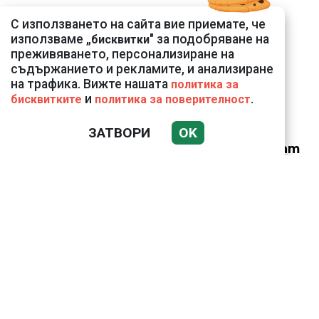
Подводни кадри от
С използването на сайта вие приемате, че
Корфу разкриха
използваме „
" за подобряване на
бисквитки
тревожна картина
преживяването, персонализиране на
съдържанието и рекламите, и анализиране
на трафика. Вижте нашата
политика за
и
.
бисквитките
политика за поверителност
ЗАТВОРИ
OK
Веригите пробутват
вносни продукти за
български
Ким Чен Ун е получил
22 милиарда долара
свръхпечалба от