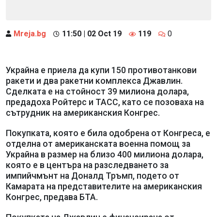
Mreja.bg
11:50 | 02 Oct 19
119
0
Украйна е приела да купи 150 противотанкови
ракети и два ракетни комплекса Джавлин.
Сделката е на стойност 39 милиона долара,
предадоха Ройтерс и ТАСС, като се позоваха на
сътрудник на американския Конгрес.
Покупката, която е била одобрена от Конгреса, е
отделна от американската военна помощ за
Украйна в размер на близо 400 милиона долара,
която е в центъра на разследването за
импийчмънт на Доналд Тръмп, подето от
Камарата на представителите на американския
Конгрес, предава БТА.