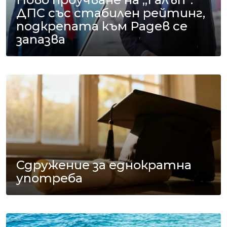
ДПС със стабилен рейтинг,
подкрепата към Радев се
запазва
Сдружение за еднократна
употреба