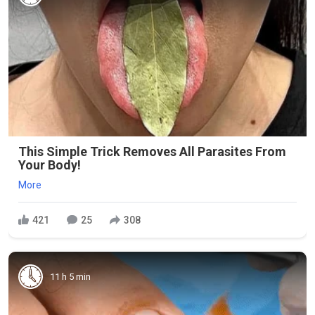
This Simple Trick Removes All Parasites From
Your Body!
More
421
25
308
11 h 5 min