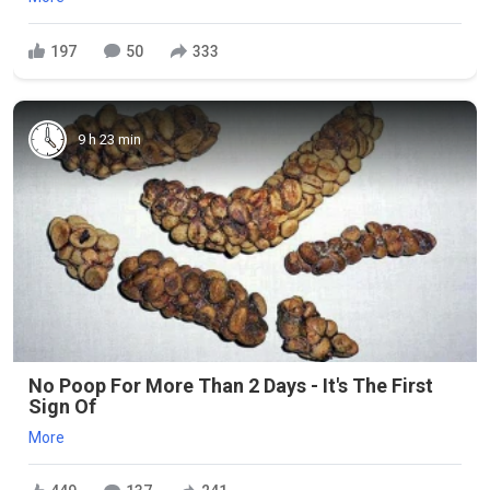
197
50
333
9 h 23 min
No Poop For More Than 2 Days - It's The First
Sign Of
More