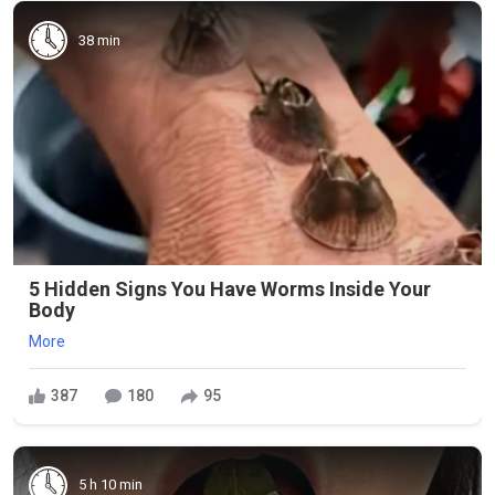
38 min
5 Hidden Signs You Have Worms Inside Your
Body
More
387
180
95
5 h 10 min