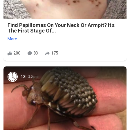
Find Papillomas On Your Neck Or Armpit? It's
The First Stage Of...
More
200
83
175
10 h 25 min