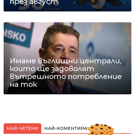
през август
Имаме въглищни централи,
които ще задоволят
вътрешното потребление
на ток
НАЙ-ЧЕТЕНИ
НАЙ-КОМЕНТИРАНИ