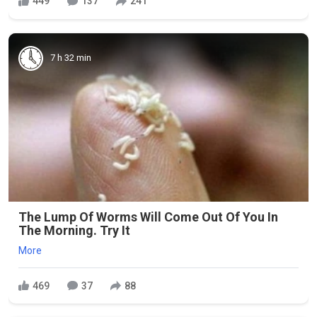
449
137
241
7 h 32 min
The Lump Of Worms Will Come Out Of You In
The Morning. Try It
More
469
37
88