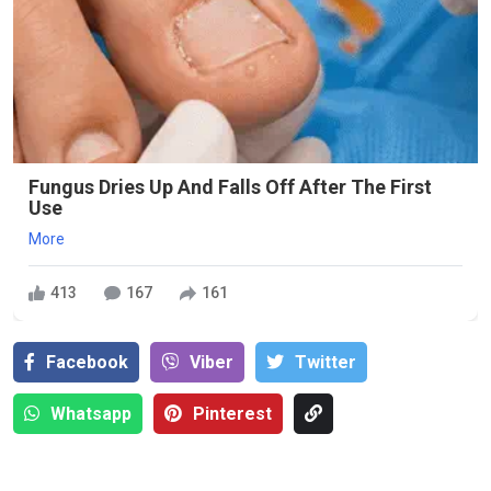
Fungus Dries Up And Falls Off After The First
Use
More
413
167
161
Facebook
Viber
Тwitter
Whatsapp
Pinterest