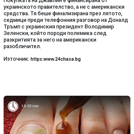
Покупката на Джавлин е финансирана от
украинското правителство, а не с американски
средства. Тя беше финализирана през лятото,
седмици преди телефонния разговор на Доналд
Тръмп с украинския президент Володимир
Зеленски, който породи полемика след
разкритията за него на американски
разобличител.
Източник:
https:www.24chasa.bg
1 h 55 min