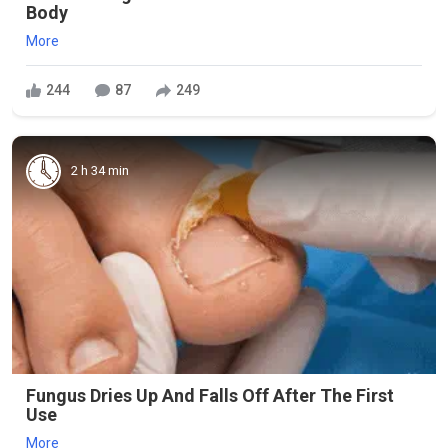
Body
More
244
87
249
2 h 34 min
Fungus Dries Up And Falls Off After The First
Use
More