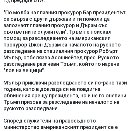
г.), предаде БТА.
"По молба на главния прокурор Бар президентът
се свърза с други държави и ги помоли да
запознаят главния прокурор и Дърам със
съответните служители". Тръмп е поискал
помощ за разследването на американския
прокурор Джон Дърам за началото на руското
разследване на специалния прокурор Робърт
Мълър, отбелязва Асошиейтед прес. Руското
разследване разгневи Тръмп, който го нарече
"лов на вещици".
Мълър приключи разследването си по-рано тази
година, като в доклада си не повдигна
обвинения срещу президента, но и не го оневини.
Тръмп призова за разследване на началото на
руското разследване.
Според служители на правосъдното
министерство американският президент се е