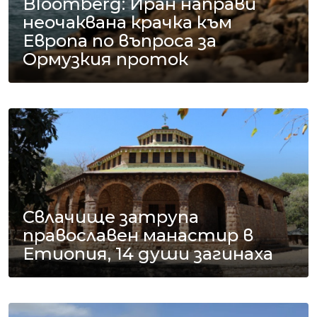
Bloomberg: Иран направи
неочаквана крачка към
Европа по въпроса за
Ормузкия проток
Свлачище затрупа
православен манастир в
Етиопия, 14 души загинаха