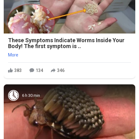
These Symptoms Indicate Worms Inside Your
Body! The first symptom is ..
More
383
134
346
6 h 30 min