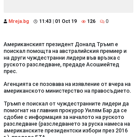
Mreja.bg
11:43 | 01 Oct 19
126
0
Американският президент Доналд Тръмп е
поискал помощта на австралийския премиер и
на други чуждестранни лидери във връзка с
руското разследване, предаде Асошиейтед
прес.
Агенцията се позовава на изявление от вчера на
американското министерство на правосъдието.
Тръмп е поискал от чуждестранните лидери да
помогнат на главния прокурор Уилям Бар да се
сдобие с информация за началото на руското
разследване (разследването за руска намеса на
американските президентски избори през 2016