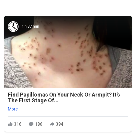
1 h 37 min
Find Papillomas On Your Neck Or Armpit? It's
The First Stage Of...
More
316
186
394