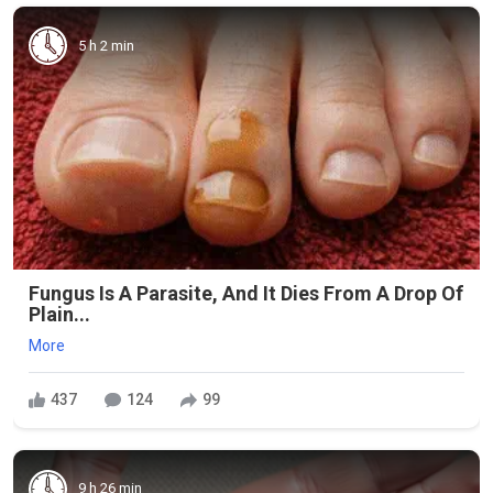
5 h 2 min
Fungus Is A Parasite, And It Dies From A Drop Of
Plain...
More
437
124
99
9 h 26 min