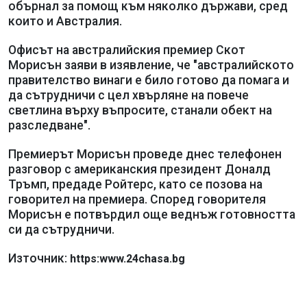
обърнал за помощ към няколко държави, сред
които и Австралия.
Офисът на австралийския премиер Скот
Морисън заяви в изявление, че "австралийското
правителство винаги е било готово да помага и
да сътрудничи с цел хвърляне на повече
светлина върху въпросите, станали обект на
разследване".
Премиерът Морисън проведе днес телефонен
разговор с американския президент Доналд
Тръмп, предаде Ройтерс, като се позова на
говорител на премиера. Според говорителя
Морисън е потвърдил още веднъж готовността
си да сътрудничи.
Източник:
https:www.24chasa.bg