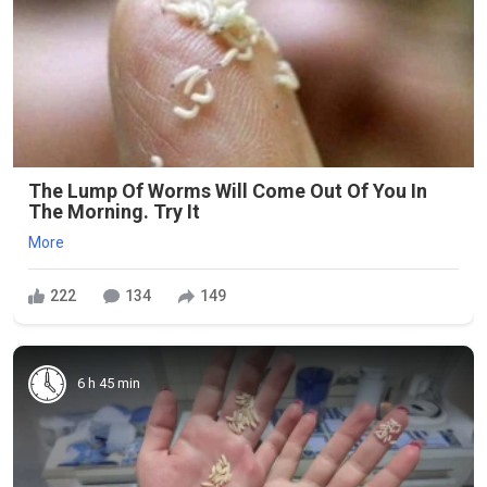
The Lump Of Worms Will Come Out Of You In
The Morning. Try It
More
222
134
149
6 h 45 min