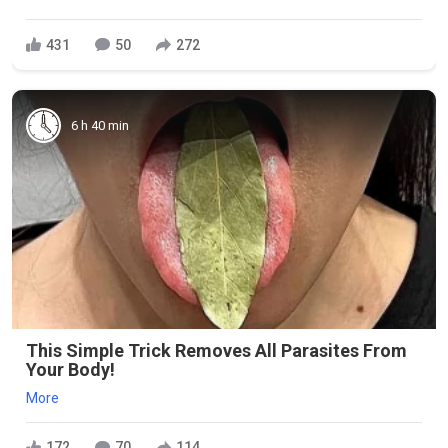
431
50
272
6 h 40 min
This Simple Trick Removes All Parasites From
Your Body!
More
172
70
114