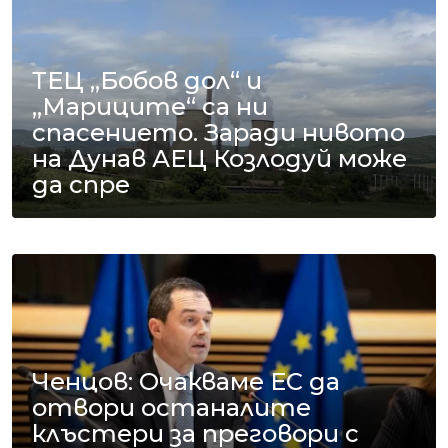
ТЕЦ „Бобов дол“ и
„Мариците“ са ни
спасението. Заради нивото
на Дунав АЕЦ Козлодуй може
да спре
Ченцов: Очакваме ЕС да
отвори останалите
клъстери за преговори с