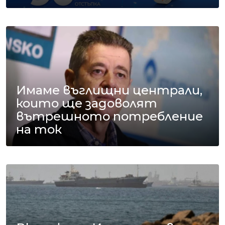
Имаме въглищни централи,
които ще задоволят
вътрешното потребление
на ток