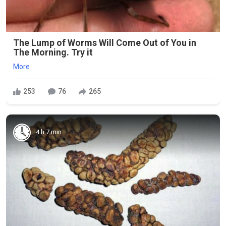
The Lump of Worms Will Come Out of You in
The Morning. Try it
More
253
76
265
4 h 7 min