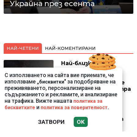
Украйна през есента
НАЙ-ЧЕТЕНИ
НАЙ-КОМЕНТИРАНИ
Най-близкото
прелитане в
С използването на сайта вие приемате, че
историята:
използваме „
" за подобряване на
бисквитки
Космически кораб се
преживяването, персонализиране на
доближи на 400 метра
съдържанието и рекламите, и анализиране
до астероид
на трафика. Вижте нашата
политика за
и
.
бисквитките
политика за поверителност
Датската принцеса
ЗАТВОРИ
OK
Изабела влезе в
казармата