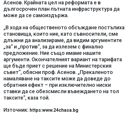
Асенов. Крайната цел на реформата е в
дългосрочен план пътната инфраструктура да
може да се самоиздържа.
„В хода на общественото обсъждане постъпиха
становища, които ние, като съвносители, сме
длъжни да анализираме, да видим аргументите
„за“ и „против“, за да излезем с финално
предложение. Ние също имаме нашите
аргументи. Окончателният вариант на тарифата
ще бъде приет с решение на Министерския
съвет“, обясни проф. Асенов. „Прекаленото
намаляване на таксите може да доведе до
обратния ефект – при изключително ниски
ставки да се обезсмисли въвеждането на тол
таксите“, каза той.
Източник:
https:www.24chasa.bg