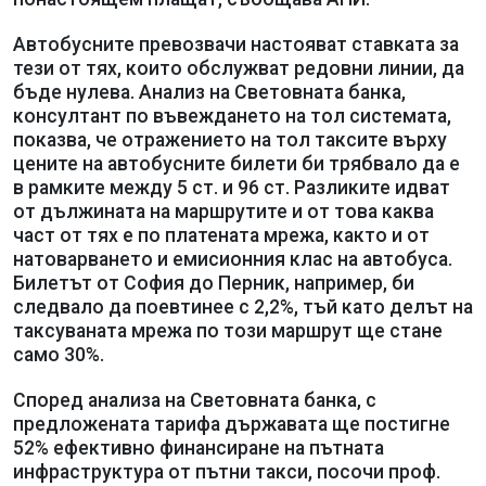
Автобусните превозвачи настояват ставката за
тези от тях, които обслужват редовни линии, да
бъде нулева. Анализ на Световната банка,
консултант по въвеждането на тол системата,
показва, че отражението на тол таксите върху
цените на автобусните билети би трябвало да е
в рамките между 5 ст. и 96 ст. Разликите идват
от дължината на маршрутите и от това каква
част от тях е по платената мрежа, както и от
натоварването и емисионния клас на автобуса.
Билетът от София до Перник, например, би
следвало да поевтинее с 2,2%, тъй като делът на
таксуваната мрежа по този маршрут ще стане
само 30%.
Според анализа на Световната банка, с
предложената тарифа държавата ще постигне
52% ефективно финансиране на пътната
инфраструктура от пътни такси, посочи проф.