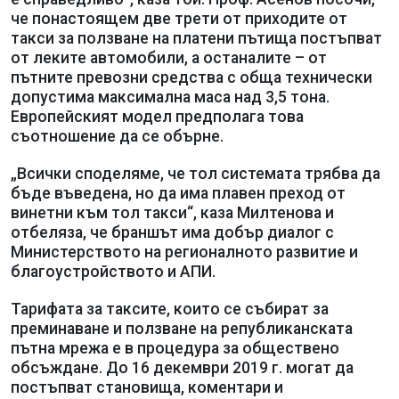
че понастоящем две трети от приходите от
такси за ползване на платени пътища постъпват
от леките автомобили, а останалите – от
пътните превозни средства с обща технически
допустима максимална маса над 3,5 тона.
Европейският модел предполага това
съотношение да се обърне.
„Всички споделяме, че тол системата трябва да
бъде въведена, но да има плавен преход от
винетни към тол такси“, каза Милтенова и
отбеляза, че браншът има добър диалог с
Министерството на регионалното развитие и
благоустройството и АПИ.
Тарифата за таксите, които се събират за
преминаване и ползване на републиканската
пътна мрежа е в процедура за обществено
обсъждане. До 16 декември 2019 г. могат да
постъпват становища, коментари и