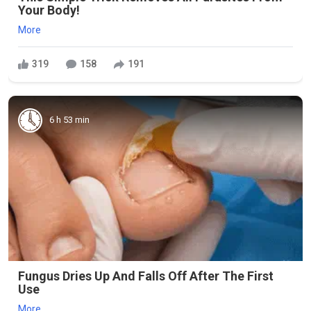
Your Body!
More
319
158
191
6 h 53 min
Fungus Dries Up And Falls Off After The First
Use
More