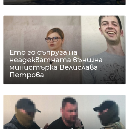
Ето го съпруга на
неадекватната външна
министърка Велислава
Петрова