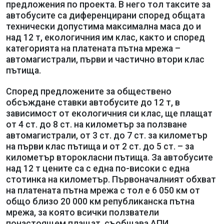
предложения по проекта. В него тол таксите за
автобусите са диференцирани според общата
технически допустима максимална маса до и
над 12 т, екологичния им клас, както и според
категорията на платената пътна мрежа –
автомагистрали, първи и частично втори клас
пътища.
Според предложените за обществено
обсъждане ставки автобусите до 12 т, в
зависимост от екологичния си клас, ще плащат
от 4 ст. до 8 ст. на километър за ползване
автомагистрали, от 3 ст. до 7 ст. за километър
на първи клас пътища и от 2 ст. до 5 ст. – за
километър второкласни пътища. За автобусите
над 12 т цените са с една по-високи с една
стотинка на километър. Първоначалният обхват
на платената пътна мрежа с тол е 6 050 км от
общо близо 20 000 км републиканска пътна
мрежа, за която всички ползватели
понастоящем плащат, съобщава АПИ.