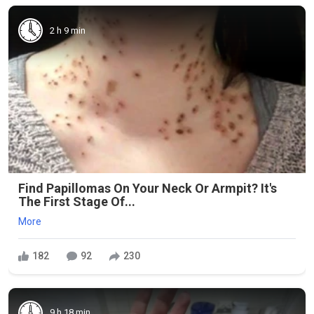
2 h 9 min
Find Papillomas On Your Neck Or Armpit? It's
The First Stage Of...
More
182
92
230
9 h 18 min