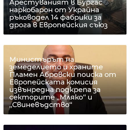
Арестуваният в Бургас
наркобарон от Украйна
ръководел 14 фабрики за
дрога в Европейския съюз
Министърът на
земеделието и храните
Пламен Абровски поиска от
Европейската комисия
извънредна подкрепа за
секторите „Мляко“ и
„Свиневъдство“