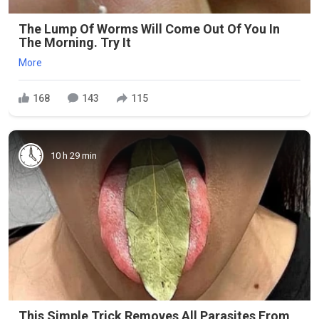
The Lump Of Worms Will Come Out Of You In
The Morning. Try It
More
168
143
115
10 h 29 min
This Simple Trick Removes All Parasites From