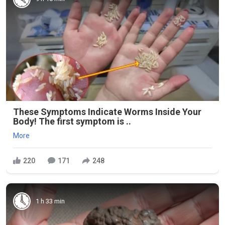
These Symptoms Indicate Worms Inside Your
Body! The first symptom is ..
More
220
171
248
1 h 33 min