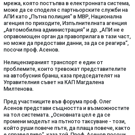
мрежа, която постъпва в електронната система,
може да се споделя с партньорските служби на
АПИ като „Пътна полиция“ в МВР, Национална
агенция по приходите, Изпълнителната агенция
„Автомобилна администрация“ и др. „АПИ не е
оправомощен орган да правоприлага в тази част,
но може да предостави данни, за да се реагира“,
посочи проф. Асенов.
Нелицензираният транспорт е един от
проблемите, които тревожат представителите
на автобусния бранш, каза председателят на
Управителния съвет на КАП Магдалена
Милтенова.
Пред участниците във форума проф. Олег
Асенов представи същността и възможностите
на тол системата. „Основната цел е да се
промени моделът на пътното таксуване - този,
който руши повече пътя, да плаща повече, както
е справедливо“, каза той. Проф. Асенов посочи,