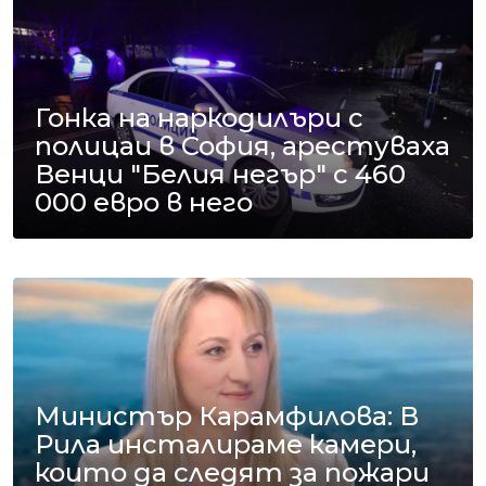
Гонка на наркодилъри с
полицаи в София, арестуваха
Венци "Белия негър" с 460
000 евро в него
Министър Карамфилова: В
Рила инсталираме камери,
които да следят за пожари