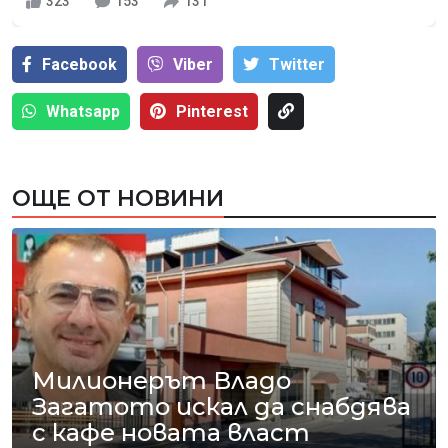
323
153
131
Facebook
Viber
Тwitter
Whatsapp
Pinterest
ОЩЕ ОТ НОВИНИ
Милионерът Владо
Загатото искал да снабдява
с кафе новата власт