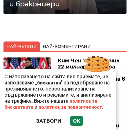
и бракониери
НАЙ-ЧЕТЕНИ
НАЙ-КОМЕНТИРАНИ
Ким Чен Ун е получил
22 милиарда долара
свръхпечалба от
С използването на сайта вие приемате, че
началото на войната в
използваме „
" за подобряване на
бисквитки
Украйна
преживяването, персонализиране на
съдържанието и рекламите, и анализиране
на трафика. Вижте нашата
политика за
и
.
бисквитките
политика за поверителност
18 тона храна за
кучетата в
ЗАТВОРИ
OK
столичните приюти