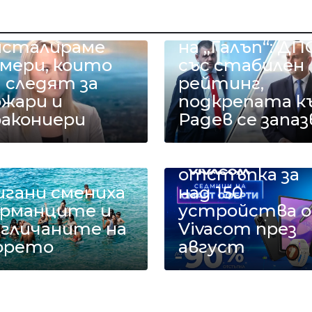
рамфилова: В
ила
Ново проучва
нсталираме
на „Галъп“: ДП
амери, които
със стабилен
 следят за
рейтинг,
ожари и
подкрепата к
ракониери
Радев се запаз
Смарт оферт
с до 90%
отстъпка за
игани смениха
над 150
ерманците и
устройства 
нгличаните на
Vivacom през
орето
август