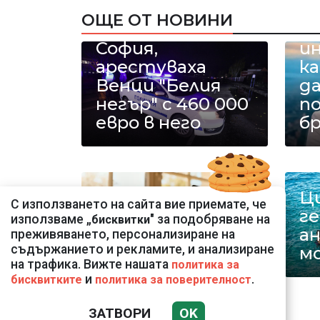
наркодилъри с
Ка
ОЩЕ ОТ НОВИНИ
полицаи в
Р
София,
и
арестуваха
к
Венци "Белия
да
негър" с 460 000
п
евро в него
б
Ц
С използването на сайта вие приемате, че
Сдружение за
г
използваме „
" за подобряване на
бисквитки
еднократна
а
преживяването, персонализиране на
съдържанието и рекламите, и анализиране
употреба
м
на трафика. Вижте нашата
политика за
и
.
бисквитките
политика за поверителност
ЗАТВОРИ
OK