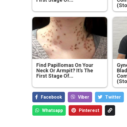
(Sto
Find Papillomas On Your
Gyne
Neck Or Armpit? It's The
Blad
First Stage Of...
Com
(Sto
Facebook
Viber
Тwitter
Whatsapp
Pinterest
Гонка на
М