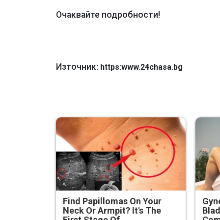
Очаквайте подробности!
Източник:
https:www.24chasa.bg
Find Papillomas On Your
Gyne
Neck Or Armpit? It's The
Blad
First Stage Of...
Com