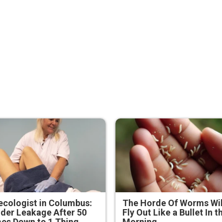
cologist in Columbus:
The Horde Of Worms Wil
der Leakage After 50
Fly Out Like a Bullet In t
es Down to 1 Thing
Morning