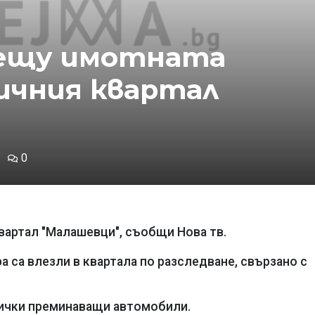
рещу имотната
ичния квартал
0
вартал "Малашевци", съобщи Нова тв.
 са влезли в квартала по разследване, свързано с
сички преминаващи автомобили.