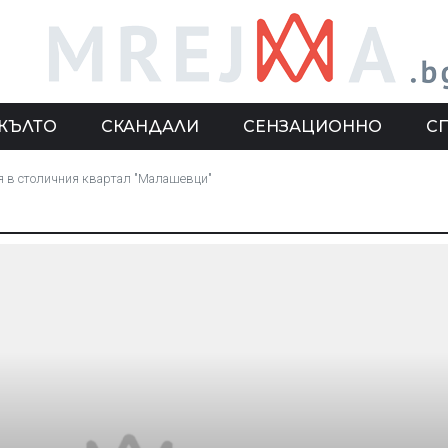
ЖЪЛТО
СКАНДАЛИ
СЕНЗАЦИОННО
С
я в столичния квартал "Малашевци"