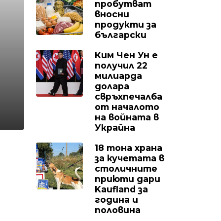
пробутват
вносни
продукти за
български
Ким Чен Ун е
получил 22
милиарда
долара
свръхпечалба
от началото
на войната в
Украйна
18 тона храна
за кучетата в
столичните
приюти дари
Kaufland за
година и
половина