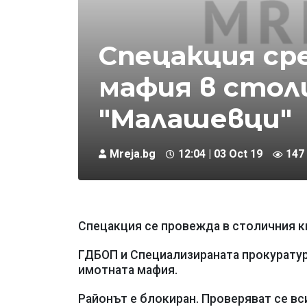
Спецакция с
мафия в стол
"Малашевци"
Mreja.bg
12:04 | 03 Oct 19
147
Спецакция се провежда в столичния к
ГДБОП и Специализираната прокуратура
имотната мафия.
Районът е блокиран. Проверяват се в