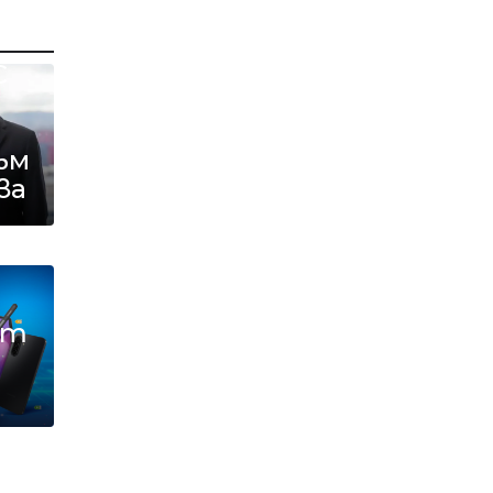
не
С
ъм
ва
и
от