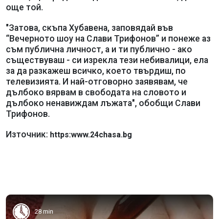
още той.
"Затова, скъпа Хубавена, заповядай във
“Вечерното шоу на Слави Трифонов” и понеже аз
съм публична личност, а и ти публично - ако
съществуваш - си изрекла тези небивалици, ела
за да разкажеш всичко, което твърдиш, по
телевизията. И най-отговорно заявявам, че
дълбоко вярвам в свободата на словото и
дълбоко ненавиждам лъжата", обобщи Слави
Трифонов.
Източник:
https:www.24chasa.bg
28 min