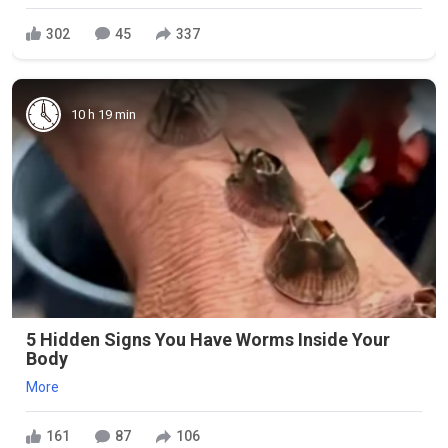
302
45
337
10 h 19 min
5 Hidden Signs You Have Worms Inside Your
Body
More
161
87
106