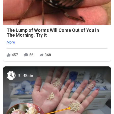
The Lump of Worms Will Come Out of You in
The Morning. Try it
More
457
56
368
5 h 40 min