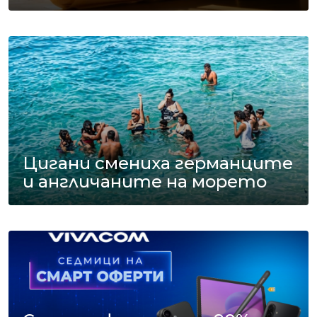
Цигани смениха германците
и англичаните на морето