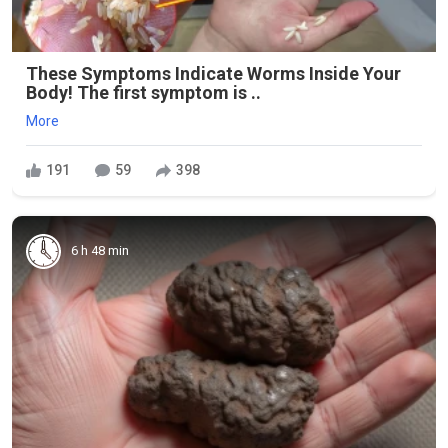
These Symptoms Indicate Worms Inside Your
Body! The first symptom is ..
More
191
59
398
6 h 48 min