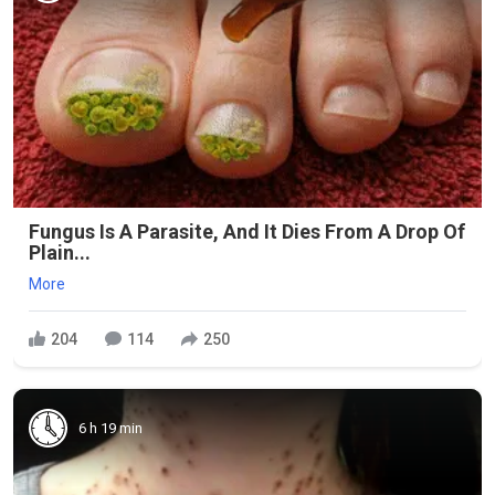
Fungus Is A Parasite, And It Dies From A Drop Of
Plain...
More
204
114
250
6 h 19 min