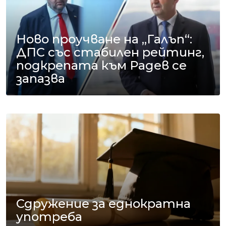
Ново проучване на „Галъп“:
ДПС със стабилен рейтинг,
подкрепата към Радев се
запазва
Сдружение за еднократна
употреба