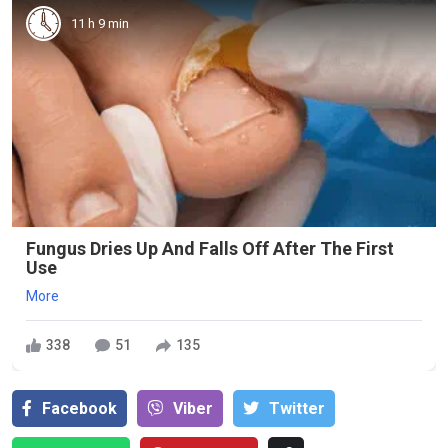
11 h 9 min
Fungus Dries Up And Falls Off After The First
Use
More
338
51
135
Facebook
Viber
Тwitter