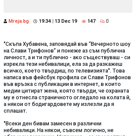
Mreja.bg
19:34 | 13 Dec 19
147
0
"Скъпа Хубавена, заповядай във “Вечерното шоу
на Слави Трифонов” и понеже аз съм публична
личност, а и ти публично - ако съществуваш - си
изрекла тези небивалици, ела за да разкажеш
всичко, което твърдиш, по телевизията". Това
написа във фейсбук профила си Слави Трифонов
във връзка с публикации в интернет, в които
медии цитират жена, която твърди, че охраната
му е отнесла страничното огледало на колата й,
а някои от бодигардовете му излезли да я
сплашат.
"Всеки ден бивам замесен в различни
небивалици. На някои, съвсем логично, не