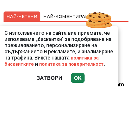
НАЙ-ЧЕТЕНИ
НАЙ-КОМЕНТИРАНИ
Подводни кадри от
С използването на сайта вие приемате, че
Корфу разкриха
използваме „
" за подобряване на
бисквитки
тревожна картина
преживяването, персонализиране на
съдържанието и рекламите, и анализиране
на трафика. Вижте нашата
политика за
и
.
бисквитките
политика за поверителност
ЗАТВОРИ
OK
Веригите пробутват
вносни продукти за
български