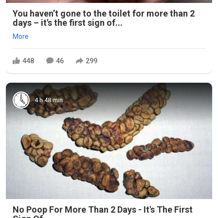
You haven’t gone to the toilet for more than 2
days – it's the first sign of...
More
448
46
299
4 h 48 min
No Poop For More Than 2 Days - It's The First