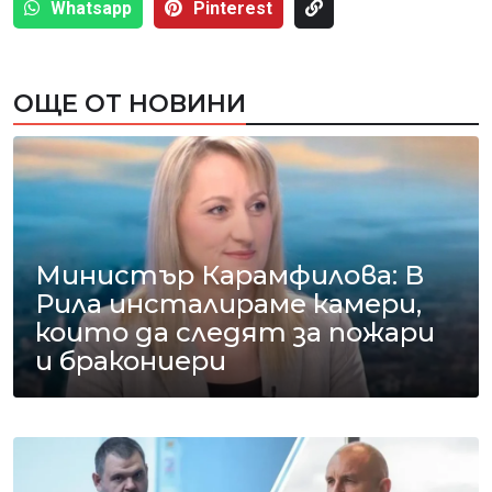
Whatsapp
Pinterest
ОЩЕ ОТ НОВИНИ
Министър Карамфилова: В
Рила инсталираме камери,
които да следят за пожари
и бракониери