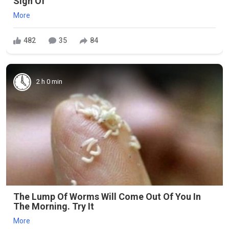
Sign Of
More
482
35
84
2 h 0 min
The Lump Of Worms Will Come Out Of You In
The Morning. Try It
More