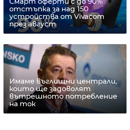
Смарт оферти с до 90%
отстъпка за над 150
устройства от Vivacom
през август
Имаме въглищни централи,
които ще задоволят
вътрешното потребление
на ток