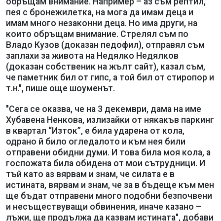
обръщам внимание. Например – аз съм рептил,
пея с бронежилетка, на мога да имам деца и
имам много незаконни деца. Но има други, на
които обръщам внимание. Стрелял съм по
Владо Кузов (доказан педофил), отправял съм
заплахи за живота на Недялко Недялков
(доказан собственик на жълт сайт), казал съм,
че паметник бил от гипс, а той бил от стиропор и
т.н.", пише още шоуменът.
"Сега се оказва, че на 3 декември, дама на име
Хубавена Ненкова, излизайки от някакъв паркинг
в квартал “Изток”, е била ударена от кола,
одрано й било огледалото и към нея били
отправени обидни думи. И това била моя кола, а
госпожата била обидена от мои сътрудници. И
тъй като аз вярвам и знам, че силата е в
истината, вярвам и знам, че за в бъдеще към мен
ще бъдат отправени много подобни безпочвени
и несъществуващи обвинения, иначе казано –
лъжи, ще продължа да казвам истината", добави