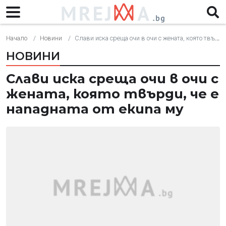
Начало
Новини
Слави иска среща очи в очи с жената, която твърди, че е нападната от екипа му
НОВИНИ
Слави иска среща очи в очи с
жената, която твърди, че е
нападната от екипа му