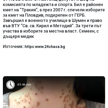
комисията по младежта и спорта. Бил е районен
кмет на “Тракия”, а през 2007 г. спечели изборите
за кмет на Пловдив, подкрепен от ГЕРБ.
Завършил е военното училище в Шумен и право
във ВТУ “Св. св. Кирил и Методий”. За трети път
участва в изборите за местна власт. Семеен, с
дъщеря медик
Източник:
https:www.24chasa.bg
4 h 46 min