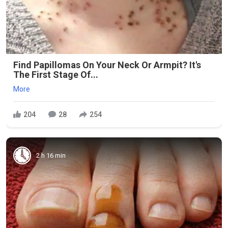
Find Papillomas On Your Neck Or Armpit? It's
The First Stage Of...
More
204
28
254
2 h 16 min