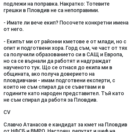
подлежи на поправка. Накратко: Тотевите
грешки в Пловдив не са непоправими.
- Имате ли вече екип? Посочете конкретни имена
от него.
- Екипът ми от районни кметове е от млади, но с
опит и подготвени хора. Горд съм, че част от тях
са получили образованието си в САЩ и Европа,
но са се върнали да работят и надграждат
наученото тук. Що се отнася до екипа ми в
общината, ако получа доверието на
пловдивчани - имам подготвени експерти, с
които не съм спирал да се съветвам и в
годините като народен представител. Тъй като
не съм спирал да работя за Пловдив.
CV
Славчо Атанасов е кандидат за кмет на Пловдив
от НФСБ и ВМРО. Настоящ депутат и шеф на