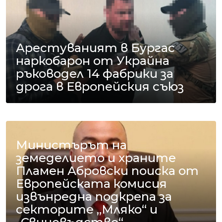
Арестуваният в Бургас
наркобарон от Украйна
ръководел 14 фабрики за
дрога в Европейския съюз
Министърът на
земеделието и храните
Пламен Абровски поиска от
Европейската комисия
извънредна подкрепа за
секторите „Мляко“ и