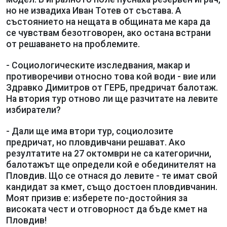
но не извадиха Иван Тотев от състава. А
състоянието на нещата в общината ме кара да
се чувствам безотговорен, ако остана встрани
от решаването на проблемите.
- Социологическите изследвания, макар и
противоречиви относно това кой води - вие или
Здравко Димитров от ГЕРБ, предричат балотаж.
На втория тур отново ли ще разчитате на левите
избиратели?
- Дали ще има втори тур, социолозите
предричат, но пловдивчани решават. Ако
резултатите на 27 октомври не са категорични,
балотажът ще определи кой е обединителят на
Пловдив. Що се отнася до левите - те имат свой
кандидат за кмет, също достоен пловдивчанин.
Моят призив е: изберете по-достойния за
високата чест и отговорност да бъде кмет на
Пловдив!