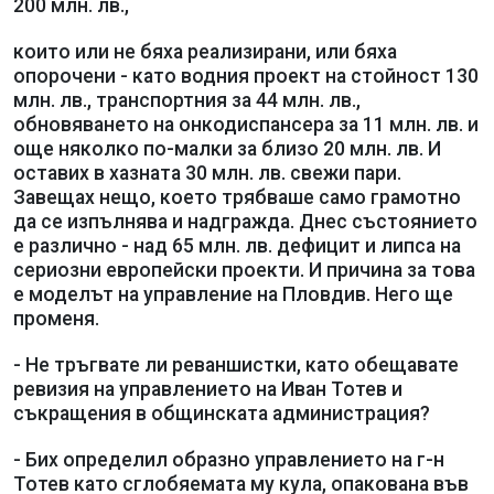
200 млн. лв.,
които или не бяха реализирани, или бяха
опорочени - като водния проект на стойност 130
млн. лв., транспортния за 44 млн. лв.,
обновяването на онкодиспансера за 11 млн. лв. и
още няколко по-малки за близо 20 млн. лв. И
оставих в хазната 30 млн. лв. свежи пари.
Завещах нещо, което трябваше само грамотно
да се изпълнява и надгражда. Днес състоянието
е различно - над 65 млн. лв. дефицит и липса на
сериозни европейски проекти. И причина за това
е моделът на управление на Пловдив. Него ще
променя.
- Не тръгвате ли реваншистки, като обещавате
ревизия на управлението на Иван Тотев и
съкращения в общинската администрация?
- Бих определил образно управлението на г-н
Тотев като сглобяемата му кула, опакована във