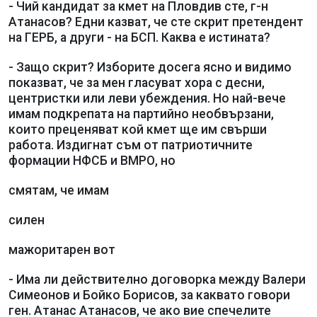
- Чий кандидат за кмет на Пловдив сте, г-н
Атанасов? Едни казват, че сте скрит претендент
на ГЕРБ, а други - на БСП. Каква е истината?
- Защо скрит? Изборите досега ясно и видимо
показват, че за мен гласуват хора с десни,
центристки или леви убеждения. Но най-вече
имам подкрепата на партийно необвързани,
които преценяват кой кмет ще им свърши
работа. Издигнат съм от патриотичните
формации НФСБ и ВМРО, но
смятам, че имам
силен
мажоритарен вот
- Има ли действително договорка между Валери
Симеонов и Бойко Борисов, за каквато говори
ген. Атанас Атанасов, че ако вие спечелите