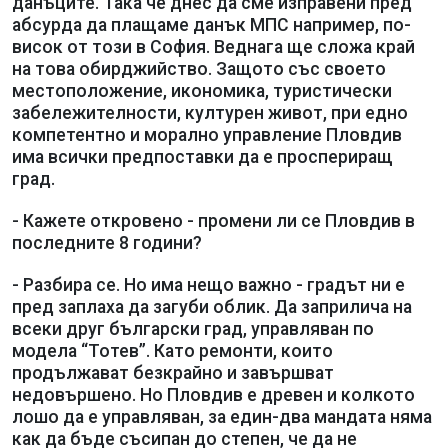
данъците. Така че днес да сме изправени пред
абсурда да плащаме данък МПС например, по-
висок от този в София. Веднага ще сложа край
на това обирджийство. Защото със своето
местоположение, икономика, туристически
забележителности, културен живот, при едно
компетентно и морално управление Пловдив
има всички предпоставки да е проспериращ
град.
- Кажете откровено - промени ли се Пловдив в
последните 8 години?
- Разбира се. Но има нещо важно - градът ни е
пред заплаха да загуби облик. Да заприлича на
всеки друг български град, управляван по
модела “Тотев”. Като ремонти, които
продължават безкрайно и завършват
недовършено. Но Пловдив е древен и колкото
лошо да е управляван, за един-два мандата няма
как да бъде съсипан до степен, че да не