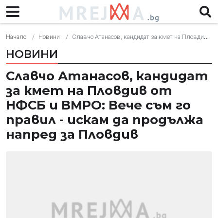
Начало
Новини
Славчо Атанасов, кандидат за кмет на Пловдив от НФСБ и ВМРО: Вече съм го правил - искам да продължа напред за Пловдив
НОВИНИ
Славчо Атанасов, кандидат
за кмет на Пловдив от
НФСБ и ВМРО: Вече съм го
правил - искам да продължа
напред за Пловдив