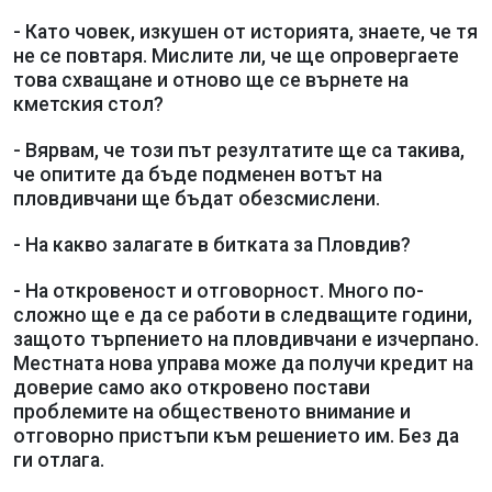
- Като човек, изкушен от историята, знаете, че тя
не се повтаря. Мислите ли, че ще опровергаете
това схващане и отново ще се върнете на
кметския стол?
- Вярвам, че този път резултатите ще са такива,
че опитите да бъде подменен вотът на
пловдивчани ще бъдат обезсмислени.
- На какво залагате в битката за Пловдив?
- На откровеност и отговорност. Много по-
сложно ще е да се работи в следващите години,
защото търпението на пловдивчани е изчерпано.
Местната нова управа може да получи кредит на
доверие само ако откровено постави
проблемите на общественото внимание и
отговорно пристъпи към решението им. Без да
ги отлага.