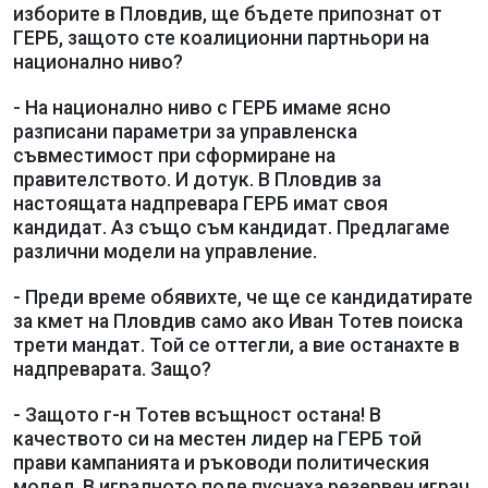
изборите в Пловдив, ще бъдете припознат от
ГЕРБ, защото сте коалиционни партньори на
национално ниво?
- На национално ниво с ГЕРБ имаме ясно
разписани параметри за управленска
съвместимост при сформиране на
правителството. И дотук. В Пловдив за
настоящата надпревара ГЕРБ имат своя
кандидат. Аз също съм кандидат. Предлагаме
различни модели на управление.
- Преди време обявихте, че ще се кандидатирате
за кмет на Пловдив само ако Иван Тотев поиска
трети мандат. Той се оттегли, а вие останахте в
надпреварата. Защо?
- Защото г-н Тотев всъщност остана! В
качеството си на местен лидер на ГЕРБ той
прави кампанията и ръководи политическия
модел. В игралното поле пуснаха резервен играч,