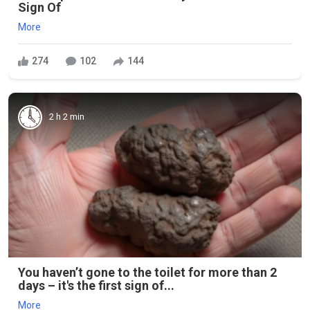
Sign Of
More
274
102
144
2 h 2 min
You haven’t gone to the toilet for more than 2
days – it's the first sign of...
More