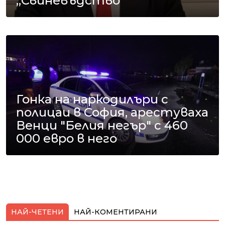
„Свиневъдство“
Гонка на наркодилъри с
полицаи в София, арестуваха
Венци "Белия негър" с 460
000 евро в него
НАЙ-ЧЕТЕНИ
НАЙ-КОМЕНТИРАНИ