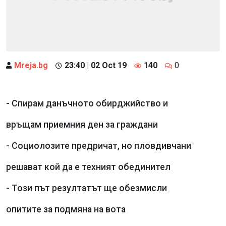
Mreja.bg
23:40 | 02 Oct 19
140
0
- Спирам данъчното обирджийство и
връщам приемния ден за граждани
- Социолозите предричат, но пловдивчани
решават кой да е техният обединител
- Този път резултатът ще обезмисли
опитите за подмяна на вота