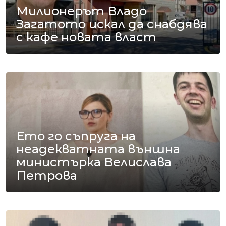
Милионерът Владо
Загатото искал да снабдява
с кафе новата власт
Ето го съпруга на
неадекватната външна
министърка Велислава
Петрова