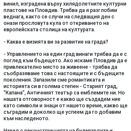
винил, изградена върху хилядолетните културни
пластове на Пловдив. Трябва да я разглобим
веднага, както се случи на следващия ден с
онази прословута кула от откриването на
европейската столица на културата.
- Каква е визията ви за развитие на града?
- Управлението на един град винаги трябва да е с
поглед към бъдещето. Ако искаме Пловдив да е
привлекателно място за живеене - трябва да
съобразяваме това с настоящите и с бъдещите
поколения. Запазили сме романтиката и
историята си в голяма степен - Старият град,
“Капана”, Античният театър са емблемите ни. Но
нашата отговорност е какво ще създадем ние
като символи и знаци от нашето време, какво ще
съградим и доколко ще успеем да го добавим
към наследеното.
Наред с реконструкцията на булевардите и