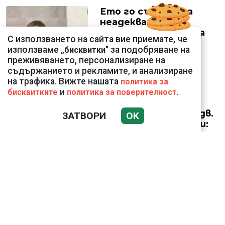
Ето го съпруга на
неадекватната
външна министърка
С използването на сайта вие приемате, че
Велислава Петрова
използваме „
" за подобряване на
бисквитки
преживяването, персонализиране на
съдържанието и рекламите, и анализиране
на трафика. Вижте нашата
политика за
и
.
бисквитките
политика за поверителност
Николай Попов за
фалшивия пиар на адв.
ЗАТВОРИ
OK
Димитър Марковски:
ТОЗИ ЧОВЕК Е
УНИКАЛЕН РОБИН ХУД
Докато министърът
говори за 31%,
собственото му