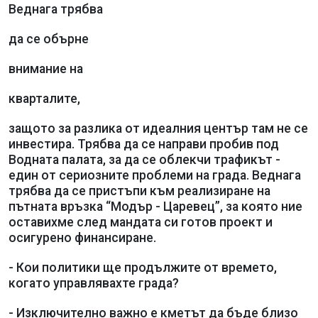
Веднага трябва
да се обърне
внимание на
кварталите,
защото за разлика от идеалния център там не се
инвестира. Трябва да се направи пробив под
Водната палата, за да се облекчи трафикът -
един от сериозните проблеми на града. Веднага
трябва да се пристъпи към реализиране на
пътната връзка “Модър - Царевец”, за която ние
оставихме след мандата си готов проект и
осигурено финансиране.
- Кои политики ще продължите от времето,
когато управлявахте града?
- Изключително важно е кметът да бъде близо