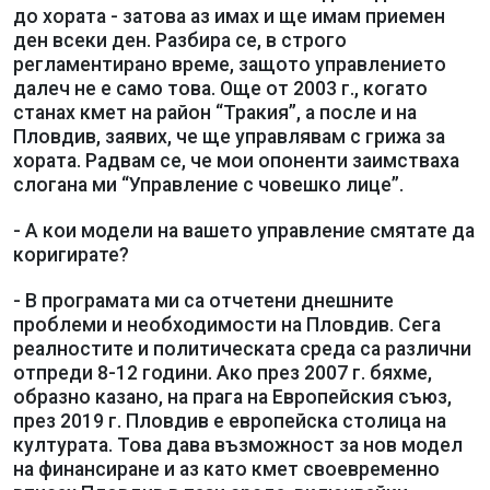
до хората - затова аз имах и ще имам приемен
ден всеки ден. Разбира се, в строго
регламентирано време, защото управлението
далеч не е само това. Още от 2003 г., когато
станах кмет на район “Тракия”, а после и на
Пловдив, заявих, че ще управлявам с грижа за
хората. Радвам се, че мои опоненти заимстваха
слогана ми “Управление с човешко лице”.
- А кои модели на вашето управление смятате да
коригирате?
- В програмата ми са отчетени днешните
проблеми и необходимости на Пловдив. Сега
реалностите и политическата среда са различни
отпреди 8-12 години. Ако през 2007 г. бяхме,
образно казано, на прага на Европейския съюз,
през 2019 г. Пловдив е европейска столица на
културата. Това дава възможност за нов модел
на финансиране и аз като кмет своевременно