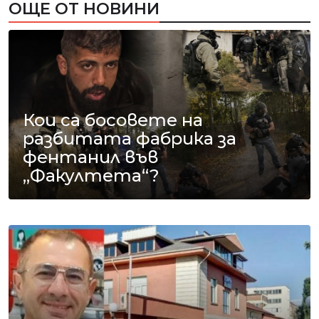
ОЩЕ ОТ НОВИНИ
Кои са босовете на
разбитата фабрика за
фентанил във
„Факултета“?