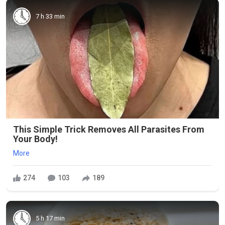
7 h 33 min
This Simple Trick Removes All Parasites From
Your Body!
More
274
103
189
5 h 17 min