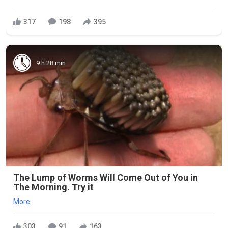
317
198
395
9 h 28 min
The Lump of Worms Will Come Out of You in
The Morning. Try it
More
303
91
163