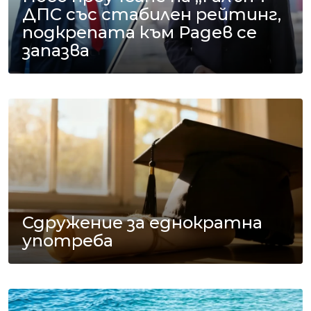
ДПС със стабилен рейтинг,
подкрепата към Радев се
запазва
Сдружение за еднократна
употреба