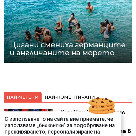
Цигани смениха германците
и англичаните на морето
НАЙ-ЧЕТЕНИ
НАЙ-КОМЕНТИРАНИ
Ким Чен Ун е получил
22 милиарда долара
С използването на сайта вие приемате, че
свръхпечалба от
използваме „
" за подобряване на
бисквитки
началото на войната в
преживяването, персонализиране на