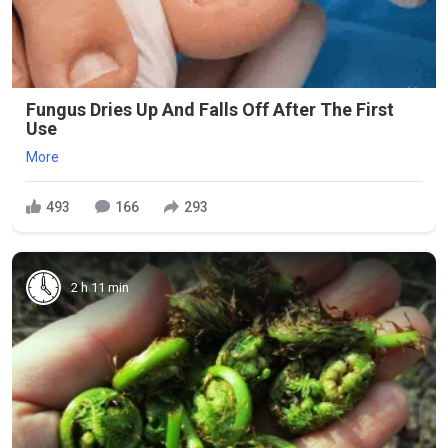
Fungus Dries Up And Falls Off After The First
Use
More
493
166
293
2 h 11 min