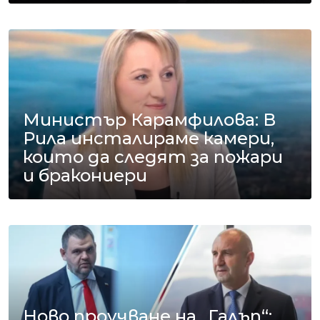
Министър Карамфилова: В
Рила инсталираме камери,
които да следят за пожари
и бракониери
Ново проучване на „Галъп“: