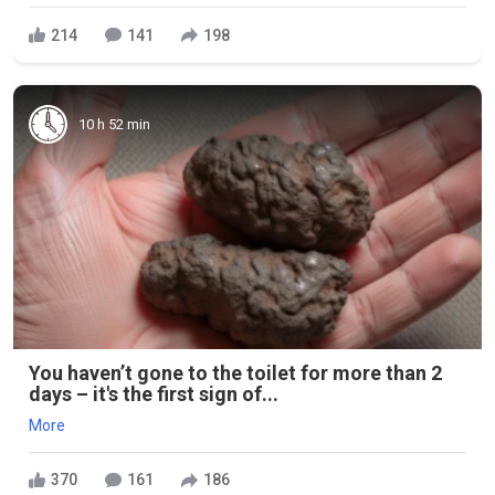
214
141
198
10 h 52 min
You haven’t gone to the toilet for more than 2
days – it's the first sign of...
More
370
161
186