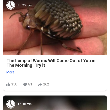
8 h 25 min
The Lump of Worms Will Come Out of You in
The Morning. Try it
More
350
81
262
1 h 18 min