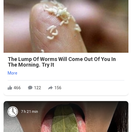
The Lump Of Worms Will Come Out Of You In
The Morning. Try It
More
466
122
156
7 h 21 min