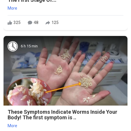
More
325
48
125
6 h 15 min
These Symptoms Indicate Worms Inside Your
Body! The first symptom is ..
More