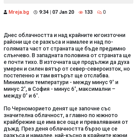
Mreja.bg
9:34 | 07 Jan 20
133
0
Днес облачността и над крайните югоизточни
райони ще се разкъса и намалее и над по-
голямата част от страната ще бъде предимно
слънчево. В западната половина от страната ще
е почти тихо. В източната ще продължи да духа
умерен и силен вятър от север-североизток, но
постепенно и там вятърът ще отслабва.
Минимални температури - между минус 9° и
минус 2°, в София - минус 6°, максимални –
между 0° и 6°.
По Черноморието денят ще започне със
значителна облачност, а главно по южното
крайбрежие ще има все още и превалявания от
дъжд. През деня облачността бързо ще се
разкъса и намалее, най-късно в крайните южни