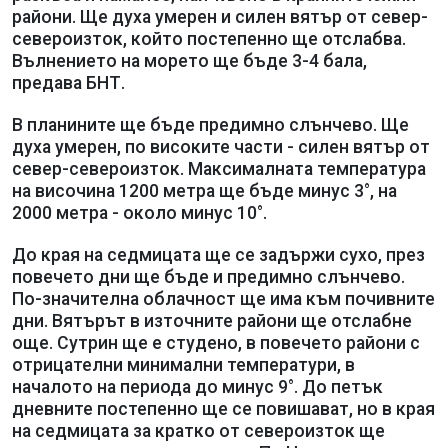
райони. Ще духа умерен и силен вятър от север-
североизток, който постепенно ще отслабва.
Вълнението на морето ще бъде 3-4 бала,
предава БНТ.
В планините ще бъде предимно слънчево. Ще
духа умерен, по високите части - силен вятър от
север-североизток. Максималната температура
на височина 1200 метра ще бъде минус 3°, на
2000 метра - около минус 10°.
До края на седмицата ще се задържи сухо, през
повечето дни ще бъде и предимно слънчево.
По-значителна облачност ще има към почивните
дни. Вятърът в източните райони ще отслабне
още. Сутрин ще е студено, в повечето райони с
отрицателни минимални температури, в
началото на периода до минус 9°. До петък
дневните постепенно ще се повишават, но в края
на седмицата за кратко от североизток ще