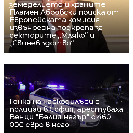
земеделието и храните
Пламен Абровски поиска от
Европейската комисия
извънредна подкрепа за
секторите „Мляко“ и
„Свиневъдство“
Гонка на наркодилъри с
полицаи в София, арестуваха
Венци "Белия негър" с 460
000 евро в него