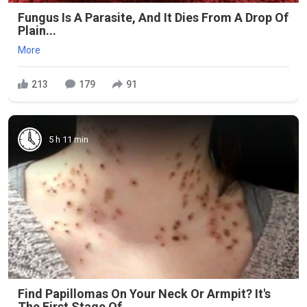
Fungus Is A Parasite, And It Dies From A Drop Of
Plain...
More
213
179
91
5 h 11 min
Find Papillomas On Your Neck Or Armpit? It's
The First Stage Of...