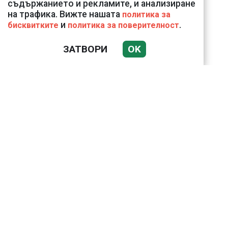
Украйна
съдържанието и рекламите, и анализиране
на трафика. Вижте нашата
политика за
и
.
бисквитките
политика за поверителност
ЗАТВОРИ
OK
18 тона храна за
кучетата в
столичните приюти
дари Kaufland за година
и половина
Анна Митова от НАП:
Запазва се
тенденцията
приблизително всяко
трето заведение на
Черноморието ни да е
с нарушения