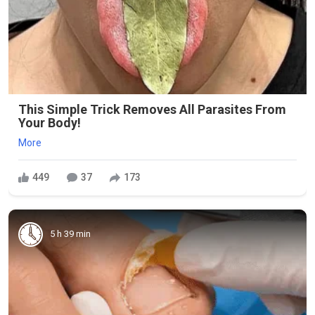
This Simple Trick Removes All Parasites From
Your Body!
More
449
37
173
5 h 39 min