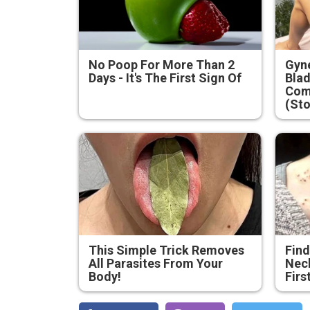
No Poop For More Than 2
Gyne
Days - It's The First Sign Of
Blad
Com
(Sto
This Simple Trick Removes
Find
All Parasites From Your
Neck
Body!
Firs