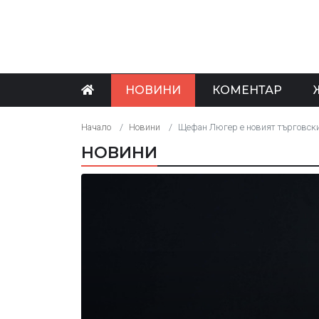
НОВИНИ
КОМЕНТАР
Начало
Новини
Щефан Люгер е новият търговски
НОВИНИ