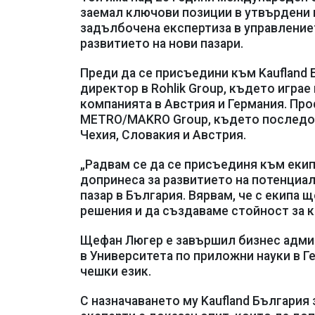
заемал ключови позиции в утвърдени к
задълбочена експертиза в управлениет
развитието на нови пазари.
Преди да се присъедини към Kaufland 
директор в Rohlik Group, където играе
компанията в Австрия и Германия. Пр
METRO/MAKRO Group, където последов
Чехия, Словакия и Австрия.
„Радвам се да се присъединя към екипа
допринеса за развитието на потенциал
пазар в България. Вярвам, че с екипа
решения и да създаваме стойност за к
Щефан Люгер е завършил бизнес адми
в Университета по приложни науки в Г
чешки език.
С назначаването му Kaufland Българи