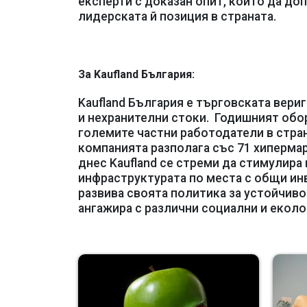
експерти с доказан опит, които да доп
лидерската й позиция в страната.
За Kaufland България:
Kaufland България е търговската вериг
и нехранителни стоки. Годишният оборо
големите частни работодатели в страна
компанията разполага със 71 хипермарк
днес Kaufland се стреми да стимулира
инфраструктурата по места с общи инв
развива своята политика за устойчиво
ангажира с различни социални и еколо