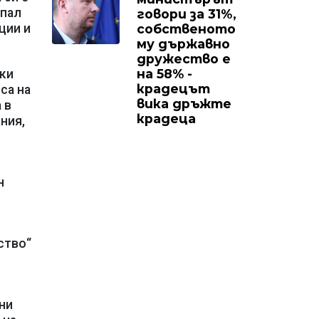
упал
говори за 31%,
собственото
ции и
му държавно
дружество е
на 58% -
ски
крадецът
са на
вика дръжте
 в
крадеца
ния,
н
ство“
ни