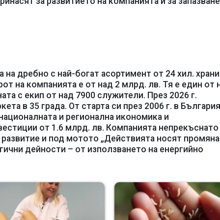
ринасят за развитието на компанията и за запазване
а на дребно с най-богат асортимент от 24 хил. хран
т на компанията е от над 2 млрд. лв. Тя е един от 
та с екип от над 7900 служители. През 2026 г.
ета в 35 града. От старта си през 2006 г. в Българи
 националната и регионална икономика и
естиции от 1.6 млрд. лв. Компанията непрекъснато
 развитие и под мотото „Действията носят промяна
гични дейности – от използването на енергийно