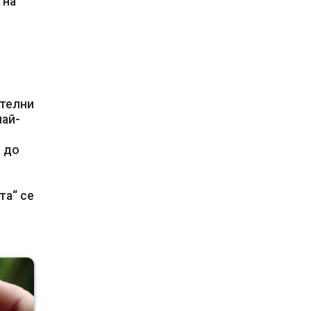
 на
ителни
най-
я до
та“ се