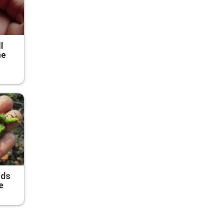
l
he
ods
e