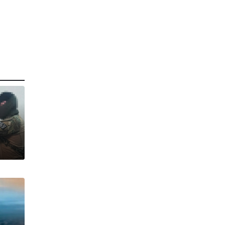
т
т
В