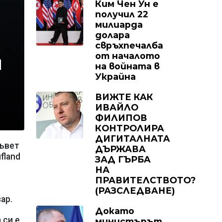
Ким Чен Ун е
получил 22
милиарда
долара
свръхпечалба
от началото
и
на войната в
Украйна
ВИЖТЕ КАК
ИВАЙЛО
ФИЛИПОВ
КОНТРОЛИРА
ДИГИТАЛНАТА
съвет
ДЪРЖАВА
fland
ЗАД ГЪРБА
НА
ПРАВИТЕЛСТВОТО?
(РАЗСЛЕДВАНЕ)
ар.
Докато
 си е
министърът