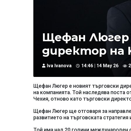
Щефан Люгер 
директор на 
Iva Ivanova
14:46 | 14 May 26
2
Щефан Люгер е новият търговски дирек
на компанията. Той наследява поста о
Чехия, отново като търговски директо
Щефан Люгер ще отговаря за направле
развитието на търговската стратегия 
Той има над 20 години международен о