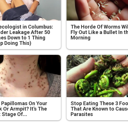
cologist in Columbus:
The Horde Of Worms Wil
der Leakage After 50
Fly Out Like a Bullet In t
es Down to 1 Thing
Morning
p Doing This)
 Papillomas On Your
Stop Eating These 3 Fo
 Or Armpit? It's The
That Are Known to Caus
t Stage Of...
Parasites