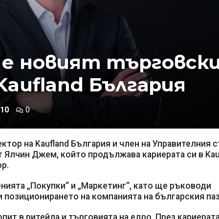
е новият търговск
Kaufland България
10
0
тор на Kaufland България и член на Управителния 
т Ялчин Джем, който продължава кариерата си в Kau
р.
нията „Покупки“ и „Маркетинг“, като ще ръководи
и позиционирането на компанията на българския паз
пит в ритейла и търговията на едро. През кариерата