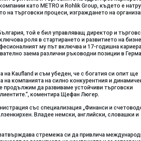
омпании като METRO и Rohlik Group, където е натр
о на търговски процеси, изграждането на организа
България, той е бил управляващ директор и търгов
 ключова роля в стартирането и развитието на бизне
офесионалният му път включва и 17-годишна кариера
ателно заема различни ръководни позиции в Герма
 на Kaufland и съм убеден, че с богатия си опит ще
а на компанията на силно конкурентния и динамиче
 ще продължим да развиваме устойчиви търговски
лиентите.“, коментира Щефан Люгер.
нистрация със специализация „Финанси и счетовод
елзенкирхен. Владее немски, английски, словашки и
я затвърждава стремежа си да привлича международ