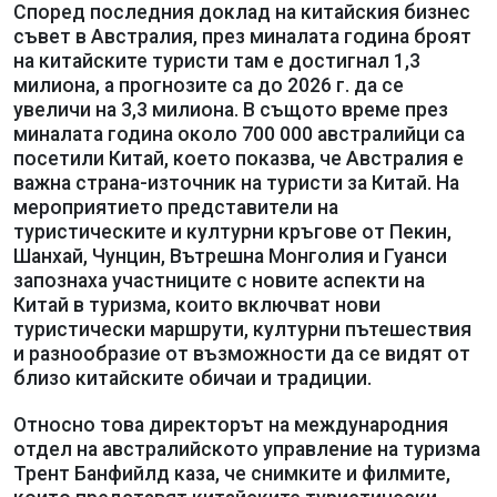
Според последния доклад на китайския бизнес
съвет в Австралия, през миналата година броят
на китайските туристи там е достигнал 1,3
милиона, а прогнозите са до 2026 г. да се
увеличи на 3,3 милиона. В същото време през
миналата година около 700 000 австралийци са
посетили Китай, което показва, че Австралия е
важна страна-източник на туристи за Китай. На
мероприятието представители на
туристическите и културни кръгове от Пекин,
Шанхай, Чунцин, Вътрешна Монголия и Гуанси
запознаха участниците с новите аспекти на
Китай в туризма, които включват нови
туристически маршрути, културни пътешествия
и разнообразие от възможности да се видят от
близо китайските обичаи и традиции.
Относно това директорът на международния
отдел на австралийското управление на туризма
Трент Банфийлд каза, че снимките и филмите,