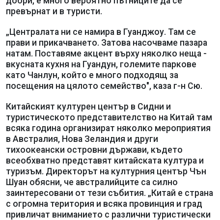
добри, е много вероятно пътниците да се
превърнат и в туристи.
„Централата ни се намира в Гуанджоу. Там се
прави и прикачването. Затова насочваме пазара
натам. Поставяме акцент върху няколко неща -
вкусната кухня на Гуандун, големите паркове
като Чанлун, който е много подходящ за
посещения на цялото семейство", каза г-н Сю.
Китайският културен център в Сидни и
туристическото представителство на Китай там
всяка година организират няколко мероприятия
в Австралия, Нова Зеландия и други
тихоокеански островни държави, където
всеобхватно представят китайската култура и
туризъм. Директорът на културния център Чън
Шуан обясни, че австралийците са силно
заинтересовани от тези събития. „Китай е страна
с огромна територия и всяка провинция и град
привличат вниманието с различни туристически