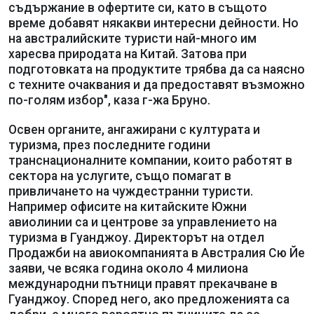
съдържание в офертите си, като в същото
време добавят някакви интересни дейности. Но
на австралийските туристи най-много им
харесва природата на Китай. Затова при
подготовката на продуктите трябва да са наясно
с техните очаквания и да предоставят възможно
по-голям избор", каза г-жа Бруно.
Освен органите, ангажирани с културата и
туризма, през последните години
транснационалните компании, които работят в
сектора на услугите, също помагат в
привличането на чуждестранни туристи.
Например офисите на китайските Южни
авиолинии са и центрове за управлението на
туризма в Гуанджоу. Директорът на отдел
Продажби на авиокомпанията в Австралия Сю Йе
заяви, че всяка година около 4 милиона
международни пътници правят прекачване в
Гуанджоу. Според него, ако предложенията са