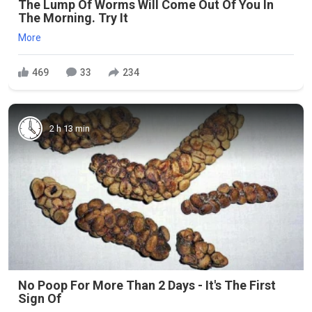
The Lump Of Worms Will Come Out Of You In
The Morning. Try It
More
469
33
234
2 h 13 min
No Poop For More Than 2 Days - It's The First
Sign Of