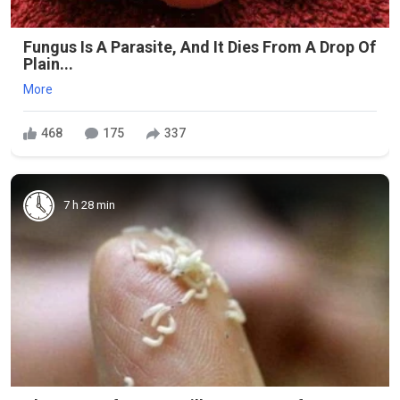
Fungus Is A Parasite, And It Dies From A Drop Of
Plain...
More
468
175
337
7 h 28 min