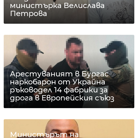
министърка Велислава
Петрова
Арестуваният в Бургас
наркобарон от Украйна
ръководел 14 фабрики за
дрога в Европейския съюз
Министърът на