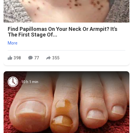
Find Papillomas On Your Neck Or Armpit? It's
The First Stage Of...
More
398
77
355
10 h 1 min