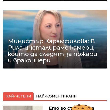
Министър Карамфилова: В
Рила инсталираме камери,
които да следят за пожари
и бракониери
НАЙ-ЧЕТЕНИ
НАЙ-КОМЕНТИРАНИ
Ето го съпруга на