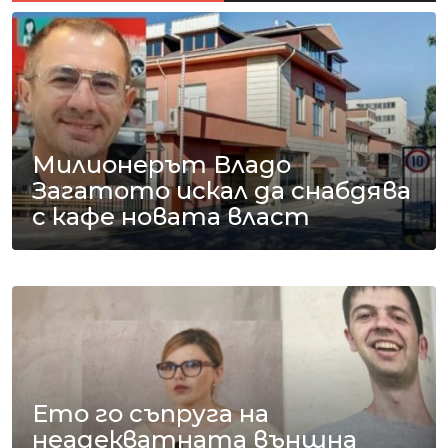
Милионерът Владо
Загатото искал да снабдява
с кафе новата власт
Ето го съпруга на
неадекватната външна