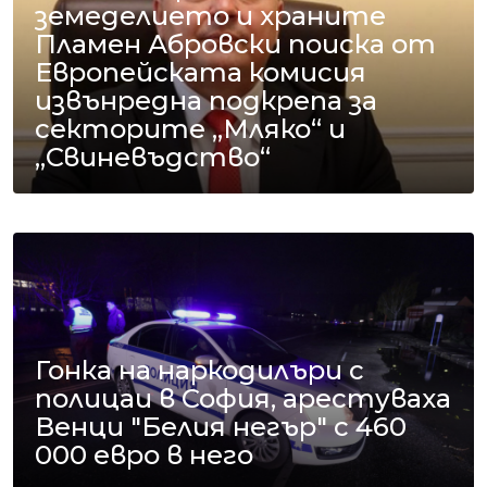
земеделието и храните
Пламен Абровски поиска от
Европейската комисия
извънредна подкрепа за
секторите „Мляко“ и
„Свиневъдство“
Гонка на наркодилъри с
полицаи в София, арестуваха
Венци "Белия негър" с 460
000 евро в него