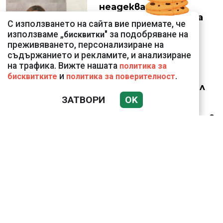
неадекватната
външна министърка
С използването на сайта вие приемате, че
Велислава Петрова
използваме „
" за подобряване на
бисквитки
преживяването, персонализиране на
съдържанието и рекламите, и анализиране
на трафика. Вижте нашата
политика за
и
.
бисквитките
политика за поверителност
Ким Чен Ун е получил
22 милиарда долара
ЗАТВОРИ
OK
свръхпечалба от
началото на войната в
Украйна
Николай Попов за
фалшивия пиар на адв.
Димитър Марковски:
ТОЗИ ЧОВЕК Е
УНИКАЛЕН РОБИН ХУД