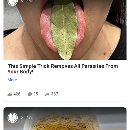
6 h 28 min
This Simple Trick Removes All Parasites From
Your Body!
More
426
35
367
5 h 47 min