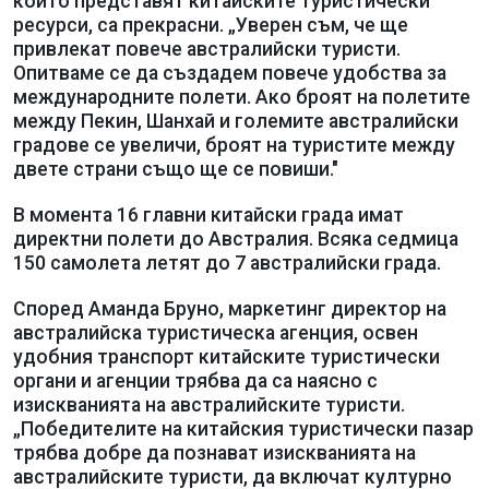
които представят китайските туристически
ресурси, са прекрасни. „Уверен съм, че ще
привлекат повече австралийски туристи.
Опитваме се да създадем повече удобства за
международните полети. Ако броят на полетите
между Пекин, Шанхай и големите австралийски
градове се увеличи, броят на туристите между
двете страни също ще се повиши."
В момента 16 главни китайски града имат
директни полети до Австралия. Всяка седмица
150 самолета летят до 7 австралийски града.
Според Аманда Бруно, маркетинг директор на
австралийска туристическа агенция, освен
удобния транспорт китайските туристически
органи и агенции трябва да са наясно с
изискванията на австралийските туристи.
„Победителите на китайския туристически пазар
трябва добре да познават изискванията на
австралийските туристи, да включат културно