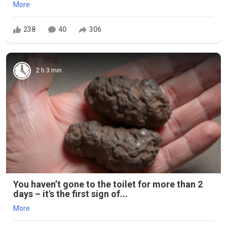
More
238
40
306
2 h 3 min
You haven’t gone to the toilet for more than 2
days – it's the first sign of...
More