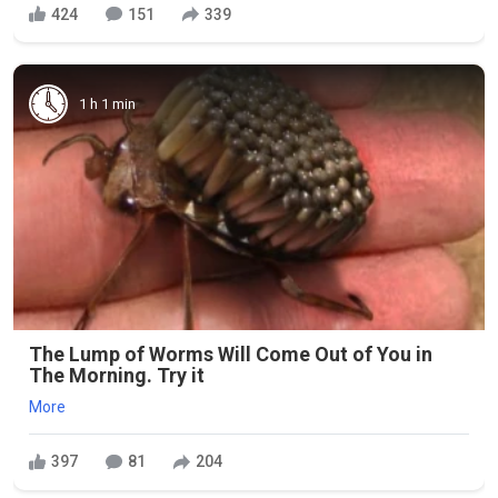
424
151
339
1 h 1 min
The Lump of Worms Will Come Out of You in
The Morning. Try it
More
397
81
204