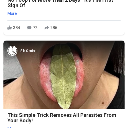
Sign Of
More
384
72
286
8 h 0 min
This Simple Trick Removes All Parasites From
Your Body!