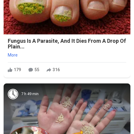
Fungus Is A Parasite, And It Dies From A Drop Of
Plain...
More
179
55
316
7 h 49 min