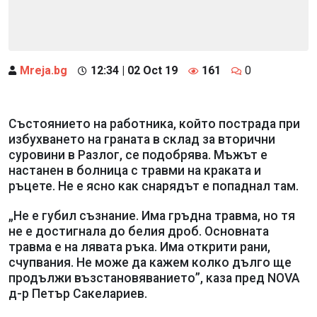
Mreja.bg
12:34 | 02 Oct 19
161
0
Състоянието на работника, който пострада при
избухването на граната в склад за вторични
суровини в Разлог, се подобрява. Мъжът е
настанен в болница с травми на краката и
ръцете. Не е ясно как снарядът е попаднал там.
„Не е губил съзнание. Има гръдна травма, но тя
не е достигнала до белия дроб. Основната
травма е на лявата ръка. Има открити рани,
счупвания. Не може да кажем колко дълго ще
продължи възстановяванието”, каза пред NOVA
д-р Петър Сакелариев.