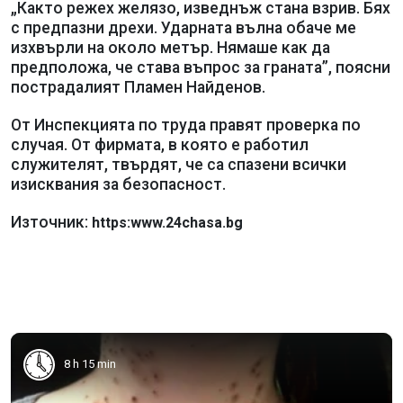
„Както режех желязо, изведнъж стана взрив. Бях
с предпазни дрехи. Ударната вълна обаче ме
изхвърли на около метър. Нямаше как да
предположа, че става въпрос за граната”, поясни
пострадалият Пламен Найденов.
От Инспекцията по труда правят проверка по
случая. От фирмата, в която е работил
служителят, твърдят, че са спазени всички
изисквания за безопасност.
Източник:
https:www.24chasa.bg
8 h 15 min