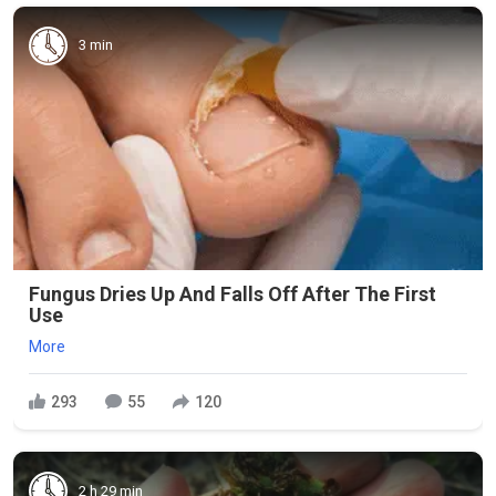
3 min
Fungus Dries Up And Falls Off After The First
Use
More
293
55
120
2 h 29 min