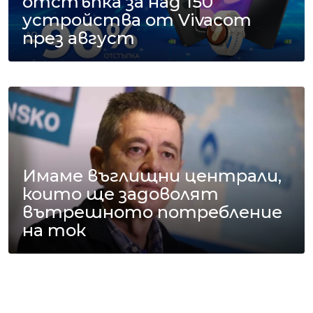
отстъпка за над 150
устройства от Vivacom
през август
Имаме въглищни централи,
които ще задоволят
вътрешното потребление
на ток