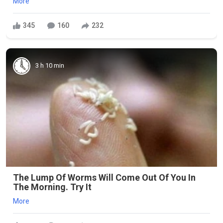
More
345
160
232
3 h 10 min
The Lump Of Worms Will Come Out Of You In
The Morning. Try It
More