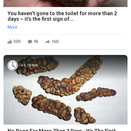
You haven’t gone to the toilet for more than 2
days – it's the first sign of...
More
309
96
160
4 h 18 min
No Poop For More Than 2 Days - It's The First