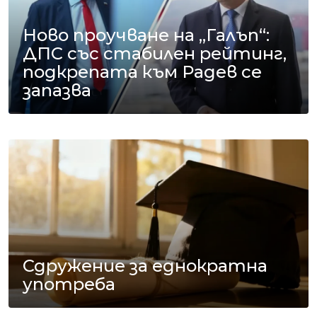
Ново проучване на „Галъп“:
ДПС със стабилен рейтинг,
подкрепата към Радев се
запазва
Сдружение за еднократна
употреба