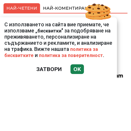
НАЙ-ЧЕТЕНИ
НАЙ-КОМЕНТИРАНИ
Подводни кадри от
С използването на сайта вие приемате, че
Корфу разкриха
използваме „
" за подобряване на
бисквитки
тревожна картина
преживяването, персонализиране на
съдържанието и рекламите, и анализиране
на трафика. Вижте нашата
политика за
и
.
бисквитките
политика за поверителност
ЗАТВОРИ
OK
Веригите пробутват
вносни продукти за
български
Ким Чен Ун е получил