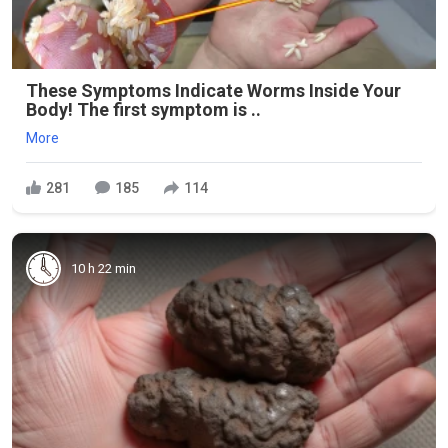
These Symptoms Indicate Worms Inside Your
Body! The first symptom is ..
More
281
185
114
10 h 22 min