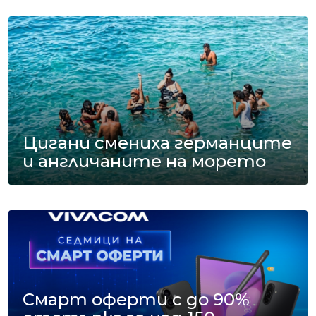
Цигани смениха германците
и англичаните на морето
Смарт оферти с до 90%