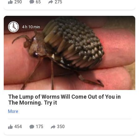
290
65
275
4 h 10 min
The Lump of Worms Will Come Out of You in
The Morning. Try it
More
454
175
350