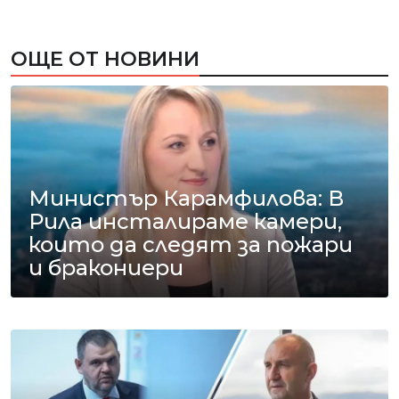
ОЩЕ ОТ НОВИНИ
Министър Карамфилова: В
Рила инсталираме камери,
които да следят за пожари
и бракониери