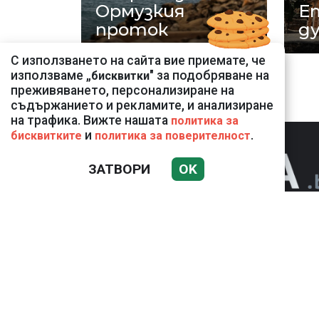
Ормузкия
Ет
проток
д
С използването на сайта вие приемате, че
използваме „
" за подобряване на
бисквитки
преживяването, персонализиране на
съдържанието и рекламите, и анализиране
на трафика. Вижте нашата
политика за
и
.
бисквитките
политика за поверителност
ЗАТВОРИ
OK
НОВИНИ
К
Използването и публикуването на част или 
разрешение на Медийна група Асмара ЕООД
РЕКЛАМА
КОНТАКТ