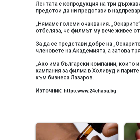
Лентата е копродукция на три държави 
предстои да ни представи в надпревара
„Нямаме големи очаквания. „Оскарите” 
отбеляза, че филмът му вече живее от
За да се представи добре на „Оскарите
членовете на Академията, а затова тр
„Ако има български компании, които и
кампания за филма в Холивуд и парите 
към бизнеса Лазаров.
Източник:
https:www.24chasa.bg