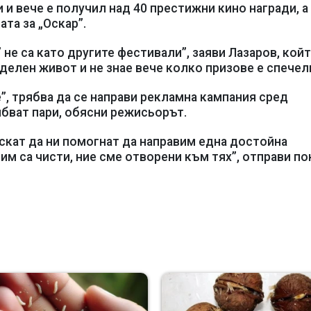
и вече е получил над 40 престижни кино награди, а
та за „Оскар”.
не са като другите фестивали”, заяви Лазаров, кой
делен живот и не знае вече колко призове е спечел
”, трябва да се направи рекламна кампания сред
ябват пари, обясни режисьорът.
скат да ни помогнат да направим една достойна
им са чисти, ние сме отворени към тях”, отправи по