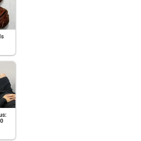
ds
us:
50