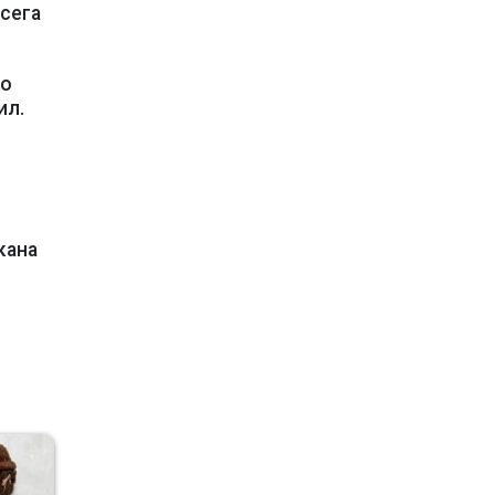
 сега
то
ил.
кана