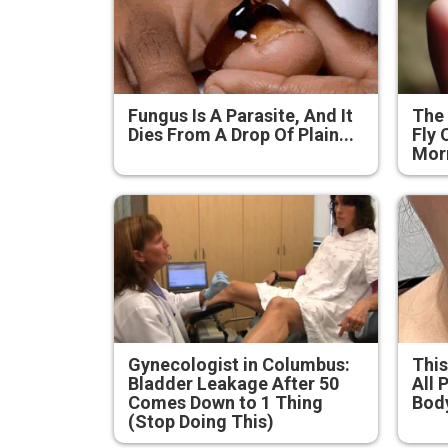
Fungus Is A Parasite, And It
The 
Dies From A Drop Of Plain...
Fly 
Mor
Gynecologist in Columbus:
This
Bladder Leakage After 50
All 
Comes Down to 1 Thing
Bod
(Stop Doing This)