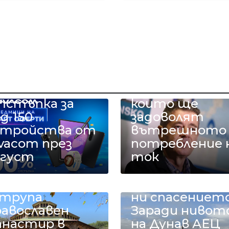
Имаме
март оферти
въглищни
до 90%
централи,
тстъпка за
които ще
д 150
задоволят
стройства от
вътрешното
vacom през
потребление 
вгуст
ток
ТЕЦ „Бобов до
влачище
и „Мариците“ 
атрупа
ни спасението
равославен
Заради нивот
анастир в
на Дунав АЕЦ