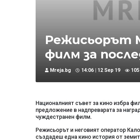
Режисьорът Ми
филм за посл
Mreja.bg
14:06 | 12 Sep 19
105
Националният съвет за кино избра фил
предложение в надпреварата за награ
чуждестранен филм.
Режисьорът и неговият оператор Кало
създадеш една кино история от земите