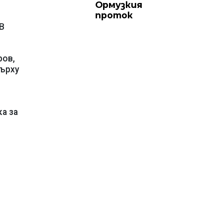
Ормузкия
проток
 В
ров,
върху
а за