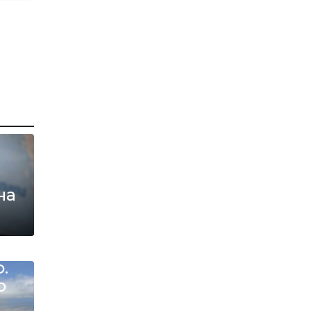
на
л“
са
.
о