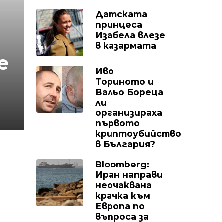
Датската
принцеса
Изабела влезе
в казармата
е
Иво
Ториното и
Вальо Бореца
ли
организираха
първото
криптоубийство
в България?
Bloomberg:
Иран направи
а
неочаквана
крачка към
Европа по
въпроса за
я