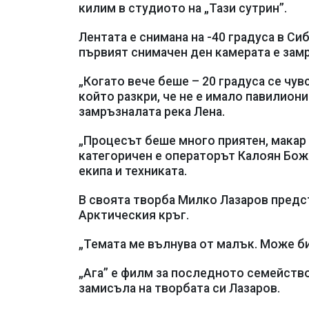
килим в студиото на „Тази сутрин”.
Лентата е снимана на -40 градуса в Си
първият снимачен ден камерата е зам
„Когато вече беше – 20 градуса се чу
който разкри, че не е имало павилиони
замръзналата река Лена.
„Процесът беше много приятен, макар
категоричен е операторът Калоян Божи
екипа и техниката.
В своята творба Милко Лазаров предс
Арктическия кръг.
„Темата ме вълнува от малък. Може б
„Ага” е филм за последното семейство
замисъла на творбата си Лазаров.