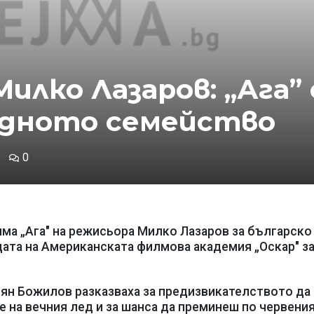
лко Лазаров: „Ага” 
едното семейство
0
ма „Aга" на режисьора Милко Лазаров за българско
дата на Американската филмова академия „Оскар" з
ян Божилов разказваха за предизвикателството да
 на вечния лед и за шанса да преминеш по червени