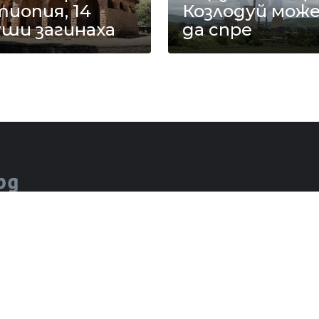
иопия, 14
Козлодуй мож
уши загинаха
да спре
ОМЕНТАР
ЖЪЛТО
СКАНДАЛИ
СЕНЗАЦИОНН
цялото съдържание на Mreja.bg без
© 2
 е забранено.
И
ОБЩИ УСЛОВИЯ
ПОЛИТИКА ЗА ПОВЕРИТЕЛНОСТ
ПО