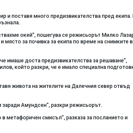
бир и поставя много предизвикателства пред екипа.
ръзнала.
вствахме окей”, пошегува се режисьорът Милко Лаза
 и място за почивка за екипа по време на снимките 
 че имаше доста предизвикателства за решаване”,
лов, който разкри, че е имало специална подготовк
тавя живота на жителите на Далечния север отвъд
и заради Амундсен”, разкри режисьорът.
 в метафоричен смисъл”, разказа за посланието и