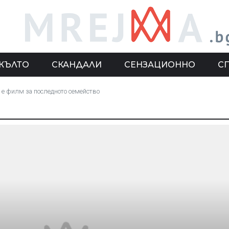
ЖЪЛТО
СКАНДАЛИ
СЕНЗАЦИОННО
С
 е филм за последното семейство