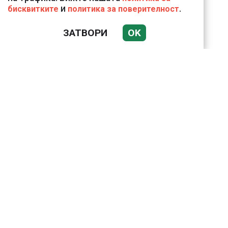
и
.
бисквитките
политика за поверителност
ЗАТВОРИ
OK
Подводни кадри от
Корфу разкриха
тревожна картина
Веригите пробутват
вносни продукти за
български