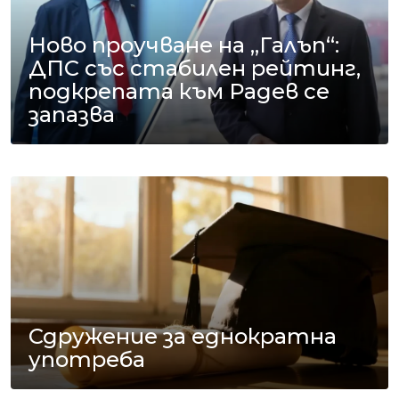
Ново проучване на „Галъп“:
ДПС със стабилен рейтинг,
подкрепата към Радев се
запазва
Сдружение за еднократна
употреба