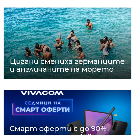
Цигани смениха германците
и англичаните на морето
Смарт оферти с до 90%