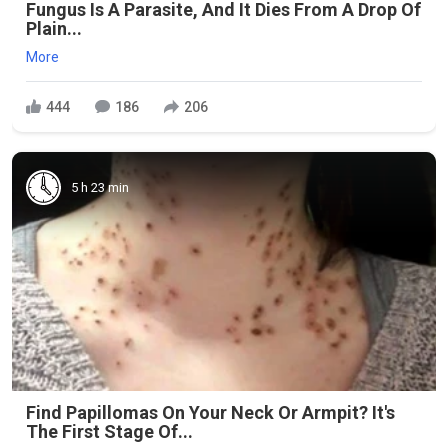
Fungus Is A Parasite, And It Dies From A Drop Of
Plain...
More
444
186
206
5 h 23 min
Find Papillomas On Your Neck Or Armpit? It's
The First Stage Of...