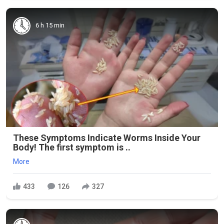
6 h 15 min
These Symptoms Indicate Worms Inside Your
Body! The first symptom is ..
More
433
126
327