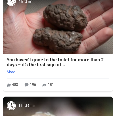
4 h 42 min
You haven’t gone to the toilet for more than 2
days – it's the first sign of...
More
483
196
181
11 h 25 min