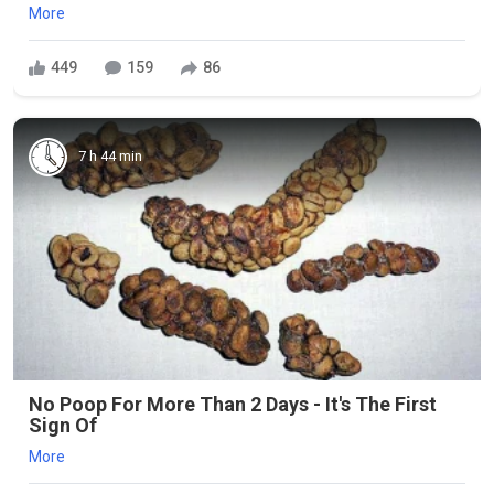
More
449
159
86
7 h 44 min
No Poop For More Than 2 Days - It's The First
Sign Of
More