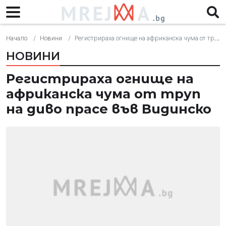
Начало
Новини
Регистрираха огнище на африканска чума от труп на диво прасе във Видинско
НОВИНИ
Регистрираха огнище на
африканска чума от труп
на диво прасе във Видинско