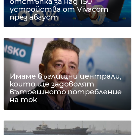
отстъпка за над 150
устройства от Vivacom
през август
Имаме въглищни централи,
които ще задоволят
вътрешното потребление
на ток