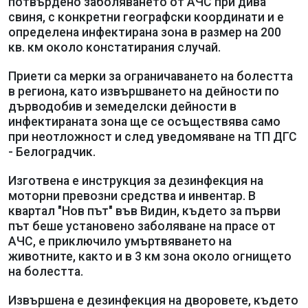
потвърдено заболяването от АЧС при дива
свиня, с конкретни географски координати и е
определена инфектирана зона в размер на 200
кв. км около констатирания случай.
Приети са мерки за ограничаването на болестта
в региона, като извършването на дейности по
дърводобив и земеделски дейности в
инфектираната зона ще се осъществява само
при неотложност и след уведомяване на ТП ДГС
- Белоградчик.
Изготвена е инструкция за дезинфекция на
моторни превозни средства и инвентар. В
квартал "Нов път" във Видин, където за първи
път беше установено заболяване на прасе от
АЧС, е приключило умъртвяването на
животните, както и в 3 км зона около огнището
на болестта.
Извършена е дезинфекция на дворовете, където