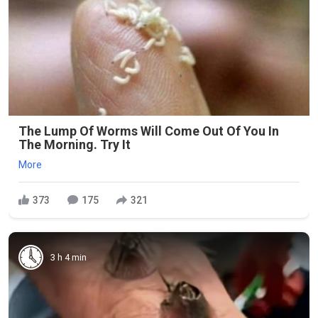
The Lump Of Worms Will Come Out Of You In
The Morning. Try It
More
373
175
321
3 h 4 min