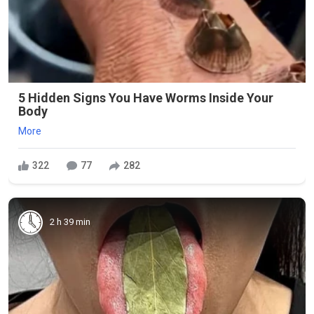
5 Hidden Signs You Have Worms Inside Your
Body
More
322
77
282
2 h 39 min