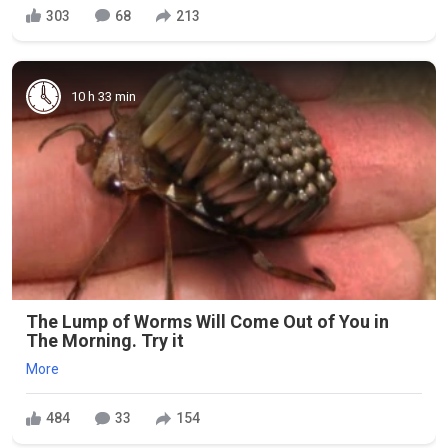
303
68
213
10 h 33 min
The Lump of Worms Will Come Out of You in
The Morning. Try it
More
484
33
154