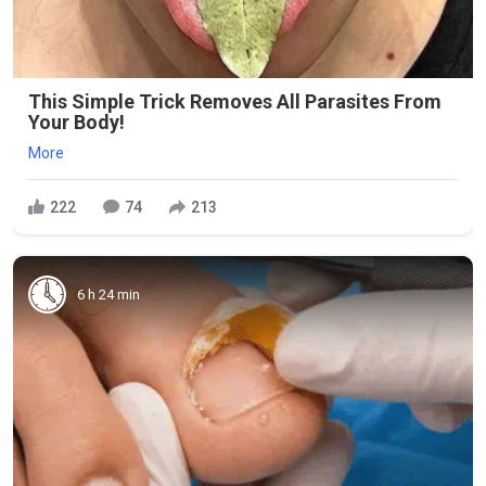
This Simple Trick Removes All Parasites From
Your Body!
More
222
74
213
6 h 24 min