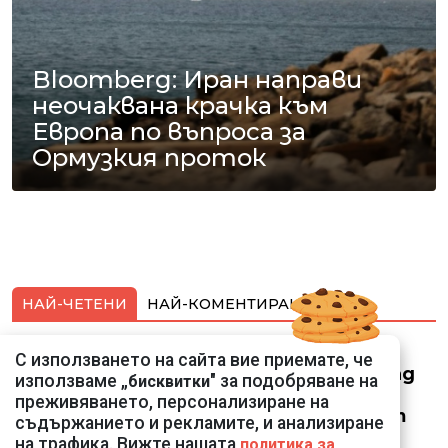
Bloomberg: Иран направи
неочаквана крачка към
Европа по въпроса за
Ормузкия проток
НАЙ-ЧЕТЕНИ
НАЙ-КОМЕНТИРАНИ
Смарт оферти с до
С използването на сайта вие приемате, че
90% отстъпка за над
използваме „
" за подобряване на
бисквитки
150 устройства от
преживяването, персонализиране на
Vivacom през август
съдържанието и рекламите, и анализиране
на трафика. Вижте нашата
политика за