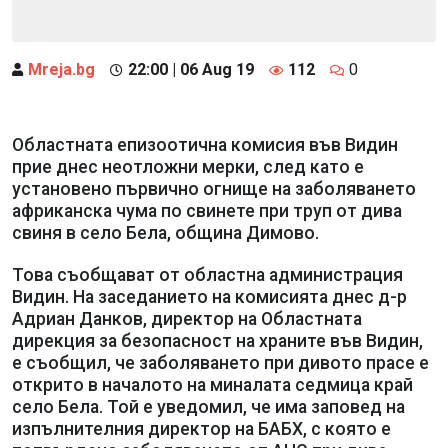
Mreja.bg
22:00 | 06 Aug 19
112
0
Областната епизоотична комисия във Видин
прие днес неотложни мерки, след като е
установено първично огнище на заболяването
африканска чума по свинете при труп от дива
свиня в село Бела, община Димово.
Това съобщават от областна администрация
Видин. На заседанието на комисията днес д-р
Адриан Данков, директор на Областната
дирекция за безопасност на храните във Видин,
е съобщил, че заболяването при дивото прасе е
открито в началото на миналата седмица край
село Бела. Той е уведомил, че има заповед на
изпълнителния директор на БАБХ, с която е