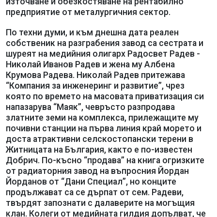
източване и обезкостяване на рентабилно
предприятие от металургичния сектор.
По техни думи, и към днешна дата реален
собственик на разграбения завод са сестрата и
шуреят на медийния олигарх Радосвет Радев -
Николай Иванов Радев и жена му Албена
Крумова Радева. Николай Радев притежава
“Компания за инженеринг и развитие”, чрез
която по времето на масовата приватизация си
напазарува “Маяк”, чевръсто разпродава
златните земи на комплекса, прилежащите му
почивни станции на първа линия край морето и
доста атрактивни селскостопански терени в
Житницата на България, както е по-известен
Добрич. По-късно “продава” на книга огризките
от радиаторния завод на въпросния Йордан
Йорданов от “Дани Специал”, но конците
продължават са се дърпат от сем. Радеви,
твърдят запознати с далаверите на могъщия
клан. Колеги от медийната гилдия допълват, че