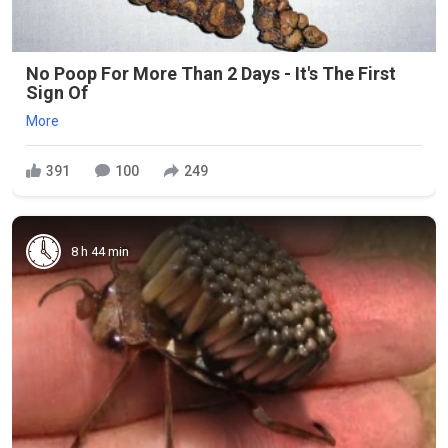
No Poop For More Than 2 Days - It's The First
Sign Of
More
391
100
249
8 h 44 min