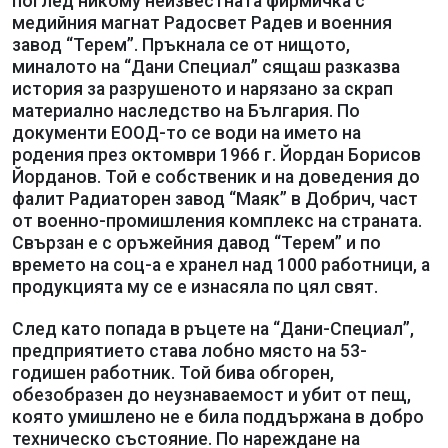
поглед никому неизвестната фирмичка с
медийния магнат Радосвет Радев и военния
завод “Терем”. Пръкнала се от нищото,
миналото на “Дани Специал” сящаш разказва
история за разрушеното и нарязано за скрап
материално наследство на България. По
документи ЕООД-то се води на името на
родения през октомври 1966 г. Йордан Борисов
Йорданов. Той е собственик и на доведения до
фалит Радиаторен завод “Маяк” в Добрич, част
от военно-промишления комплекс на страната.
Свързан е с оръжейния давод “Терем” и по
времето на соц-а е хранел над 1000 работници, а
продукцията му се е изнасяла по цял свят.
След като попада в ръцете на “Дани-Специал”,
предприятието става лобно място на 53-
годишен работник. Той бива обгорен,
обезобразен до неузнаваемост и убит от пещ,
която умишлено не е била поддържана в добро
техническо състояние. По нареждане на