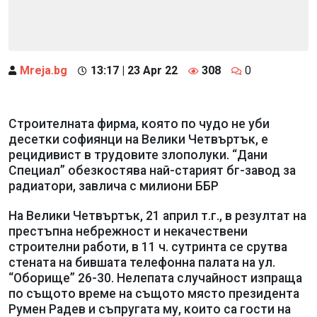
Mreja.bg
13:17 | 23 Apr 22
308
0
Строителната фирма, която по чудо не уби
десетки софиянци на Велики Четвъртък, е
рецидивист в трудовите злополуки. “Дани
Специал” обезкостява най-старият бг-завод за
радиатори, завлича с милиони ББР
На Велики Четвъртък, 21 април т.г., в резултат на
престъпна небрежност и некачествени
строителни работи, в 11 ч. сутринта се срутва
стената на бившата телефонна палата на ул.
“Оборище” 26-30. Нелепата случайност изпраща
по същото време на същото място президента
Румен Радев и съпругата му, които са гости на