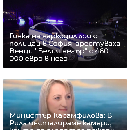
Гонка на наркодилъри с
полицаи в София, арестуваха
Венци "Белия негър" с 460
000 евро в него
Министър Карамфилова: В
Рила инсталираме камери,