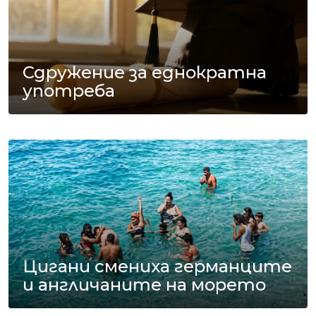
Сдружение за еднократна
употреба
Цигани смениха германците
и англичаните на морето