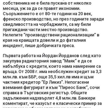
собственика не е била пускана от няколко
месеца, уж за да се правят икономии.
Съоръжението е от 80-те години на 20 век,
френско производство, но през годините заради
свидливостта на чорбаджиите, са му били
пригаждани части местно производство.
Нелепите “производствени рационализации” в
края на краищата довели и до фаталния
инцидент, пише добричката преса.
Първата работа на Йордан Йорданов след като
закупува радиаторния завод “Маяк” е да се
набълбука с кредити, които нама намерение са
връща. От 2008 г. има необслужен кредит за 3,3
млн.лв. към ББР, още 35,5 хил.лв има и щъм
чактния кредитор “Ер Ликиз”. Непогасени
вземания фигурират и към “Пиреос Банк”, сочи
справка в Търговския регистър. Общите
задължения надхвърлят 4,8 млн.лв. Банкери
коментират, че казусът е класически пример за