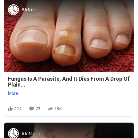
9 h 0 min
Fungus Is A Parasite, And It Dies From A Drop Of
Plain...
More
414
72
235
6 h 45 min