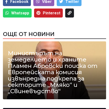
Facebook
Viber
Тwitter
Whatsapp
Pinterest
ОЩЕ ОТ НОВИНИ
Министърът на
земеделието и храните
Пламен Абровски поиска от
Европейската комисия
извънредна подкрепа за
секторите „Мляко“ и
„Свиневъдство“