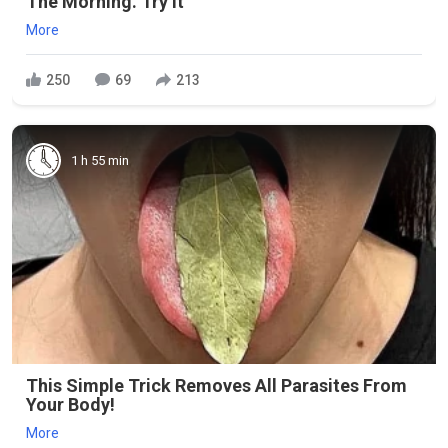
The Morning. Try It
More
250
69
213
1 h 55 min
This Simple Trick Removes All Parasites From
Your Body!
More