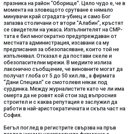
празника на район “Оборище”. Цяло чудо е, че в
момента на зловещото срутване е нямало
минувачи край сградата-убиец и само Бог
запазва столичани от втори “Алабин”, кръстят
се свидетели на ужаса. Изпълнителят на СМР-
тата е бил многократно предупреждаван от
местната администрация, изсавани са му
предписания за обезопасяване, които той не
изпълнявал. Отказал е да постави скеле и
обезопасителни мрежи. В медиите излиза
лаконично съобщение, че виновните могат да
получат глоба от 5 до 50 хил.лв., а фирмата
“Дани Специал” се смотолевя някак под
сурдинка. Между журналистите като че ли има
омерта да не ровят кой стои зад въпросния
строител и с каква репутация е заслужил да
работи в най-аристократичната и скъпа част на
София.
Бегъл поглед в регистрите свързва на пръв