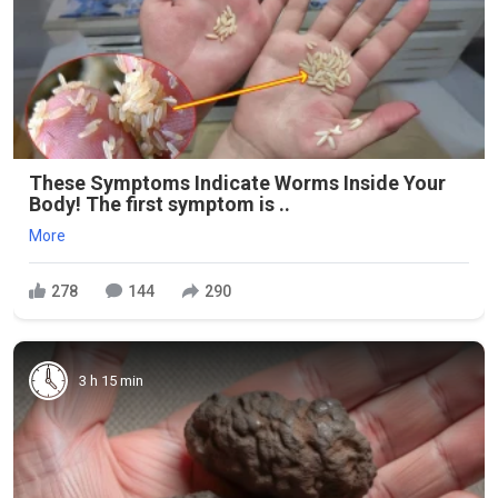
These Symptoms Indicate Worms Inside Your
Body! The first symptom is ..
More
278
144
290
3 h 15 min