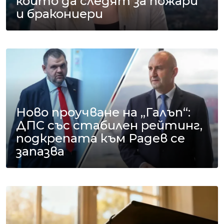
които да следят за пожари
и бракониери
Ново проучване на „Галъп“:
ДПС със стабилен рейтинг,
подкрепата към Радев се
запазва