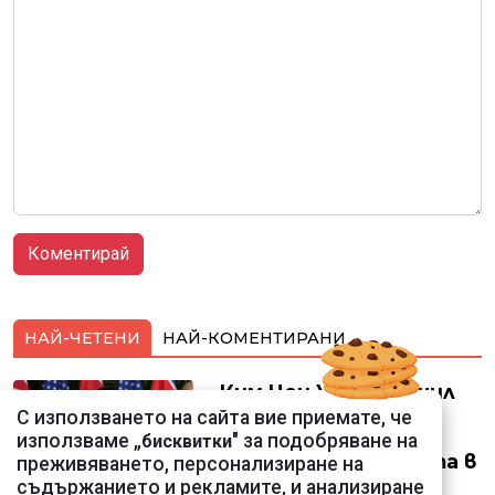
НАЙ-ЧЕТЕНИ
НАЙ-КОМЕНТИРАНИ
Ким Чен Ун е получил
22 милиарда долара
С използването на сайта вие приемате, че
свръхпечалба от
използваме „
" за подобряване на
бисквитки
началото на войната в
преживяването, персонализиране на
Украйна
съдържанието и рекламите, и анализиране