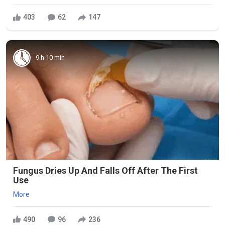
403
62
147
9 h 10 min
Fungus Dries Up And Falls Off After The First
Use
More
490
96
236