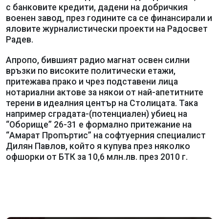
с банковите кредити, дадени на добричкия
военен завод, през годините са се финансирали и
яловите журналистически проекти на Радосвет
Радев.
Апропо, бившият радио магнат освен силни
връзки по високите политически етажи,
притежава прако и чрез подставени лица
нотариални актове за някои от най-апетитните
терени в идеалния център на Столицата. Така
например сградата-(потенциален) убиец на
“Оборище” 26-31 е формално притежание на
“Амарат Пропъртис” на софтуерния специалист
Дилян Павлов, който я купува през няколко
офшорки от БТК за 10,6 млн.лв. през 2010 г.