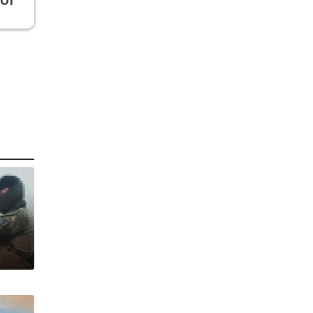
 Of
т
т
В