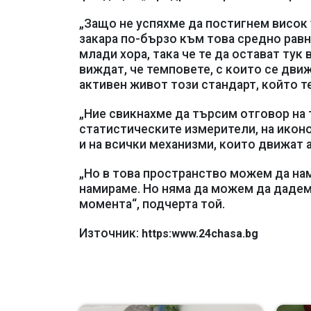
„Защо не успяхме да постигнем висок 
закара по-бързо към това средно равн
млади хора, така че те да остават тук
виждат, че темповете, с които се дви
активен живот този стандарт, който те
„Ние свикнахме да търсим отговор на 
статистическите измерители, на икон
и на всички механизми, които движат 
„Но в това пространство можем да нам
намираме. Но няма да можем да дадем 
момента“, подчерта той.
Източник:
https:www.24chasa.bg