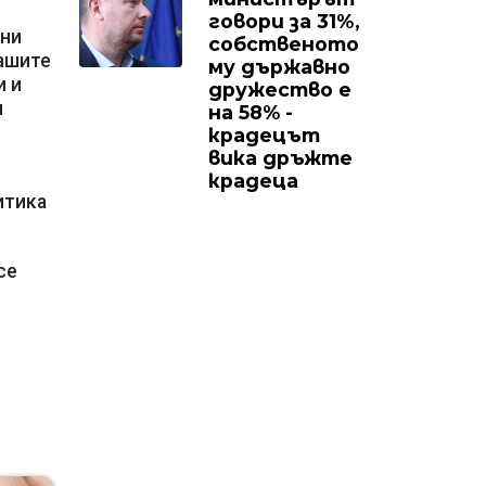
говори за 31%,
 ни
собственото
нашите
му държавно
и и
дружество е
я
на 58% -
крадецът
вика дръжте
крадеца
итика
се