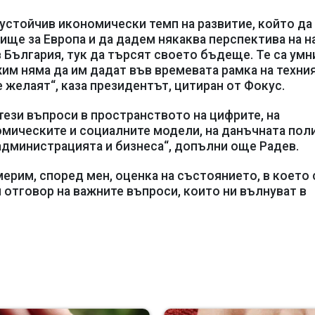
устойчив икономически темп на развитие, който да
ище за Европа и да дадем някаква перспектива на 
 в България, тук да търсят своето бъдеще. Те са умн
жим няма да им дадат във времевата рамка на техни
 желаят“, каза президентът, цитиран от Фокус.
тези въпроси в пространството на цифрите, на
омическите и социалните модели, на данъчната пол
администрацията и бизнеса“, допълни още Радев.
ерим, според мен, оценка на състоянието, в което 
отговор на важните въпроси, които ни вълнуват в