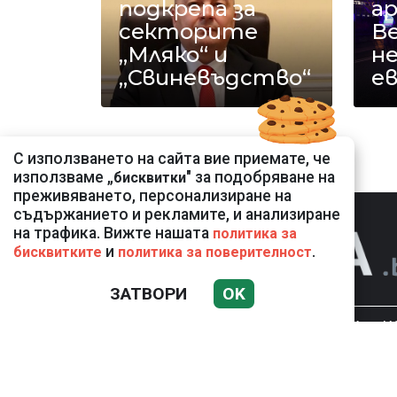
подкрепа за
а
секторите
В
„Мляко“ и
не
„Свиневъдство“
ев
С използването на сайта вие приемате, че
използваме „
" за подобряване на
бисквитки
преживяването, персонализиране на
съдържанието и рекламите, и анализиране
на трафика. Вижте нашата
политика за
и
.
бисквитките
политика за поверителност
ЗАТВОРИ
OK
НОВИНИ
К
Използването и публикуването на част или 
разрешение на Медийна група Асмара ЕООД