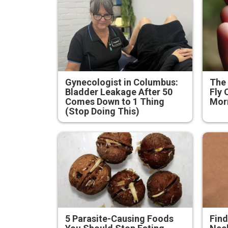
Gynecologist in Columbus:
The 
Bladder Leakage After 50
Fly 
Comes Down to 1 Thing
Mor
(Stop Doing This)
5 Parasite-Causing Foods
Find