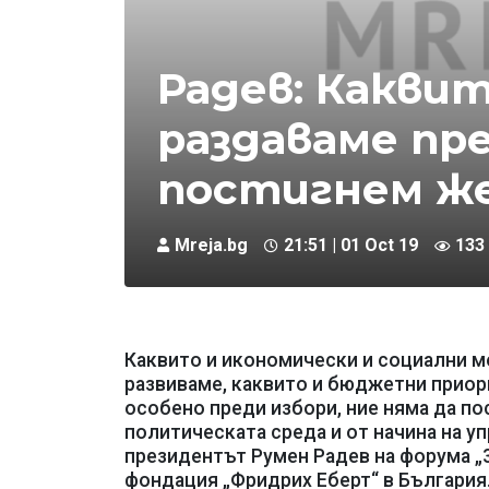
Радев: Каквит
раздаваме пре
постигнем ж
Mreja.bg
21:51 | 01 Oct 19
133
Каквито и икономически и социални м
развиваме, каквито и бюджетни приори
особено преди избори, ние няма да по
политическата среда и от начина на уп
президентът Румен Радев на форума „3
фондация „Фридрих Еберт“ в България