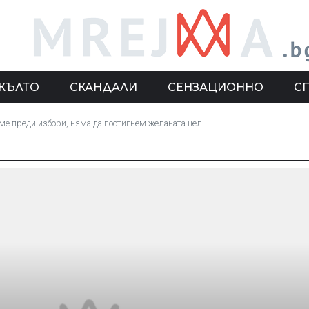
ЖЪЛТО
СКАНДАЛИ
СЕНЗАЦИОННО
С
аме преди избори, няма да постигнем желаната цел