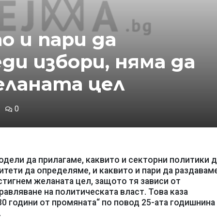
о и пари да
ди избори, няма да
еланата цел
0
одели да прилагаме, каквито и секторни политики д
тети да определяме, и каквито и пари да раздавам
стигнем желаната цел, защото тя зависи от
равляване на политическата власт. Това каза
0 години от промяната“ по повод 25-ата годишнина
.