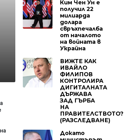
Ким Чен Ун е
получил 22
милиарда
долара
свръхпечалба
от началото
на войната в
Украйна
ВИЖТЕ КАК
ИВАЙЛО
ФИЛИПОВ
КОНТРОЛИРА
ДИГИТАЛНАТА
ДЪРЖАВА
ЗАД ГЪРБА
а
НА
е
ПРАВИТЕЛСТВОТО?
(РАЗСЛЕДВАНЕ)
 на
Докато
министърът