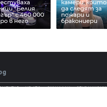
рестуваха
камери, които
енци "Белия
да следят за
гър" с 460 000
пожари и
ро в него
бракониери
ОМЕНТАР
ЖЪЛТО
СКАНДАЛИ
СЕНЗАЦИОНН
цялото съдържание на Mreja.bg без
© 2
 е забранено.