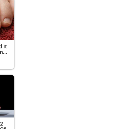
d It
n...
 2