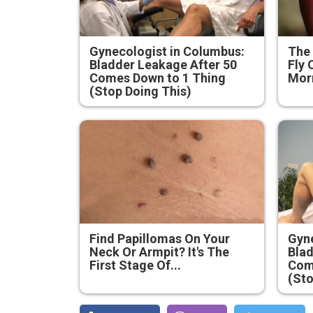
Gynecologist in Columbus:
The 
Bladder Leakage After 50
Fly 
Comes Down to 1 Thing
Mor
(Stop Doing This)
Find Papillomas On Your
Gyne
Neck Or Armpit? It's The
Blad
First Stage Of...
Com
(Sto