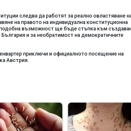
итуции следва да работят за реално овластяване н
авяне на правото на индивидуална конституционна
а подобна възможност ще бъде стъпка към създава
 България и за необратимост на демократичните
бенвартер приключи и официалното посещение на
ка Австрия.