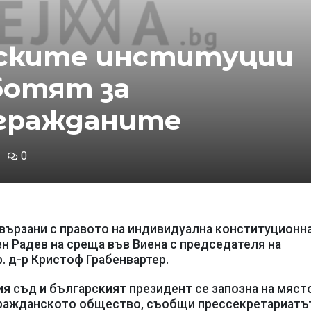
рските институции
ботят за
 гражданите
0
свързани с правото на индивидуална конституционн
н Радев на среща във Виена с председателя на
. д-р Кристоф Грабенвартер.
я съд и българският президент се запозна на мяст
гражданското общество, съобщи прессекретариатъ