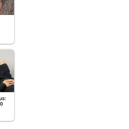
r
us:
50