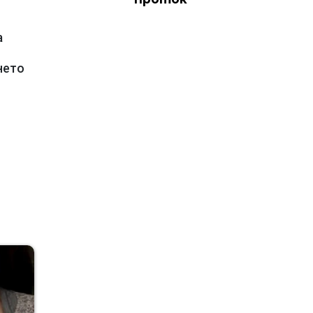
а
нето