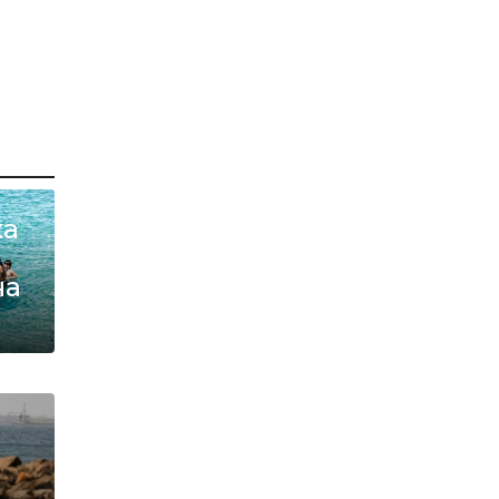
ха
на
ан