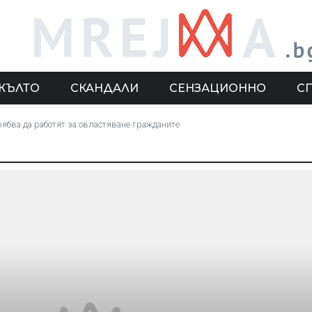
ЖЪЛТО
СКАНДАЛИ
СЕНЗАЦИОННО
С
рябва да работят за овластяване гражданите