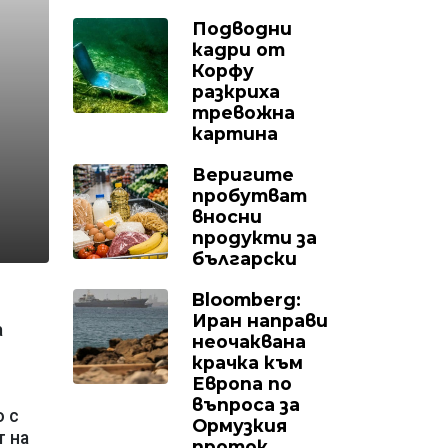
Подводни
кадри от
Корфу
разкриха
тревожна
картина
Веригите
пробутват
вносни
продукти за
български
Bloomberg:
Иран направи
а
неочаквана
крачка към
Европа по
въпроса за
о с
Ормузкия
т на
проток