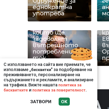
Сдружение за
г
еднократна
а
употреба
м
Имаме
Bl
въглищни
н
централи,
н
които ще
кр
задоволят
Ев
вътрешното
въ
потребление на
О
ток
п
С използването на сайта вие приемате, че
използваме „
" за подобряване на
бисквитки
преживяването, персонализиране на
съдържанието и рекламите, и анализиране
на трафика. Вижте нашата
политика за
и
.
бисквитките
политика за поверителност
ЗАТВОРИ
OK