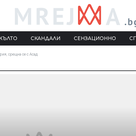
ЖЪЛТО
СКАНДАЛИ
СЕНЗАЦИОННО
С
рия, срещна се с Асад