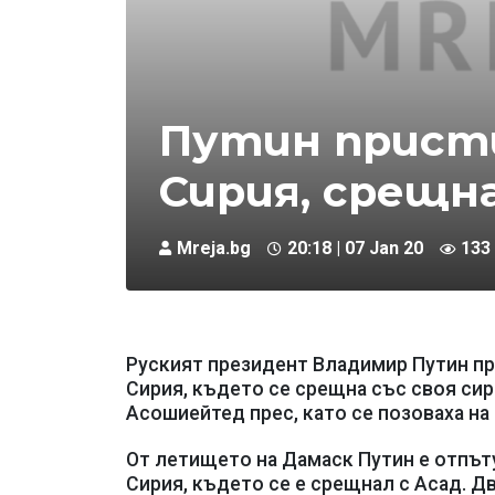
Путин присти
Сирия, срещна
Mreja.bg
20:18 | 07 Jan 20
133
Руският президент Владимир Путин пр
Сирия, където се срещна със своя сир
Асошиейтед прес, като се позоваха н
От летището на Дамаск Путин е отпът
Сирия, където се е срещнал с Асад. Д