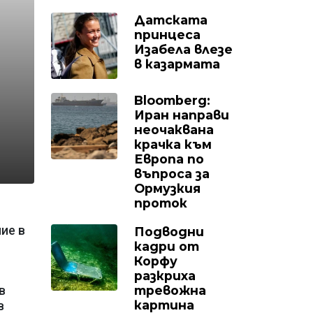
Датската
принцеса
Изабела влезе
в казармата
Bloomberg:
Иран направи
неочаквана
крачка към
Европа по
въпроса за
Ормузкия
проток
ие в
Подводни
кадри от
Корфу
разкриха
тревожна
в
картина
в