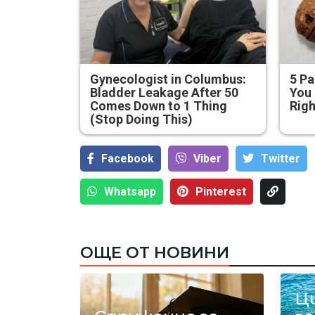
Gynecologist in Columbus:
5 Pa
Bladder Leakage After 50
You 
Comes Down to 1 Thing
Rig
(Stop Doing This)
Facebook
Viber
Тwitter
Whatsapp
Pinterest
ОЩЕ ОТ НОВИНИ
Ц