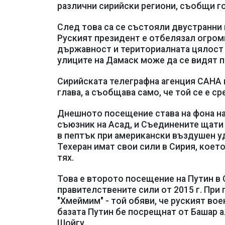
различни сирийски региони, съобщи г
След това са се състояли двустранни 
Руският президент е отбелязал огром
държавност и териториалната цялост н
улиците на Дамаск може да се видят п
Сирийската телеграфна агенция САНА 
глава, а съобщава само, че той се е ср
Днешното посещение става на фона на
съюзник на Асад, и Съединените щати
в пептък при американски въздушен уд
Техеран имат свои сили в Сирия, коет
тях.
Това е второто посещение на Путин в 
правителствените сили от 2015 г. При 
"Хмеймим" - той обяви, че руският вое
базата Путин бе посрещнат от Башар а
Шойгу.