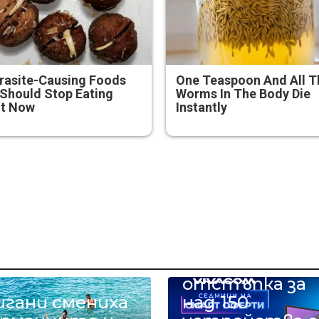
rasite-Causing Foods
One Teaspoon And All T
Should Stop Eating
Worms In The Body Die
ht Now
Instantly
Смарт оферт
с до 90%
отстъпка за
игани смениха
над 150