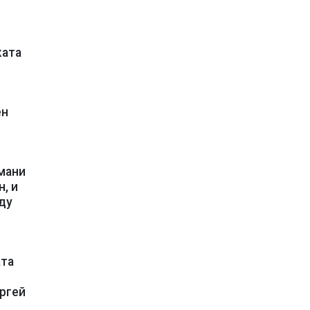
ката
ен
мани
, и
ду
ата
ергей