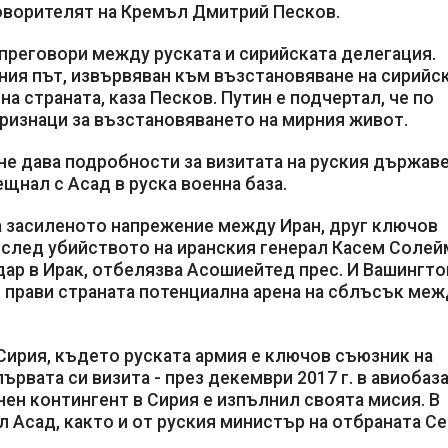
оворителят на Кремъл Дмитрий Песков.
преговори между руската и сирийската делегация.
ния път, извървяван към възстановяване на сирийс
а страната, каза Песков. Путин е подчертал, че по
ризнаци за възстановяването на мирния живот.
не дава подробности за визитата на руския държав
ещнал с Асад в руска военна база.
 засиленото напрежение между Иран, друг ключов
 след убийството на иранския генерал Касем Солей
ар в Ирак, отбелязва Асошиейтед прес. И Вашингтон
о прави страната потенциална арена на сблъсък меж
Сирия, където руската армия е ключов съюзник на
първата си визита - през декември 2017 г. в авиобаз
нен контингент в Сирия е изпълнил своята мисия. В
л Асад, както и от руския министър на отбраната С