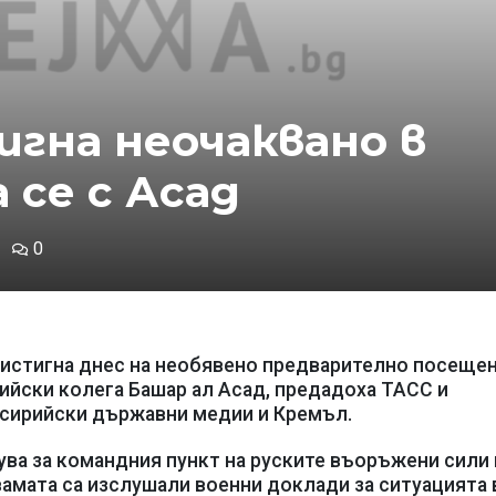
гна неочаквано в
 се с Асад
0
истигна днес на необявено предварително посещен
ийски колега Башар ал Асад, предадоха ТАСС и
а сирийски държавни медии и Кремъл.
ува за командния пункт на руските въоръжени сили 
вамата са изслушали военни доклади за ситуацията 