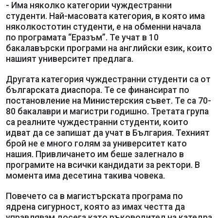
- Има няколко категории чуждестранни
студенти. Най-масовата категория, в която има
няколкостотин студенти, е на обменни начала
по програмата “Еразъм”. Те учат в 10
бакалавърски програми на английски език, които
нашият университет предлага.
Другата категория чуждестранни студенти са от
българската диаспора. Те се финансират по
постановление на Министерския съвет. Те са 70-
80 бакалаври и магистри годишно. Третата група
са реалните чуждестранни студенти, които
идват да се запишат да учат в България. Техният
брой не е много голям за университет като
нашия. Привличането им беше залегнало в
програмите на всички кандидати за ректори. В
момента има десетина такива човека.
Повечето са в магистърската програма по
ядрена сигурност, която аз имах честта да
управлявам досега като ръководител на катедра