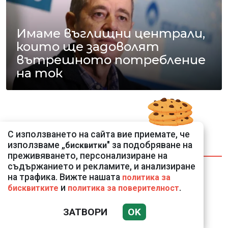
Имаме въглищни централи,
които ще задоволят
вътрешното потребление
на ток
С използването на сайта вие приемате, че
използваме „
" за подобряване на
бисквитки
НАЙ-ЧЕТЕНИ
НАЙ-КОМЕНТИРАНИ
преживяването, персонализиране на
съдържанието и рекламите, и анализиране
Подводни кадри от
на трафика. Вижте нашата
политика за
Корфу разкриха
и
.
бисквитките
политика за поверителност
тревожна картина
ЗАТВОРИ
OK