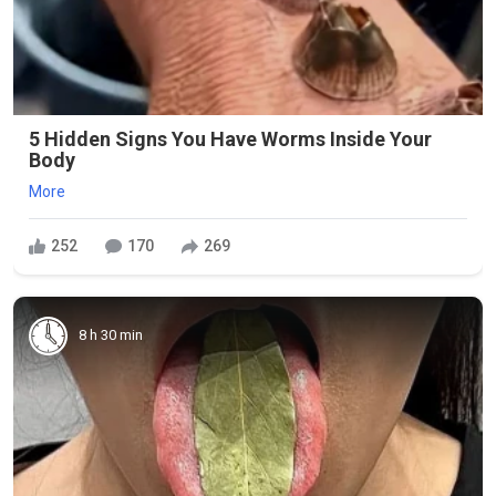
5 Hidden Signs You Have Worms Inside Your
Body
More
252
170
269
8 h 30 min