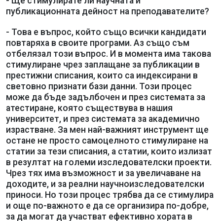
- Ще стимулирате ли научната и
публикационната дейност на преподавателите?
- Това е въпрос, който също всички кандидати
повтаряха в своите програми. Аз също съм
отбелязал този въпрос. И в момента има такова
стимулиране чрез заплащане за публикации в
престижни списания, които са индексирани в
световно признати бази данни. Този процес
може да бъде задълбочен и през системата за
атестиране, която съществува в нашия
университет, и през системата за академично
израстване. За мен най-важният инструмент ще
остане не просто самоцелното стимулиране на
статии за тези списания, а статии, които излизат
в резултат на големи изследователски проекти.
Чрез тях има възможност и за увеличаване на
доходите, и за реални научноизследователски
приноси. Но този процес трябва да се стимулира
и още по-важното е да се организира по-добре,
за да могат да участват ефективно хората в