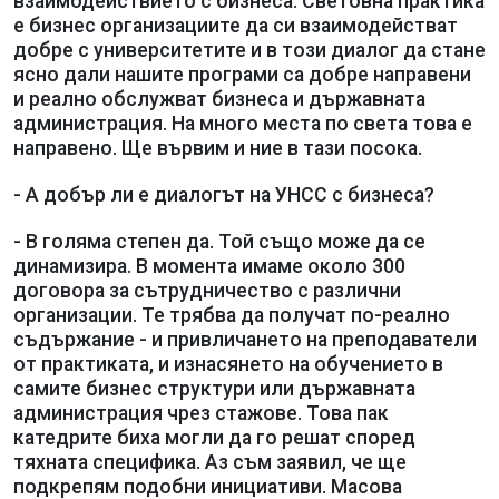
взаимодействието с бизнеса. Световна практика
е бизнес организациите да си взаимодействат
добре с университетите и в този диалог да стане
ясно дали нашите програми са добре направени
и реално обслужват бизнеса и държавната
администрация. На много места по света това е
направено. Ще вървим и ние в тази посока.
- А добър ли е диалогът на УНСС с бизнеса?
- В голяма степен да. Той също може да се
динамизира. В момента имаме около 300
договора за сътрудничество с различни
организации. Те трябва да получат по-реално
съдържание - и привличането на преподаватели
от практиката, и изнасянето на обучението в
самите бизнес структури или държавната
администрация чрез стажове. Това пак
катедрите биха могли да го решат според
тяхната специфика. Аз съм заявил, че ще
подкрепям подобни инициативи. Масова