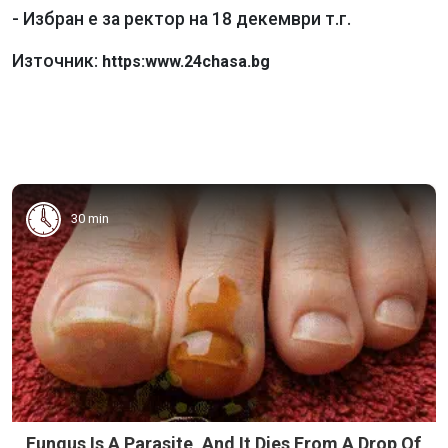
- Избран е за ректор на 18 декември т.г.
Източник:
https:www.24chasa.bg
30 min
Fungus Is A Parasite, And It Dies From A Drop Of