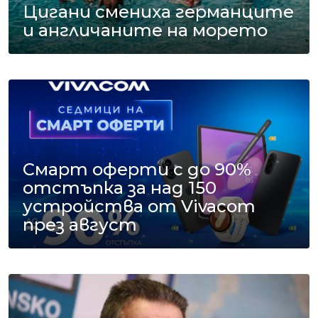
Цигани смениха германците
и англичаните на морето
Смарт оферти с до 90%
отстъпка за над 150
устройства от Vivacom
през август