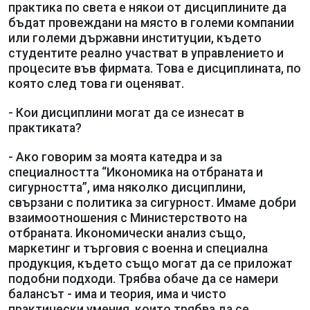
практика по света е някои от дисциплините да
бъдат провеждани на място в големи компании
или големи държавни институции, където
студентите реално участват в управлението и
процесите във фирмата. Това е дисциплината, по
която след това ги оценяват.
- Кои дисциплини могат да се изнесат в
практиката?
- Ако говорим за моята катедра и за
специалността “Икономика на отбраната и
сигурността”, има няколко дисциплини,
свързани с политика за сигурност. Имаме добри
взаимоотношения с Министерството на
отбраната. Икономически анализ също,
маркетинг и търговия с военна и специална
продукция, където също могат да се приложат
подобни подходи. Трябва обаче да се намери
балансът - има и теория, има и чисто
практически умения, които трябва да се