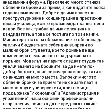
академични форуми. Прекалено много станаха
обявените бройки за прием, а кандидатите всяка
година намаляват. Добре е да има известно
преструктуриране и концентрация в престижни
висши училища, които произвеждат качествени
кадри. Все пак трябва да има селекция на
кандидатите, а това се постига по този начин.
Министерството на образованието обещава да
увеличи бюджетната субсидия въпреки по-
малкия брой студенти, което донякъде ще
компенсира намаляването на държавната
поръчка. Моделът на парите следват студента и
увеличаването на бройките, за да имате по-
добър бюджет, вече се изчерпва и резултатите
се виждат на много места. Въпреки многото
обявени бройки за прием те не се запълват и
масово други университети, които също
поддържаха “Икономика” и “Администрация и
управление”, наши основни професионални
направления, почнаха да не предлагат такива