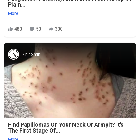
Plain...
More
480
50
300
7 h 45 min
Find Papillomas On Your Neck Or Armpit? It's
The First Stage Of...
More