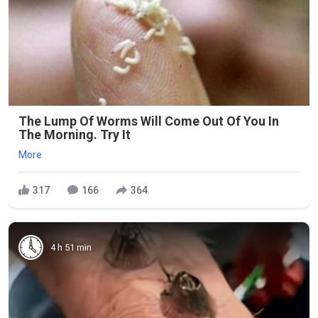
The Lump Of Worms Will Come Out Of You In
The Morning. Try It
More
317
166
364
4 h 51 min