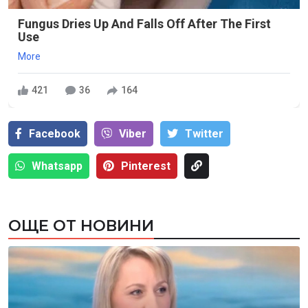
Fungus Dries Up And Falls Off After The First
Use
More
421
36
164
Facebook
Viber
Тwitter
Whatsapp
Pinterest
ОЩЕ ОТ НОВИНИ