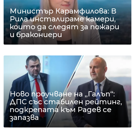
Министър Карамфилова: В
Рила инсталираме камери,
които да следят за пожари
и бракониери
Ново проучване на „Галъп“:
ДПС със стабилен рейтинг,
подкрепата към Радев се
запазва