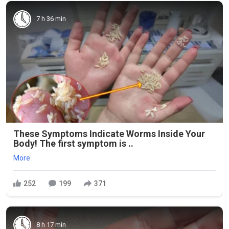
7 h 36 min
These Symptoms Indicate Worms Inside Your
Body! The first symptom is ..
More
252
199
371
8 h 17 min