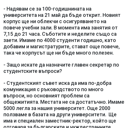
- Надявам се за 100-годишнината на
университета на 21 май да бъде открит. Новият
корпус ще ни облекчи с осигуряването на
повече учебни зали. В момента има занятия от
7,15 до 21 часа. Съботите и неделите също са
заети. Имаме по 4000 студенти годишно, като
добавим и магистратурите, стават още повече,
така че корпусът ще ни бъде много полезен.
- Защо искате да назначите главен секретар по
студентските въпроси?
- Студентският съвет иска да има по-добра
комуникация с ръководството по много
въпроси, но основният проблем са
общежитията. Местата не са достатъчно. Имаме
5000 легла за нашия университет. Още 2000
ползваме в базата на други университети. Ще
има и специален заместник-ректор, който ще
отговаря за българските и чуждестранните