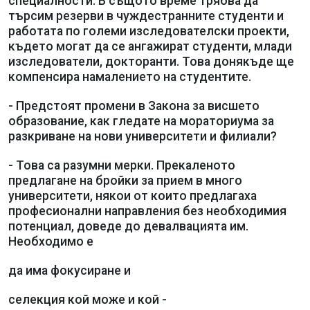
специалности. В същото време трябва да
търсим резерви в чуждестранните студенти и
работата по големи изследователски проекти,
където могат да се ангажират студенти, млади
изследователи, докторанти. Това донякъде ще
компенсира намалението на студентите.
- Предстоят промени в Закона за висшето
образование, как гледате на мораториума за
разкриване на нови университети и филиали?
- Това са разумни мерки. Прекаленото
предлагане на бройки за прием в много
университети, някои от които предлагаха
професионални направления без необходимия
потенциал, доведе до девалвацията им.
Необходимо е
да има фокусиране и
селекция кой може и кой -