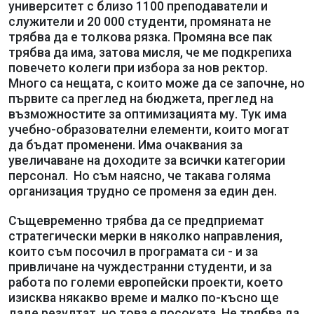
университет с близо 1100 преподаватели и
служители и 20 000 студенти, промяната не
трябва да е толкова рязка. Промяна все пак
трябва да има, затова мисля, че ме подкрепиха
повечето колеги при избора за нов ректор.
Много са нещата, с които може да се започне, но
първите са преглед на бюджета, преглед на
възможностите за оптимизацията му. Тук има
учебно-образователни елементи, които могат
да бъдат променени. Има очаквания за
увеличаване на доходите за всички категории
персонал. Но съм наясно, че такава голяма
организация трудно се променя за един ден.
Същевременно трябва да се предприемат
стратегически мерки в няколко направления,
които съм посочил в програмата си - и за
привличане на чуждестранни студенти, и за
работа по големи европейски проекти, което
изисква някакво време и малко по-късно ще
даде резултат, но това е посоката. Не трябва да