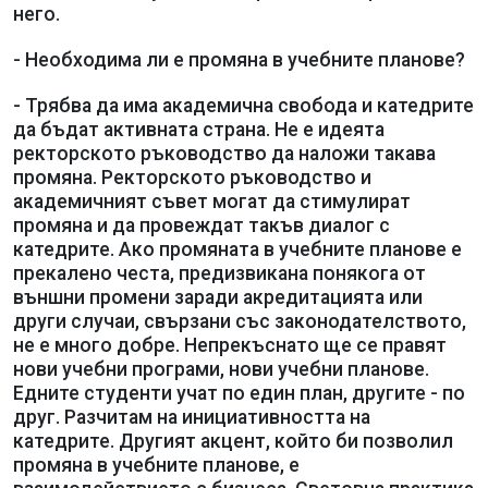
него.
- Необходима ли е промяна в учебните планове?
- Трябва да има академична свобода и катедрите
да бъдат активната страна. Не е идеята
ректорското ръководство да наложи такава
промяна. Ректорското ръководство и
академичният съвет могат да стимулират
промяна и да провеждат такъв диалог с
катедрите. Ако промяната в учебните планове е
прекалено честа, предизвикана понякога от
външни промени заради акредитацията или
други случаи, свързани със законодателството,
не е много добре. Непрекъснато ще се правят
нови учебни програми, нови учебни планове.
Едните студенти учат по един план, другите - по
друг. Разчитам на инициативността на
катедрите. Другият акцент, който би позволил
промяна в учебните планове, е