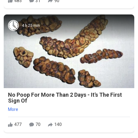
485
31
90
4 h 25 min
No Poop For More Than 2 Days - It's The First
Sign Of
More
477
70
140