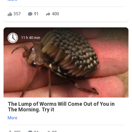
357
91
400
11 h 40 min
The Lump of Worms Will Come Out of You in
The Morning. Try it
More