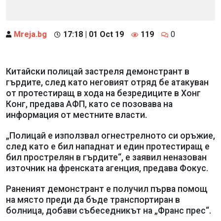
Mreja.bg
17:18 | 01 Oct 19
119
0
Китайски полицай застреля демонстрант в
гърдите, след като неговият отряд бе атакуван
от протестиращ в хода на безредиците в Хонг
Конг, предава АФП, като се позовава на
информация от местните власти.
„Полицай е използвал огнестрелното си оръжие,
след като е бил нападнат и един протестиращ е
бил прострелян в гърдите“, е заявил неназован
източник на френската агенция, предава Фокус.
Раненият демонстрант е получил първа помощ
на място преди да бъде транспортиран в
болница, добави събеседникът на „Франс прес“.