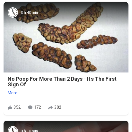
3 h 43 min
No Poop For More Than 2 Days - It's The First
Sign Of
More
352
172
302
3 h 10 min