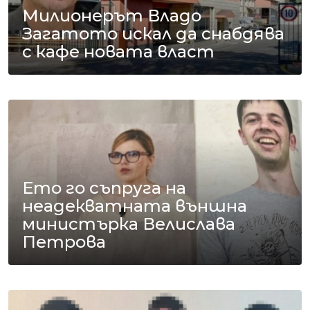
Милионерът Владо
Загатото искал да снабдява
с кафе новата власт
Ето го съпруга на
неадекватната външна
министърка Велислава
Петрова