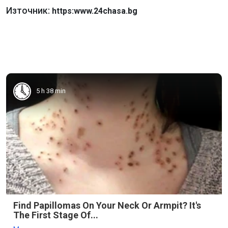
Източник:
https:www.24chasa.bg
5 h 38 min
Find Papillomas On Your Neck Or Armpit? It's
The First Stage Of...