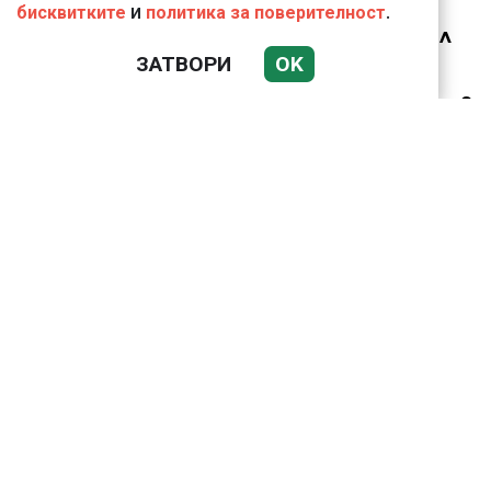
и
.
бисквитките
политика за поверителност
Ким Чен Ун е получил
22 милиарда долара
ЗАТВОРИ
OK
свръхпечалба от
началото на войната в
Украйна
Николай Попов за
фалшивия пиар на адв.
Димитър Марковски:
ТОЗИ ЧОВЕК Е
УНИКАЛЕН РОБИН ХУД
ВИЖТЕ КАК ИВАЙЛО
ФИЛИПОВ
КОНТРОЛИРА