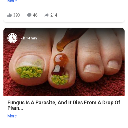
More
393
46
214
7 h 14 min
Fungus Is A Parasite, And It Dies From A Drop Of
Plain...
More