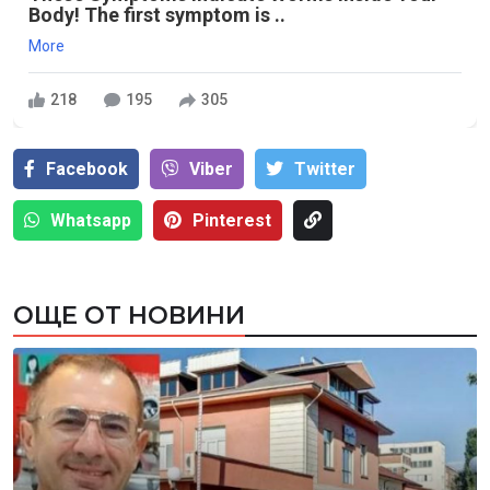
Body! The first symptom is ..
More
218
195
305
Facebook
Viber
Тwitter
Whatsapp
Pinterest
ОЩЕ ОТ НОВИНИ