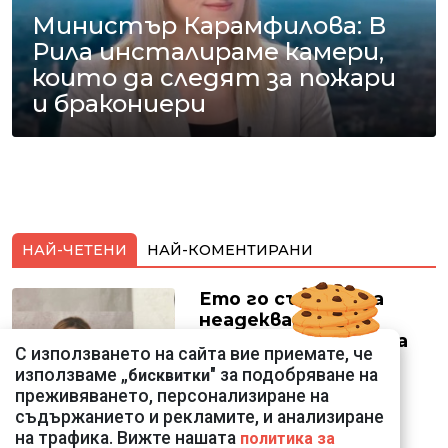
Министър Карамфилова: В
Рила инсталираме камери,
които да следят за пожари
и бракониери
НАЙ-ЧЕТЕНИ
НАЙ-КОМЕНТИРАНИ
Ето го съпруга на
неадекватната
външна министърка
С използването на сайта вие приемате, че
Велислава Петрова
използваме „
" за подобряване на
бисквитки
преживяването, персонализиране на
съдържанието и рекламите, и анализиране
на трафика. Вижте нашата
политика за