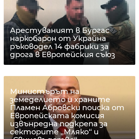
Арестуваният в Бургас
наркобарон от Украйна
ръководел 14 фабрики за
дрога в Европейския съюз
Министърът на
земеделието и храните
Пламен Абровски поиска от
Европейската комисия
извънредна подкрепа за
секторите „Мляко“ и