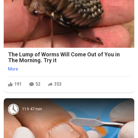
The Lump of Worms Will Come Out of You in
The Morning. Try it
More
191
52
353
11 h 47 min