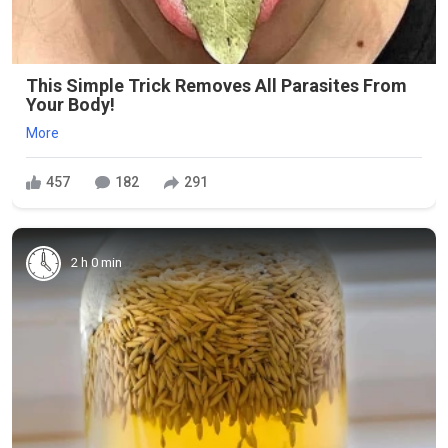
This Simple Trick Removes All Parasites From
Your Body!
More
457
182
291
2 h 0 min