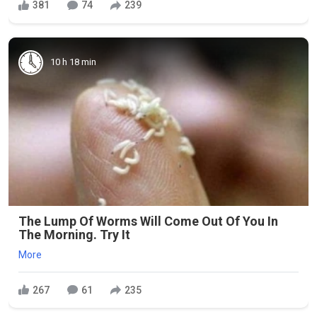
381
74
239
10 h 18 min
The Lump Of Worms Will Come Out Of You In
The Morning. Try It
More
267
61
235