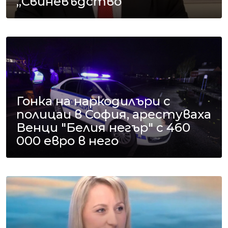
„Свиневъдство“
Гонка на наркодилъри с
полицаи в София, арестуваха
Венци "Белия негър" с 460
000 евро в него