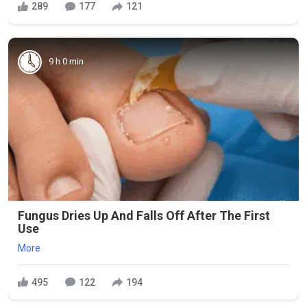
289
177
121
9 h 0 min
Fungus Dries Up And Falls Off After The First
Use
More
495
122
194