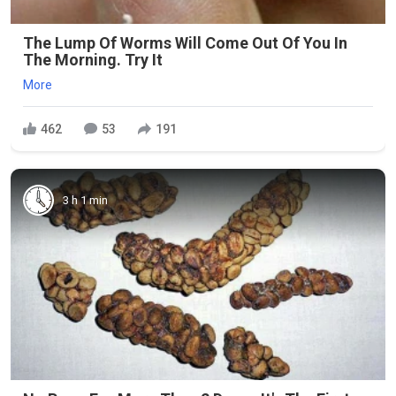
The Lump Of Worms Will Come Out Of You In
The Morning. Try It
More
462
53
191
3 h 1 min