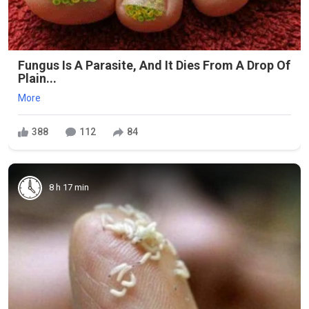
Fungus Is A Parasite, And It Dies From A Drop Of
Plain...
More
388
112
84
8 h 17 min