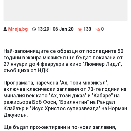
Mreja.bg
13:29 | 06 Jan 20
133
0
Най-запомнящите се образци от последните 50
години в жанра мюзикъл ще бъдат показани от
27 януари до 4 февруари в кино "Люмиер Лидл",
съобщиха от НДК.
Програмата, наречена "Ах, този мюзикъл",
включва класически заглавия от 70-те години на
миналия век като "Ах, този джаз" и "Кабаре" на
режисьора Боб Фоси, "Брилянтин" на Рандал
Клайзър и "Исус Христос суперзвезда" на Норман
Джуисън.
Ще бъдат прожектирани и по-нови заглавия,