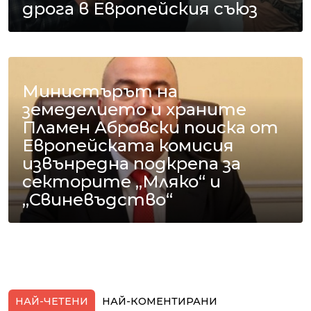
дрога в Европейския съюз
Министърът на
земеделието и храните
Пламен Абровски поиска от
Европейската комисия
извънредна подкрепа за
секторите „Мляко“ и
„Свиневъдство“
НАЙ-ЧЕТЕНИ
НАЙ-КОМЕНТИРАНИ