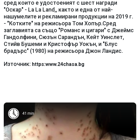
сред които е удостоеният с шест награди
"Оскар" - La La Land,, както и една от най-
нашумелите и рекламирани продукции на 2019 г.
- "Котките" на режисьора Том Хопър.Сред
заглавията са също "Романс и цигари" с Джеймс
Гандолфини, Сюзън Сарандън, Кейт Уинслет,
Стийв Бушеми и Кристофър Уокън, и "Блус
брадърс" (1980) на режисьора Джон Ландис.
Източник:
https:www.24chasa.bg
41 min