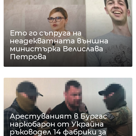
Ето го съпруга на
неадекватната външна
министърка Велислава
Петрова
Арестуваният в Бургас
наркобарон от Украйна
ръководел 14 фабрики за