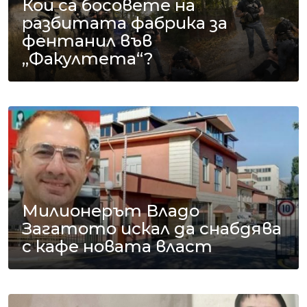
Кои са босовете на
разбитата фабрика за
фентанил във
„Факултета“?
Милионерът Владо
Загатото искал да снабдява
с кафе новата власт