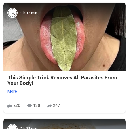
9 h 12 min
This Simple Trick Removes All Parasites From
Your Body!
More
220
130
247
7 h 37 min