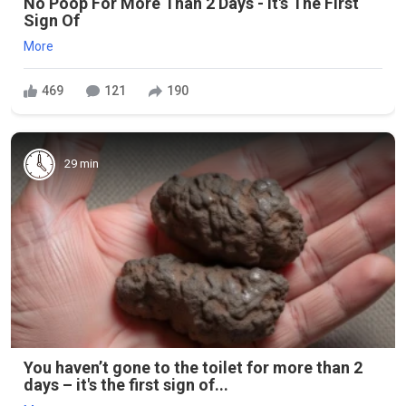
No Poop For More Than 2 Days - It's The First
Sign Of
More
469
121
190
29 min
You haven’t gone to the toilet for more than 2
days – it's the first sign of...