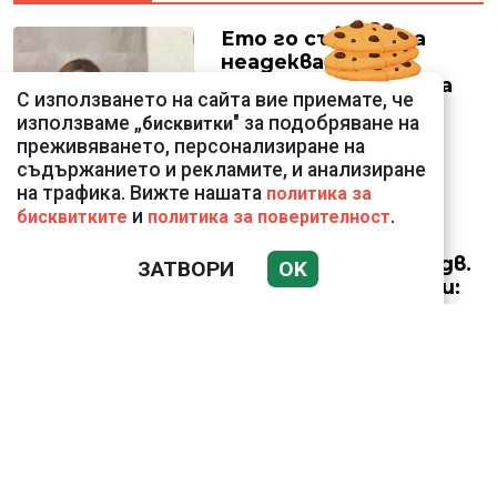
Ето го съпруга на
неадекватната
външна министърка
С използването на сайта вие приемате, че
Велислава Петрова
използваме „
" за подобряване на
бисквитки
преживяването, персонализиране на
съдържанието и рекламите, и анализиране
на трафика. Вижте нашата
политика за
и
.
бисквитките
политика за поверителност
Николай Попов за
фалшивия пиар на адв.
ЗАТВОРИ
OK
Димитър Марковски:
ТОЗИ ЧОВЕК Е
УНИКАЛЕН РОБИН ХУД
Докато министърът
говори за 31%,
собственото му