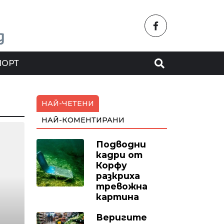
ПОРТ
НАЙ-ЧЕТЕНИ
НАЙ-КОМЕНТИРАНИ
Подводни
кадри от
Корфу
разкриха
тревожна
картина
Веригите