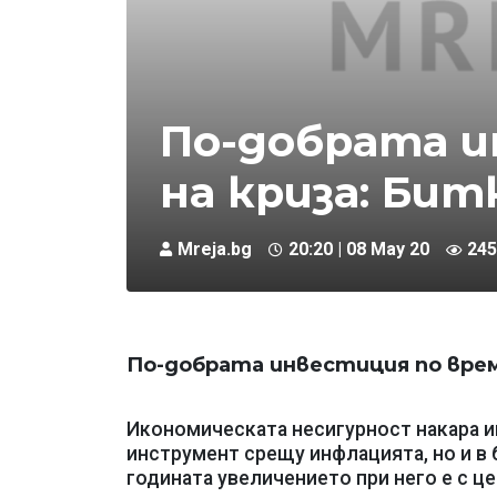
По-добрата и
на криза: Бит
Mreja.bg
20:20 | 08 May 20
245
По-добрата инвестиция по време
Икономическата несигурност накара и
инструмент срещу инфлацията, но и в
годината увеличението при него е с це