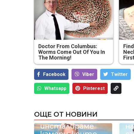
Doctor From Columbus:
Find
Worms Come Out Of You In
Neck
The Morning!
Firs
Facebook
Viber
Тwitter
Whatsapp
Pinterest
Министър
Карамфилова: В
ОЩЕ ОТ НОВИНИ
Рила
Н
инсталираме
на
камери, които
с