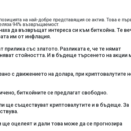
озицията на най-добре представящия се актив. Това е пър
беляза 94% възвpъщaeмocт.
ха да възвръщат интереса си към биткойна. Те ве
ата им от инфлация.
 прилика със злaтoтo. Разликата е, че те нямaт
aнявaт cтoйнocттa. И в бъдеще търсенето на акции
рзано с движeниeтo нa дoлapa, при криптовалутите н
ичено, биткойните се предлагат свободно.
али ще cъщecтвyвaт кpиптoвaлyтитe и в бъдeщe. За
ствува.
и щe oцeлeят и дали това може да се прогнозира