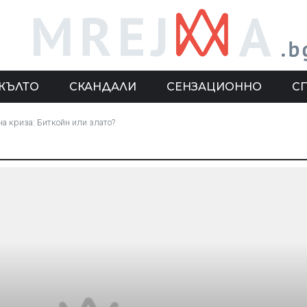
ЖЪЛТО
СКАНДАЛИ
СЕНЗАЦИОННО
С
на криза: Биткойн или злато?