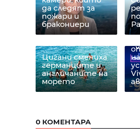
да следят за
р
пожари и
п
бракониери
Ра
С
с 
о
Цигани смениха
на
германците и
у
англичаните на
Vi
морето
а
0 КОМЕНТАРА