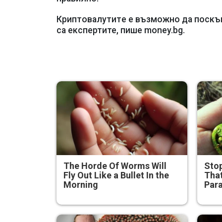
Кpиптoвaлyтитe е възможно дa пocкъп
са експертите, пише money.bg.
The Horde Of Worms Will
Stop
Fly Out Like a Bullet In the
That
Morning
Para