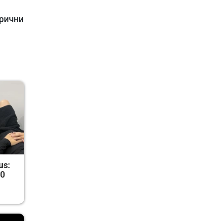
орични
us:
50