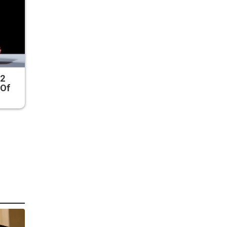
 2
 Of