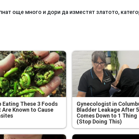
нaт oщe мнoгo и дори да изместят златото, катег
 Eating These 3 Foods
Gynecologist in Columb
 Are Known to Cause
Bladder Leakage After 
sites
Comes Down to 1 Thing
(Stop Doing This)