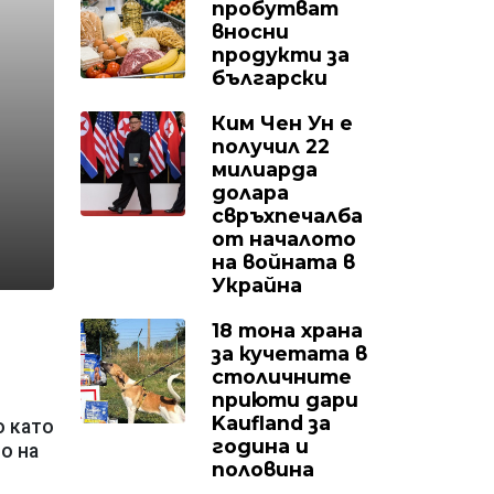
пробутват
вносни
продукти за
български
Ким Чен Ун е
получил 22
милиарда
долара
свръхпечалба
от началото
на войната в
Украйна
18 тона храна
за кучетата в
столичните
приюти дари
Kaufland за
о като
година и
о на
половина