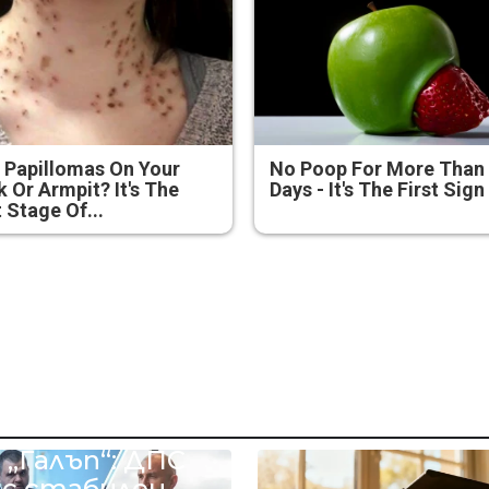
 Papillomas On Your
No Poop For More Than
 Or Armpit? It's The
Days - It's The First Sign
t Stage Of...
ово проучване
 „Галъп“: ДПС
ъс стабилен