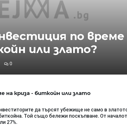
нвестиция по време
койн или злато?
0
 на криза - биткойн или злато
нвеститорите да търсят убежище не само в златот
 биткойна. Той също бележи поскъпване. От началот
ли 27%.