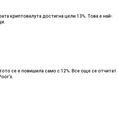
рата криптовалута достигна цели 13%. Това е най-
ци.
тото се е повишила само с 12%. Все още се отчитат
Poor’s.