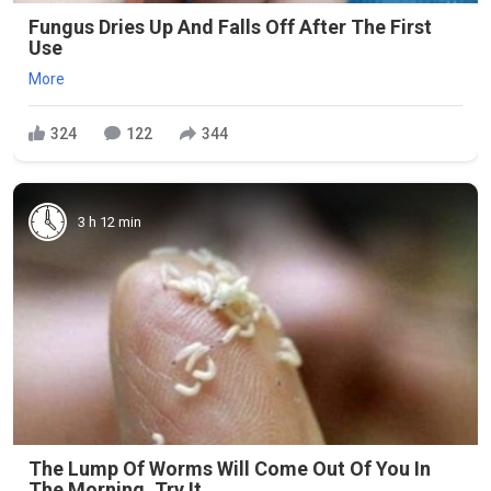
Fungus Dries Up And Falls Off After The First
Use
More
324
122
344
3 h 12 min
The Lump Of Worms Will Come Out Of You In
The Morning. Try It