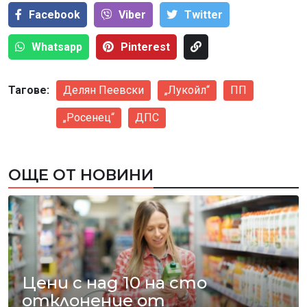
Facebook
Viber
Тwitter
Whatsapp
Pinterest
Тагове:
Делян Пеевски
„Лукойл“
ПП
„Росенец“
ДПС
ОЩЕ ОТ НОВИНИ
Цени с над 10 на сто
отклонение от