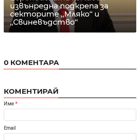
извънредна подкрепа за
секторите „Мляко“ и
„Свиневъдство“
0 КОМЕНТАРА
КОМЕНТИРАЙ
Име
*
Email