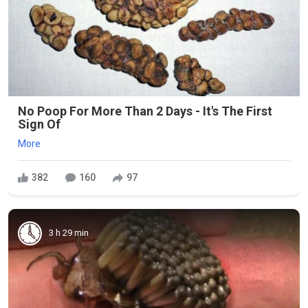
No Poop For More Than 2 Days - It's The First
Sign Of
More
382
160
97
3 h 29 min