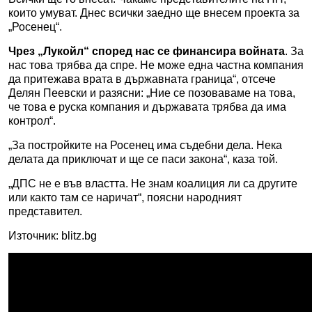
които умуват. Днес всички заедно ще внесем проекта за
„Росенец“.
Чрез „Лукойл“ според нас се финансира войната
. За
нас това трябва да спре. Не може една частна компания
да притежава врата в държавната граница“, отсече
Делян Пеевски и разясни: „Ние се позоваваме на това,
че това е руска компания и държавата трябва да има
контрол“.
„За постройките на Росенец има съдебни дела. Нека
делата да приключат и ще се паси закона“, каза той.
„ДПС не е във властта. Не знам коалиция ли са другите
или както там се наричат“, поясни народният
представител.
Източник: blitz.bg