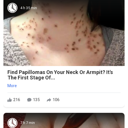
4 h 35 min
Find Papillomas On Your Neck Or Armpit? It's
The First Stage Of...
More
216
135
106
7 h 7 min