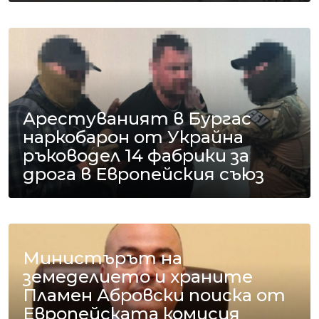
Арестуваният в Бургас
наркобарон от Украйна
ръководел 14 фабрики за
дрога в Европейския съюз
Министърът на
земеделието и храните
Пламен Абровски поиска от
Европейската комисия