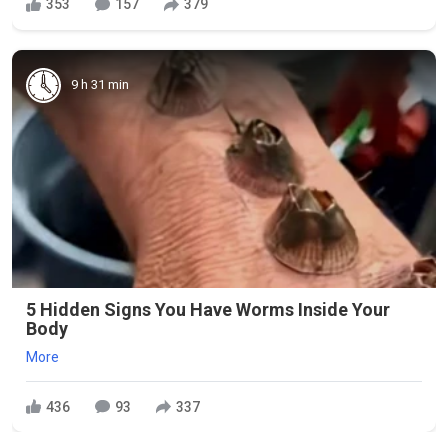
353
157
379
9 h 31 min
5 Hidden Signs You Have Worms Inside Your
Body
More
436
93
337