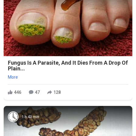
Fungus Is A Parasite, And It Dies From A Drop Of
Plain...
More
446
47
128
1 h 43 min