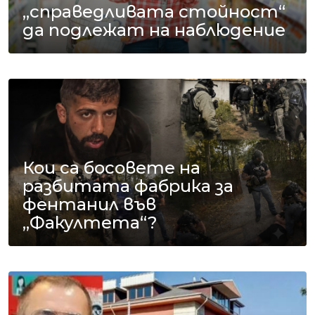
„справедливата стойност“
да подлежат на наблюдение
Кои са босовете на
разбитата фабрика за
фентанил във
„Факултета“?