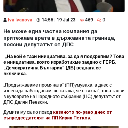
Iva Ivanova
14:56 | 19 Jul 23
469
0
Не може една частна компания да
притежава врата в държавната граница,
поясни депутатът от ДПС
„На кой е тази инициатива, за да я подкрепим? Това
е инициатива, която изработихме заедно с ГЕРБ,
„Демократична България“ (ДБ) веднага се
включиха.
„Продължаваме промяната“ (ПП)умуваха, а днес с
изненада наблюдавам, че казаха, че е тяхна“, това заяви
в кулоарите на Народното събрание (НС) депутатът от
ДПС Делян Пеевски.
казаното по-рано днес от
Думите му са по повод
съпредседателят на ПП Кирил Петков
.