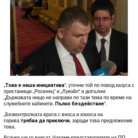
Това е наша инициатива
„
“, уточни той по повод казуса с
пристанище „Росенец“ и „Лукойл“ и допълни:
„Държавата нищо не направи по тази тема по време на
Пълно бездействие
служебните кабинети.
“.
„Безконтролната врата с вноса и износа на
трябва да приключи
горива
, заради това предложехме
това.
Всички ще го внесат. Чакаме представителите на ПП,