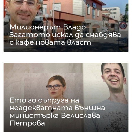
Милионерът Владо
Загатото искал да снабдява
с кафе новата власт
Ето го съпруга на
неадекватната външна
министърка Велислава
Петрова