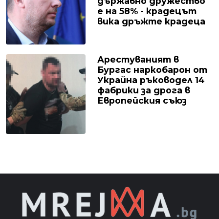
държавно дружество
е на 58% - крадецът
вика дръжте крадеца
Арестуваният в
Бургас наркобарон от
Украйна ръководел 14
фабрики за дрога в
Европейския съюз