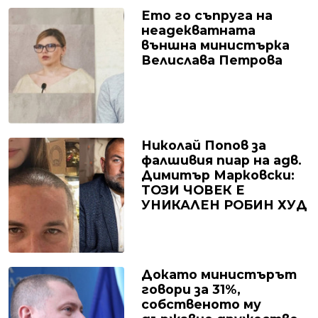
Ето го съпруга на
неадекватната
външна министърка
Велислава Петрова
Николай Попов за
фалшивия пиар на адв.
Димитър Марковски:
ТОЗИ ЧОВЕК Е
УНИКАЛЕН РОБИН ХУД
Докато министърът
говори за 31%,
собственото му