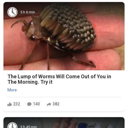
5 h 6 min
The Lump of Worms Will Come Out of You in
The Morning. Try it
More
232
140
382
3 h 45 min