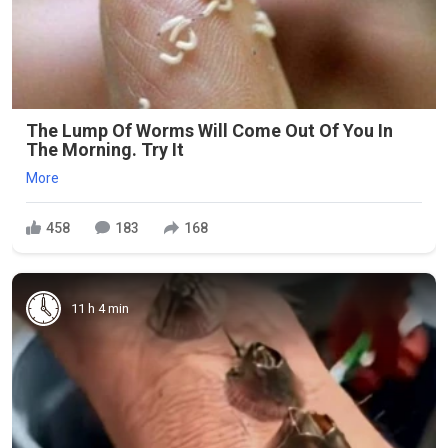
The Lump Of Worms Will Come Out Of You In
The Morning. Try It
More
458
183
168
11 h 4 min