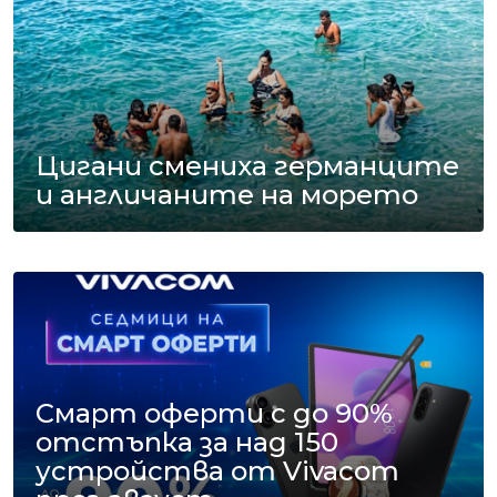
Цигани смениха германците
и англичаните на морето
Смарт оферти с до 90%
отстъпка за над 150
устройства от Vivacom