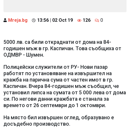
Mreja.bg
13:56 | 02 Oct 19
126
0
5000 лв. са били откраднати от дома на 84-
годишен мъж в гр. Каспичан. Това съобщиха от
ОДМВР - Шумен.
Полицейски служители от РУ- Нови пазар
работят по установяване на извършител на
кражба на парична сума от частен имот в гр.
Каспичан. Вчера 84-годишен мъж съобщил, че
установил липса на сумата от 5 000 лева от дома
си. По негови данни кражбата е станала за
времето от 26 септември до 1 октомври.
На място бил извършен оглед, образувано е
досъдебно производство.