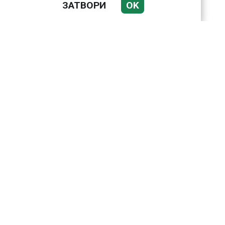
ЗАТВОРИ
OK
Подводни кадри от
Корфу разкриха
тревожна картина
Веригите пробутват
вносни продукти за
български
Bloomberg: Иран
направи неочаквана
крачка към Европа по