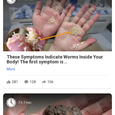
These Symptoms Indicate Worms Inside Your
Body! The first symptom is ..
More
281
128
106
7 h 7 min