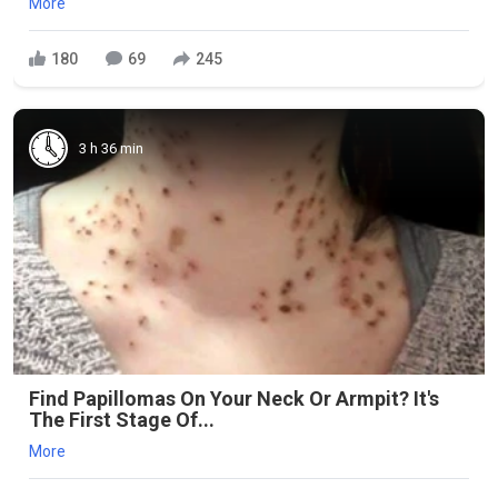
More
180
69
245
3 h 36 min
Find Papillomas On Your Neck Or Armpit? It's
The First Stage Of...
More