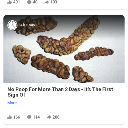
491
40
103
4 h 5 min
No Poop For More Than 2 Days - It's The First
Sign Of
More
166
114
286