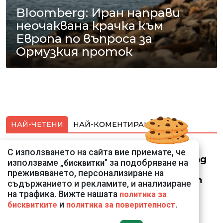
Bloomberg: Иран направи
неочаквана крачка към
Европа по въпроса за
Ормузкия проток
НАЙ-ЧЕТЕНИ
НАЙ-КОМЕНТИРАНИ
Смарт оферти с до
С използването на сайта вие приемате, че
90% отстъпка за над
използваме „
" за подобряване на
бисквитки
150 устройства от
преживяването, персонализиране на
Vivacom през август
съдържанието и рекламите, и анализиране
на трафика. Вижте нашата
политика за
и
.
бисквитките
политика за поверителност