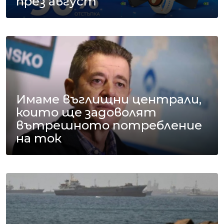
през август
Имаме въглищни централи,
които ще задоволят
вътрешното потребление
на ток