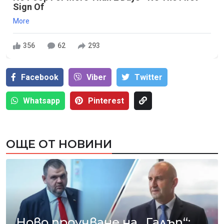
Sign Of
More
356
62
293
Facebook
Viber
Тwitter
Whatsapp
Pinterest
ОЩЕ ОТ НОВИНИ
Ново проучване на „Галъп“: