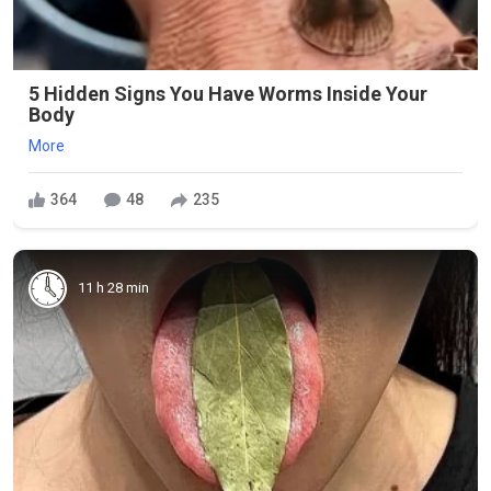
5 Hidden Signs You Have Worms Inside Your
Body
More
364
48
235
11 h 28 min