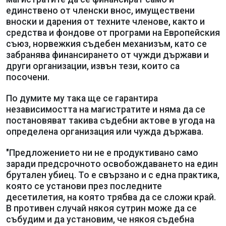
единствено от членски внос, имуществени
вноски и дарения от техните членове, както и
средства и фондове от програми на Европейския
съюз, норвежкия съдебен механизъм, като се
забранява финансирането от чужди държави и
други организации, извън тези, които са
посочени.
По думите му така ще се гарантира
независимостта на магистратите и няма да се
постановяват такива съдебни актове в угода на
определена организация или чужда държава.
"Предложението ни не е продуктивано само
заради предсрочното освобождаването на един
брутален убиец. То е свързано и с една практика,
която се установи през последните
десетилетия, на която трябва да се сложи край.
В противен случай някоя сутрин може да се
събудим и да установим, че някоя съдебна