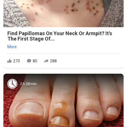
Find Papillomas On Your Neck Or Armpit? It's
The First Stage Of...
More
270
80
288
2 h 28 min