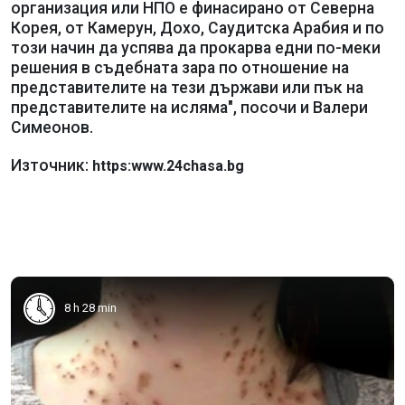
организация или НПО е финасирано от Северна
Корея, от Камерун, Дохо, Саудитска Арабия и по
този начин да успява да прокарва едни по-меки
решения в съдебната зара по отношение на
представителите на тези държави или пък на
представителите на исляма", посочи и Валери
Симеонов.
Източник:
https:www.24chasa.bg
8 h 28 min