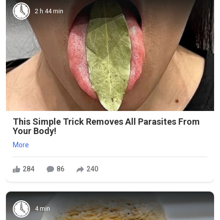
2 h 44 min
This Simple Trick Removes All Parasites From
Your Body!
More
284
86
240
4 min