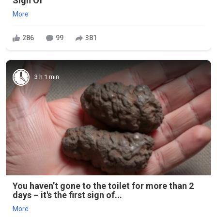
Sign Of
More
286
99
381
3 h 1 min
You haven’t gone to the toilet for more than 2
days – it's the first sign of...
More