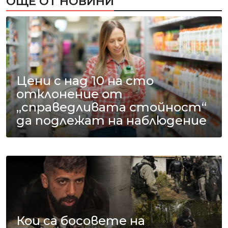
ОЩЕ ОТ НОВИНИ
Цени с над 10 на сто
отклонение от
„справедливата стойност“
да подлежат на наблюдение
Кои са босовете на