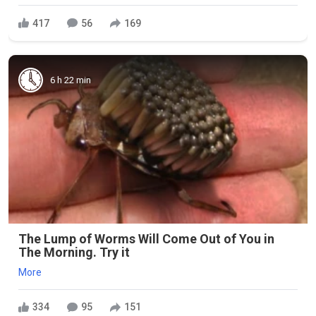
417
56
169
6 h 22 min
The Lump of Worms Will Come Out of You in
The Morning. Try it
More
334
95
151