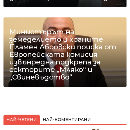
Министърът на
земеделието и храните
Пламен Абровски поиска от
Европейската комисия
извънредна подкрепа за
секторите „Мляко“ и
„Свиневъдство“
НАЙ-ЧЕТЕНИ
НАЙ-КОМЕНТИРАНИ