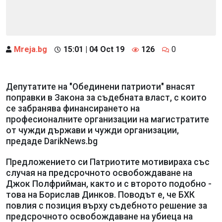
Mreja.bg
15:01 | 04 Oct 19
126
0
Депутатите на "Обединени патриоти" внасят
поправки в Закона за съдебната власт, с които
се забранява финансирането на
професионалните организации на магистратите
от чужди държави и чужди организации,
предаде DarikNews.bg
Предложението си Патриотите мотивираха със
случая на предсрочното освобождаване на
Джок Полфрийман, както и с второто подобно -
това на Борислав Динков. Поводът е, че БХК
повлия с позиция върху съдебното решение за
предсрочното освобождаване на убиеца на