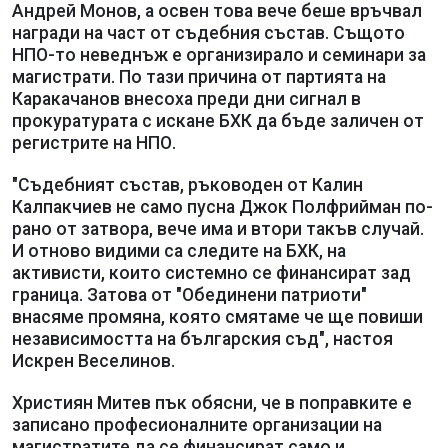
Андрей Монов, а освен това вече беше връчвал
награди на част от съдебния състав. Същото
НПО-то неведнъж е организирало и семинари за
магистрати. По тази причина от партията на
Каракачанов внесоха преди дни сигнал в
прокуратурата с искане БХК да бъде заличен от
регистрите на НПО.
"Съдебният състав, ръководен от Калин
Калпакчиев не само пусна Джок Полфрийман по-
рано от затвора, вече има и втори такъв случай.
И отново видими са следите на БХК, на
активисти, които системно се финансират зад
граница. Затова от "Обединени патриоти"
внасяме промяна, която смятаме че ще повиши
независимостта на българския съд", настоя
Искрен Веселинов.
Християн Митев пък обясни, че в поправките е
записано професионалните организации на
магистратите да се финансират само и