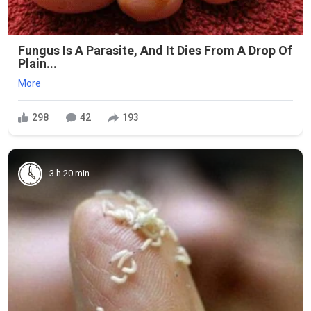
Fungus Is A Parasite, And It Dies From A Drop Of
Plain...
More
298
42
193
3 h 20 min