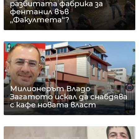
разбитата фабрика за
фентанил във
„Факултета“?
Милионерът Владо
Загатото искал да снабдява
с кафе новата власт