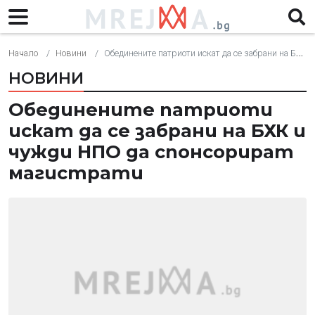
Начало
Новини
Обединените патриоти искат да се забрани на БХК и чужди НПО да спонсорират магистрати
НОВИНИ
Обединените патриоти
искат да се забрани на БХК и
чужди НПО да спонсорират
магистрати