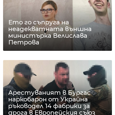
Ето го съпруга на
неадекватната външна
министърка Велислава
Петрова
Арестуваният в Бургас
наркобарон от Украйна
ръководел 14 фабрики за
дрога в Европейския съюз