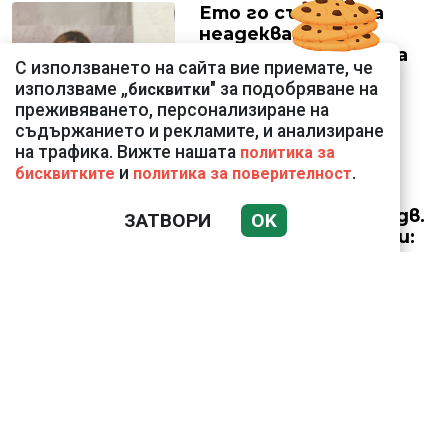
Ето го съпруга на
неадекватната
външна министърка
С използването на сайта вие приемате, че
Велислава Петрова
използваме „
" за подобряване на
бисквитки
преживяването, персонализиране на
съдържанието и рекламите, и анализиране
на трафика. Вижте нашата
политика за
и
.
бисквитките
политика за поверителност
Николай Попов за
фалшивия пиар на адв.
ЗАТВОРИ
OK
Димитър Марковски:
ТОЗИ ЧОВЕК Е
УНИКАЛЕН РОБИН ХУД
Докато министърът
говори за 31%,
собственото му
държавно дружество