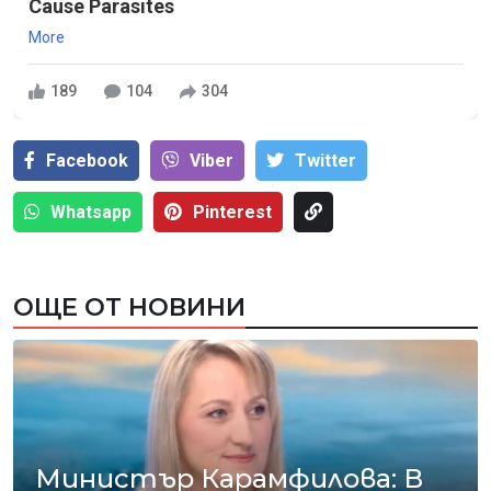
Cause Parasites
More
189
104
304
Facebook
Viber
Тwitter
Whatsapp
Pinterest
ОЩЕ ОТ НОВИНИ
Министър Карамфилова: В