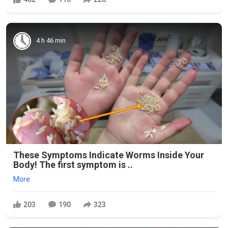
4 h 46 min
These Symptoms Indicate Worms Inside Your
Body! The first symptom is ..
More
203
190
323