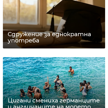
Сдружение за еднократна
употреба
Цигани смениха германците
и англичаните на морето