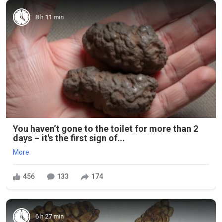
8 h 11 min
You haven’t gone to the toilet for more than 2
days – it's the first sign of...
More
456
133
174
6 h 27 min