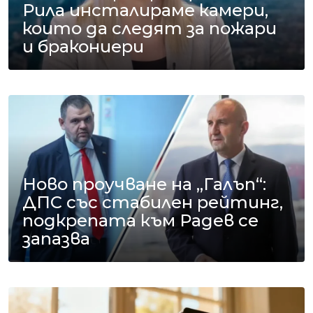
Рила инсталираме камери,
които да следят за пожари
и бракониери
Ново проучване на „Галъп“:
ДПС със стабилен рейтинг,
подкрепата към Радев се
запазва