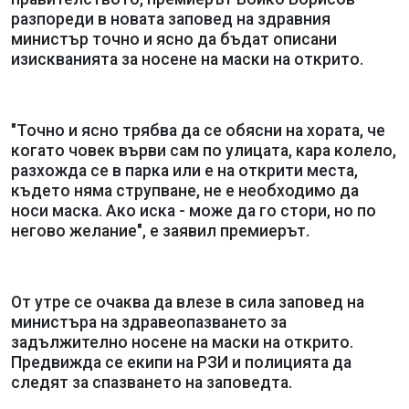
разпореди в новата заповед на здравния
министър точно и ясно да бъдат описани
изискванията за носене на маски на открито.
"Точно и ясно трябва да се обясни на хората, че
когато човек върви сам по улицата, кара колело,
разхожда се в парка или е на открити места,
където няма струпване, не е необходимо да
носи маска. Ако иска - може да го стори, но по
негово желание", e заявил премиерът.
От утре се очаква да влезе в сила заповед на
министъра на здравеопазването за
задължително носене на маски на открито.
Предвижда се екипи на РЗИ и полицията да
следят за спазването на заповедта.