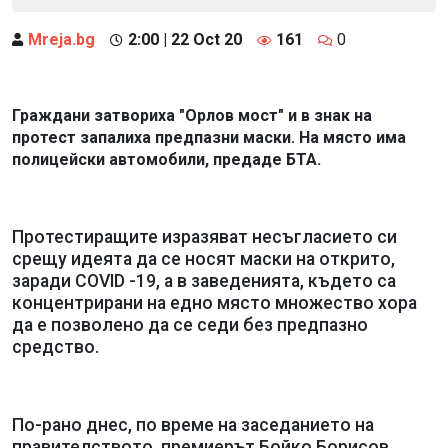
Mreja.bg
2:00 | 22 Oct 20
161
0
Граждани затвориха "Орлов мост" и в знак на
протест запалиха предпазни маски. На място има
полицейски автомобили, предаде БТА.
Протестиращите изразяват несъгласието си
срещу идеята да се носят маски на открито,
зарaди COVID -19, a в заведенията, където са
концентрирани на едно място множество хора
да е позволено да се седи без предпазно
средство.
По-рано днес, по време на заседанието на
правителството, премиерът Бойко Борисов