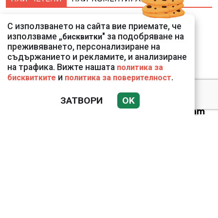
Подводни кадри от
С използването на сайта вие приемате, че
Корфу разкриха
използваме „
" за подобряване на
бисквитки
тревожна картина
преживяването, персонализиране на
съдържанието и рекламите, и анализиране
на трафика. Вижте нашата
политика за
и
.
бисквитките
политика за поверителност
ЗАТВОРИ
OK
Веригите пробутват
вносни продукти за
български
Ким Чен Ун е получил
22 милиарда долара