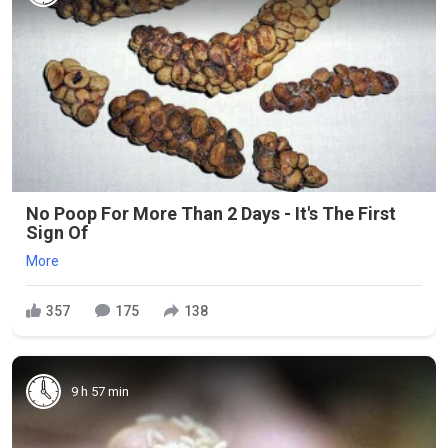
No Poop For More Than 2 Days - It's The First
Sign Of
More
357
175
138
9 h 57 min