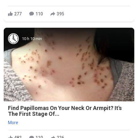
277
110
395
10 h 10 min
Find Papillomas On Your Neck Or Armpit? It's
The First Stage Of...
More
482
110
226