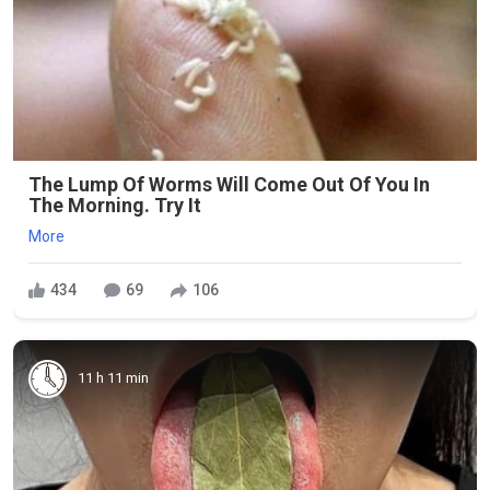
The Lump Of Worms Will Come Out Of You In
The Morning. Try It
More
434
69
106
11 h 11 min