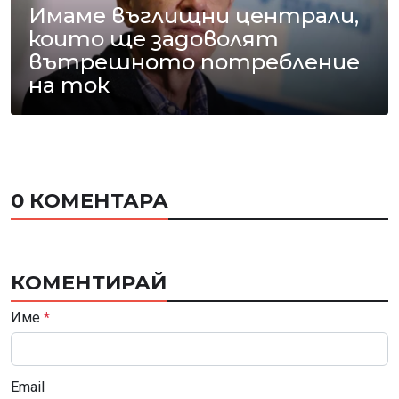
Имаме въглищни централи,
които ще задоволят
вътрешното потребление
на ток
0 КОМЕНТАРА
КОМЕНТИРАЙ
Име
*
Email