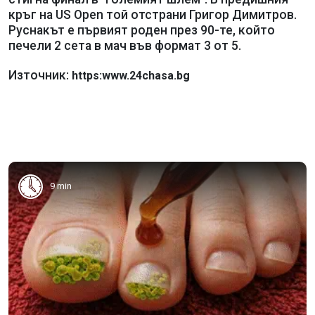
кръг на US Open той отстрани Григор Димитров.
Руснакът е първият роден през 90-те, който
печели 2 сета в мач във формат 3 от 5.
Източник:
https:www.24chasa.bg
9 min