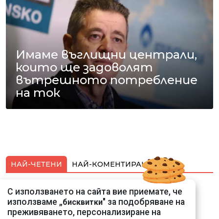
Имаме въглищни централи,
които ще задоволят
вътрешното потребление
на ток
НАЙ-ЧЕТЕНИ
НАЙ-КОМЕНТИРАНИ
Подводни кадри от
С използването на сайта вие приемате, че
Корфу разкриха
използваме „
" за подобряване на
бисквитки
тревожна картина
преживяването, персонализиране на