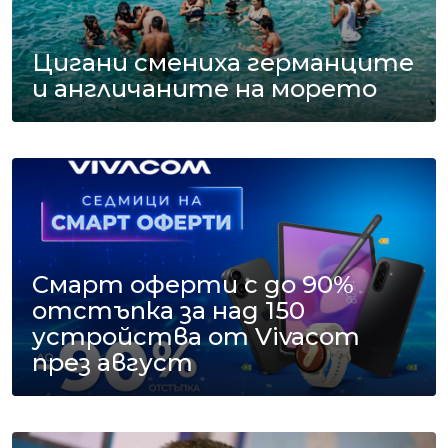
Цигани смениха германците
и англичаните на морето
Смарт оферти с до 90%
отстъпка за над 150
устройства от Vivacom
през август