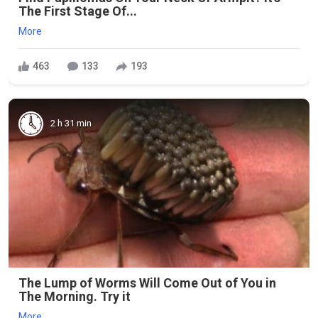
The First Stage Of...
More
463
133
193
2 h 31 min
The Lump of Worms Will Come Out of You in
The Morning. Try it
More