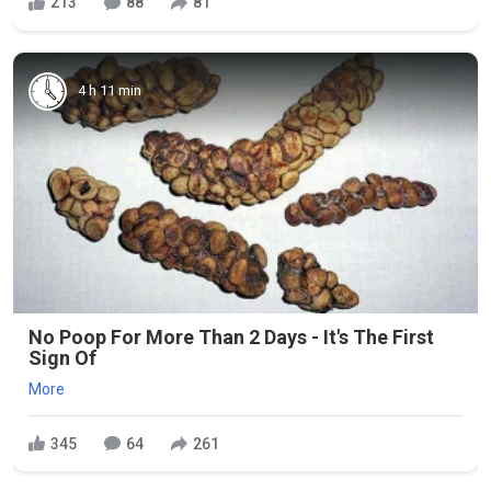
213
88
81
4 h 11 min
No Poop For More Than 2 Days - It's The First
Sign Of
More
345
64
261