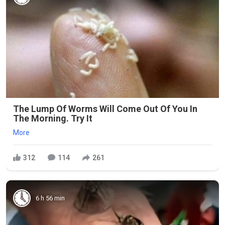
The Lump Of Worms Will Come Out Of You In
The Morning. Try It
More
312
114
261
6 h 56 min