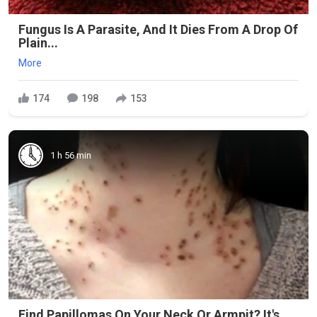
Fungus Is A Parasite, And It Dies From A Drop Of
Plain...
More
174
198
153
1 h 56 min
Find Papillomas On Your Neck Or Armpit? It's