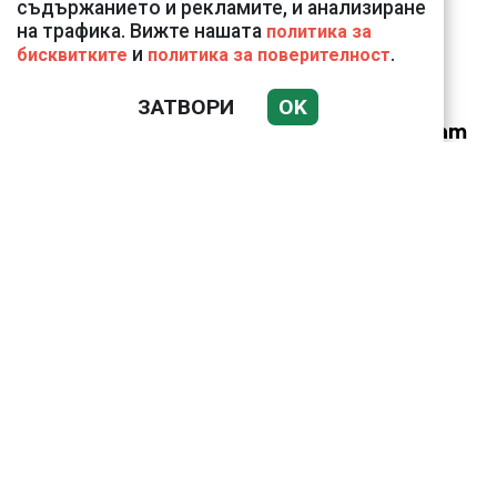
съдържанието и рекламите, и анализиране
на трафика. Вижте нашата
политика за
и
.
бисквитките
политика за поверителност
ЗАТВОРИ
OK
Веригите пробутват
вносни продукти за
български
Учените призовават за
намаляване на
населението на
Земята до четири
милиарда души