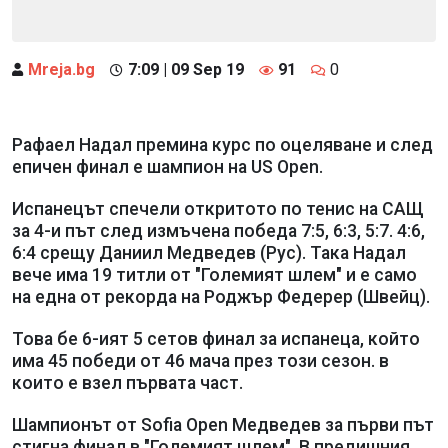
Mreja.bg
7:09 | 09 Sep 19
91
0
Рафаел Надал премина курс по оцеляване и след
епичен финал е шампион на US Open.
Испанецът спечели откритото по тенис на САЩ
за 4-и път след измъчена победа 7:5, 6:3, 5:7. 4:6,
6:4 срещу Даниил Медведев (Рус). Така Надал
вече има 19 титли от "Големият шлем" и е само
на една от рекорда на Роджър Федерер (Швейц).
Това бе 6-ият 5 сетов финал за испанеца, който
има 45 победи от 46 мача през този сезон. в
които е взел първата част.
Шампионът от Sofia Open Медведев за първи път
стигна финал в "Големият шлем". В предишния