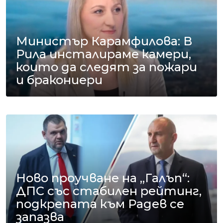
Министър Карамфилова: В
Рила инсталираме камери,
които да следят за пожари
и бракониери
Ново проучване на „Галъп“:
ДПС със стабилен рейтинг,
подкрепата към Радев се
запазва