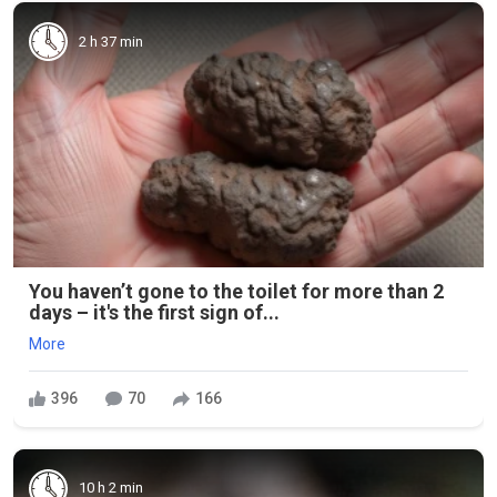
2 h 37 min
You haven’t gone to the toilet for more than 2
days – it's the first sign of...
More
396
70
166
10 h 2 min