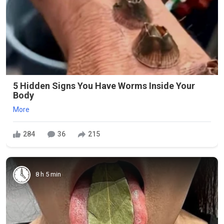
5 Hidden Signs You Have Worms Inside Your
Body
More
284
36
215
8 h 5 min