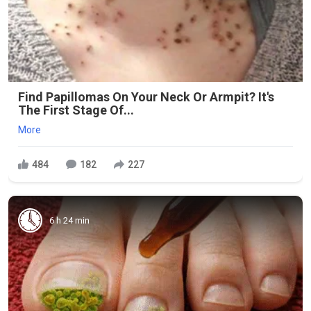
Find Papillomas On Your Neck Or Armpit? It's
The First Stage Of...
More
484
182
227
6 h 24 min