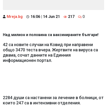
Mreja.bg
16:06 | 14 Jun 21
217
0
Над милион и половина са ваксинираните българи!
42 са новите случаи на Ковид при направени
общо 3470 теста вчера. Жертвите на вируса са
двама, сочат данните на Единния
информационен портал.
2284 души са настанени за лечение в болници, от
които 247 са в интензивни отделения.