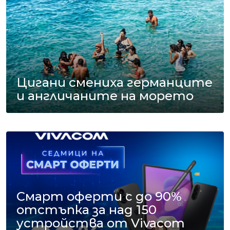
Цигани смениха германците
и англичаните на морето
Смарт оферти с до 90%
отстъпка за над 150
устройства от Vivacom