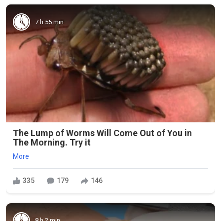
7 h 55 min
The Lump of Worms Will Come Out of You in
The Morning. Try it
More
335
179
146
8 h 2 min