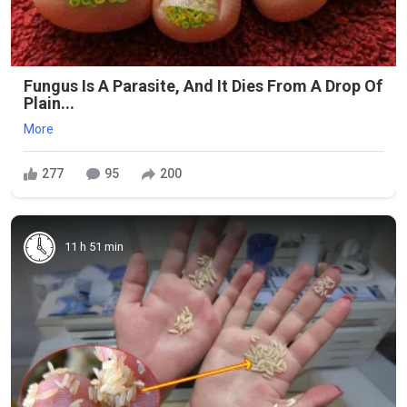
Fungus Is A Parasite, And It Dies From A Drop Of
Plain...
More
277
95
200
11 h 51 min