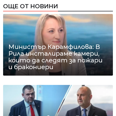
ОЩЕ ОТ НОВИНИ
Министър Карамфилова: В
Рила инсталираме камери,
които да следят за пожари
и бракониери