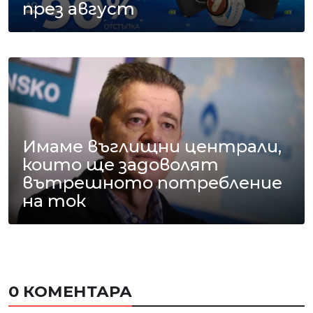
през август
Имаме въглищни централи,
които ще задоволят
вътрешното потребление
на ток
0 КОМЕНТАРА