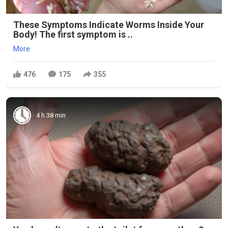
These Symptoms Indicate Worms Inside Your
Body! The first symptom is ..
More
476
175
355
4 h 38 min