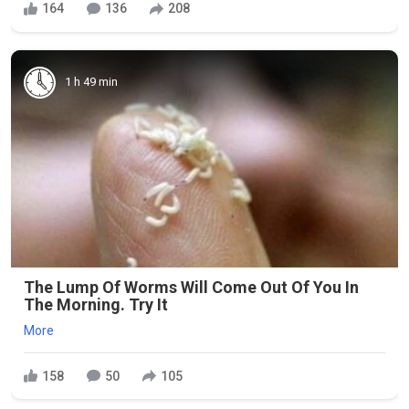
164
136
208
1 h 49 min
The Lump Of Worms Will Come Out Of You In
The Morning. Try It
More
158
50
105