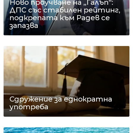
Ново проучване на „Галъп“:
ДПС със стабилен рейтинг,
подкрепата към Радев се
запазва
Сдружение за еднократна
употреба