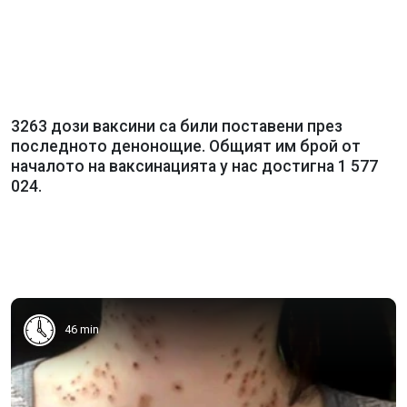
3263 дози ваксини са били поставени през
последното денонощие. Общият им брой от
началото на ваксинацията у нас достигна 1 577
024.
46 min