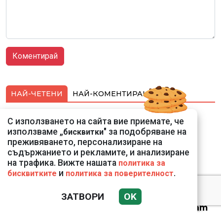
НАЙ-ЧЕТЕНИ
НАЙ-КОМЕНТИРАНИ
Подводни кадри от
С използването на сайта вие приемате, че
Корфу разкриха
използваме „
" за подобряване на
бисквитки
тревожна картина
преживяването, персонализиране на
съдържанието и рекламите, и анализиране
на трафика. Вижте нашата
политика за
и
.
бисквитките
политика за поверителност
ЗАТВОРИ
OK
Веригите пробутват
вносни продукти за