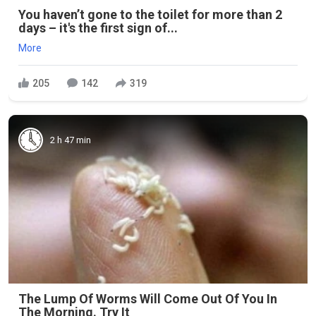
You haven’t gone to the toilet for more than 2
days – it's the first sign of...
More
205
142
319
2 h 47 min
The Lump Of Worms Will Come Out Of You In
The Morning. Try It