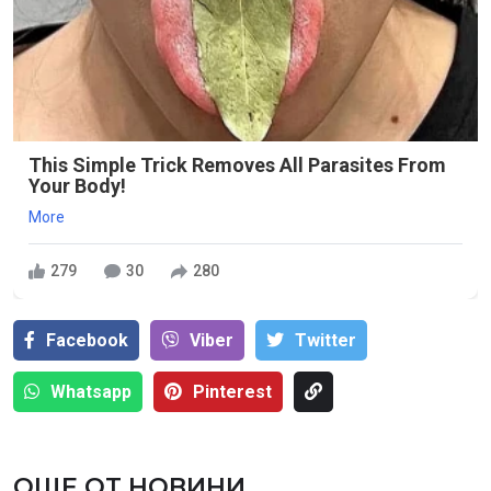
This Simple Trick Removes All Parasites From
Your Body!
More
279
30
280
Facebook
Viber
Тwitter
Whatsapp
Pinterest
ОЩЕ ОТ НОВИНИ