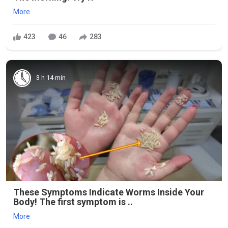
More
423
46
283
3 h 14 min
These Symptoms Indicate Worms Inside Your
Body! The first symptom is ..
More