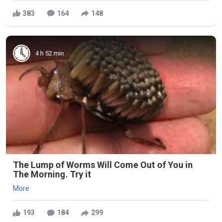
383
164
148
4 h 52 min
The Lump of Worms Will Come Out of You in
The Morning. Try it
More
193
184
299