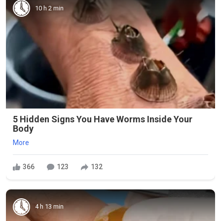
10 h 2 min
5 Hidden Signs You Have Worms Inside Your
Body
More
366
123
132
4 h 13 min