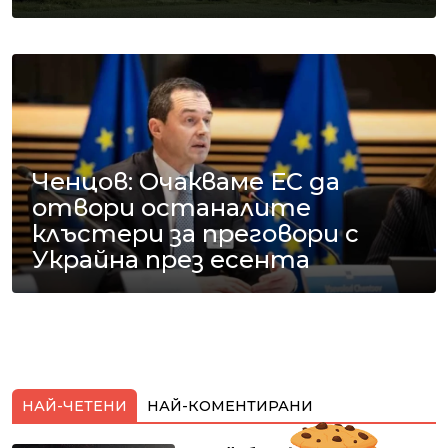
Ченцов: Очакваме ЕС да
отвори останалите
клъстери за преговори с
Украйна през есента
НАЙ-ЧЕТЕНИ
НАЙ-КОМЕНТИРАНИ