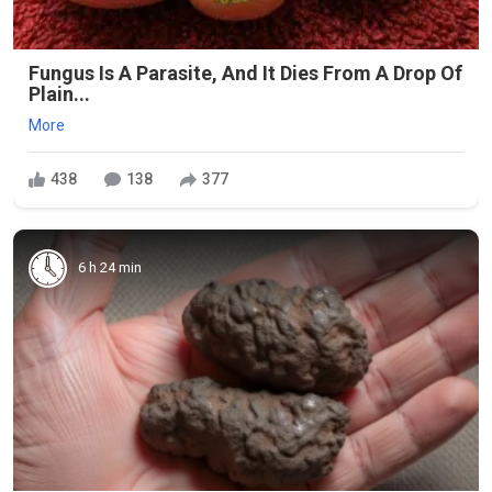
Fungus Is A Parasite, And It Dies From A Drop Of
Plain...
More
438
138
377
6 h 24 min