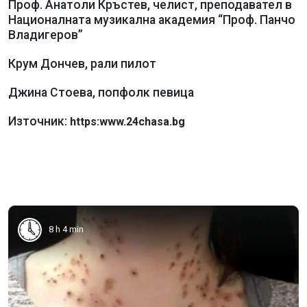
Проф. Анатоли Кръстев, челист, преподавател в
Националната музикална академия “Проф. Панчо
Владигеров”
Крум Дончев, рали пилот
Джина Стоева, попфолк певица
Източник:
https:www.24chasa.bg
8 h 4 min