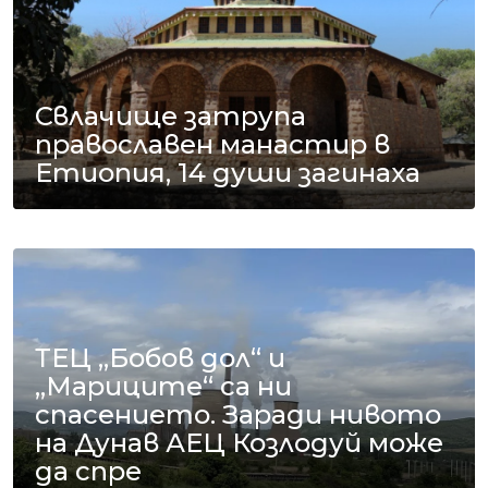
Свлачище затрупа
православен манастир в
Етиопия, 14 души загинаха
ТЕЦ „Бобов дол“ и
„Мариците“ са ни
спасението. Заради нивото
на Дунав АЕЦ Козлодуй може
да спре