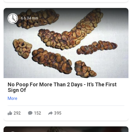
6 h 34 min
No Poop For More Than 2 Days - It's The First
Sign Of
More
292
152
395