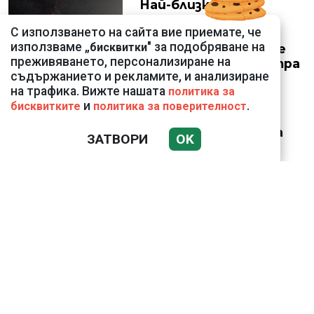
Най-близкото
прелитане в
С използването на сайта вие приемате, че
историята:
използваме „
" за подобряване на
бисквитки
Космически кораб се
преживяването, персонализиране на
доближи на 400 метра
съдържанието и рекламите, и анализиране
до астероид
на трафика. Вижте нашата
политика за
и
.
бисквитките
политика за поверителност
Датската принцеса
ЗАТВОРИ
OK
Изабела влезе в
казармата
Иво Ториното и Вальо
Бореца ли
организираха първото
криптоубийство в