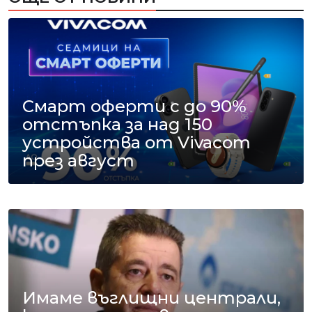
Смарт оферти с до 90%
отстъпка за над 150
устройства от Vivacom
през август
Имаме въглищни централи,