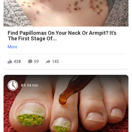
Find Papillomas On Your Neck Or Armpit? It's
The First Stage Of...
More
438
59
145
8 h 54 min