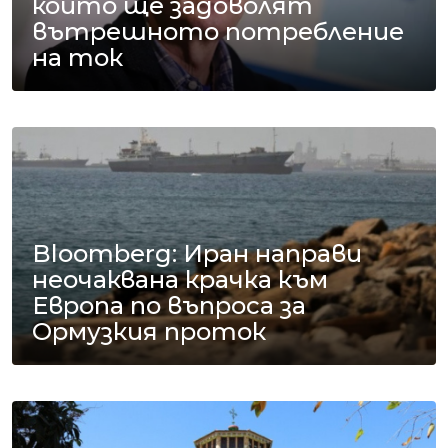
които ще задоволят
вътрешното потребление
на ток
Bloomberg: Иран направи
неочаквана крачка към
Европа по въпроса за
Ормузкия проток