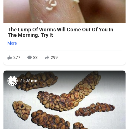
The Lump Of Worms Will Come Out Of You In
The Morning. Try It
More
277
83
299
3 h 38 min