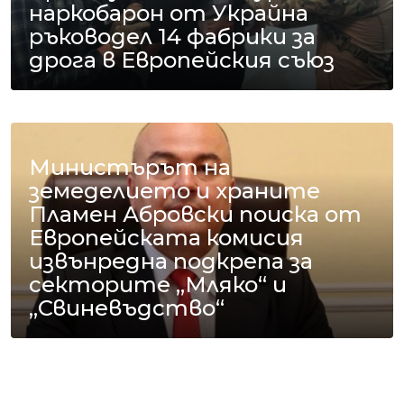
наркобарон от Украйна
ръководел 14 фабрики за
дрога в Европейския съюз
Министърът на
земеделието и храните
Пламен Абровски поиска от
Европейската комисия
извънредна подкрепа за
секторите „Мляко“ и
„Свиневъдство“