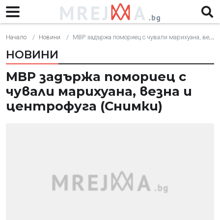
Начало
Новини
МВР задържа помориец с чували марихуана, везна и центрофуга (Снимки)
НОВИНИ
МВР задържа помориец с
чували марихуана, везна и
центрофуга (Снимки)