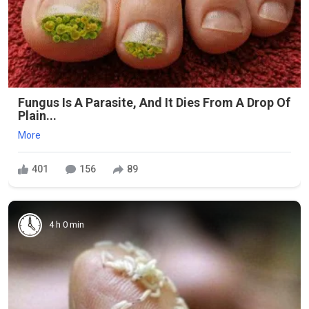
Fungus Is A Parasite, And It Dies From A Drop Of
Plain...
More
401
156
89
4 h 0 min