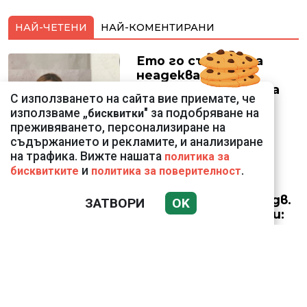
НАЙ-ЧЕТЕНИ
НАЙ-КОМЕНТИРАНИ
Ето го съпруга на
неадекватната
външна министърка
С използването на сайта вие приемате, че
Велислава Петрова
използваме „
" за подобряване на
бисквитки
преживяването, персонализиране на
съдържанието и рекламите, и анализиране
на трафика. Вижте нашата
политика за
и
.
бисквитките
политика за поверителност
Николай Попов за
фалшивия пиар на адв.
ЗАТВОРИ
OK
Димитър Марковски:
ТОЗИ ЧОВЕК Е
УНИКАЛЕН РОБИН ХУД