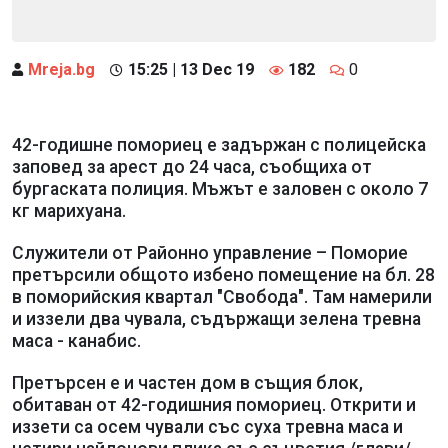
Mreja.bg
15:25 | 13 Dec 19
182
0
42-годишне помориец е задържан с полицейска
заповед за арест до 24 часа, съобщиха от
бургаската полиция. Мъжът е заловен с около 7
кг марихуана.
Служители от Районно управление – Поморие
претърсили общото избено помещение на бл. 28
в поморийския квартал "Свобода". Там намерили
и иззели два чувала, съдържащи зелена тревна
маса - канабис.
Претърсен е и частен дом в същия блок,
обитаван от 42-годишния помориец. Открити и
иззети са осем чували със суха тревна маса и