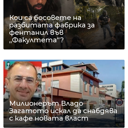
Кои са босовете на
разбитата фабрика за
фентанил във
„Факултета“?
Милионерът Владо
Загатото искал да снабдява
с кафе новата власт