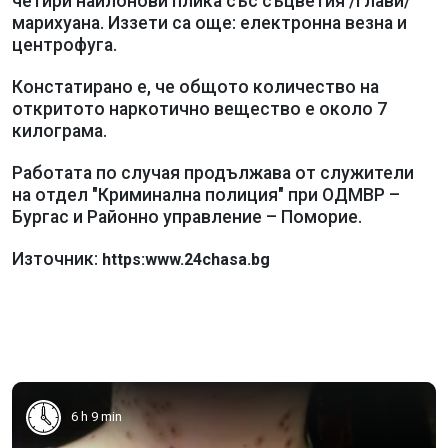
четири найлонови плика със съцветия /глави/
марихуана. Иззети са още: електронна везна и
центрофуга.
Констатирано е, че общото количество на
откритото наркотично вещество е около 7
килограма.
Работата по случая продължава от служители
на отдел "Криминална полиция" при ОДМВР –
Бургас и Районно управление – Поморие.
Източник:
https:www.24chasa.bg
6 h 9 min