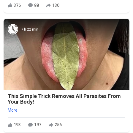
376
88
130
7 h 22 min
This Simple Trick Removes All Parasites From
Your Body!
More
193
197
256