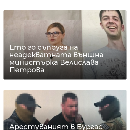
Ето го съпруга на
неадекватната външна
министърка Велислава
Петрова
Арестуваният в Бургас