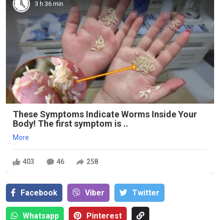
3 h 36 min
These Symptoms Indicate Worms Inside Your
Body! The first symptom is ..
More
403
46
258
Facebook
Viber
Тwitter
Whatsapp
Pinterest