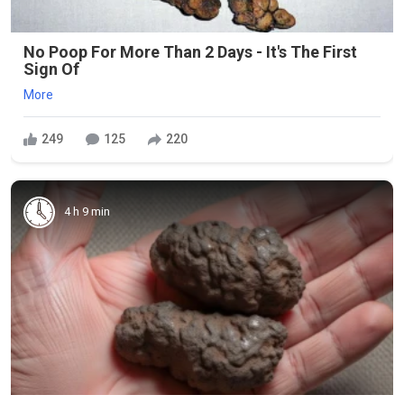
No Poop For More Than 2 Days - It's The First
Sign Of
More
249
125
220
4 h 9 min