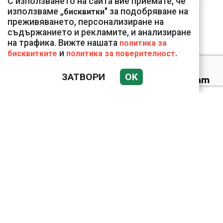
С използването на сайта вие приемате, че
тревожна картина
използваме „
" за подобряване на
бисквитки
преживяването, персонализиране на
съдържанието и рекламите, и анализиране
на трафика. Вижте нашата
политика за
и
.
бисквитките
политика за поверителност
ЗАТВОРИ
OK
Веригите пробутват
вносни продукти за
български
Ким Чен Ун е получил
22 милиарда долара
свръхпечалба от
началото на войната в
Украйна