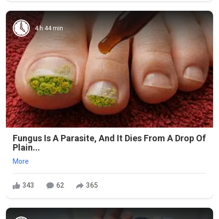
4 h 44 min
Fungus Is A Parasite, And It Dies From A Drop Of
Plain...
More
343
62
365