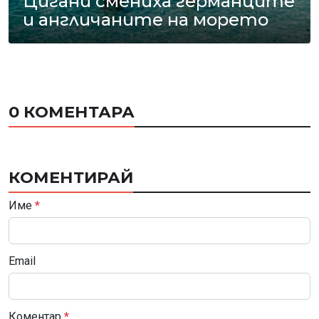
Цигани смениха германците
и англичаните на морето
0 КОМЕНТАРА
КОМЕНТИРАЙ
Име
*
Email
Коментар
*