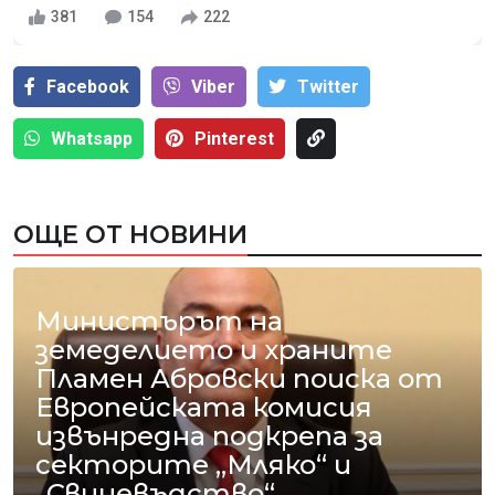
381
154
222
Facebook
Viber
Тwitter
Whatsapp
Pinterest
ОЩЕ ОТ НОВИНИ
Министърът на
земеделието и храните
Пламен Абровски поиска от
Европейската комисия
извънредна подкрепа за
секторите „Мляко“ и
„Свиневъдство“