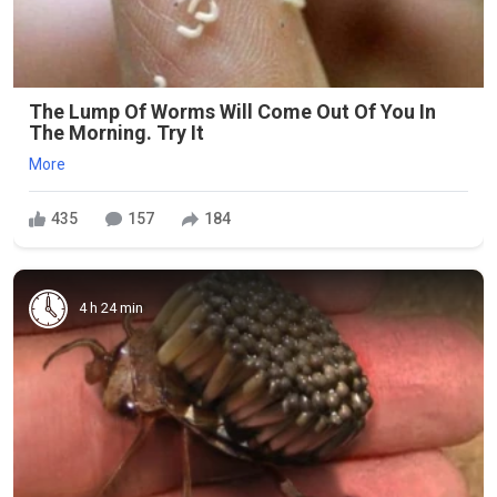
The Lump Of Worms Will Come Out Of You In
The Morning. Try It
More
435
157
184
4 h 24 min