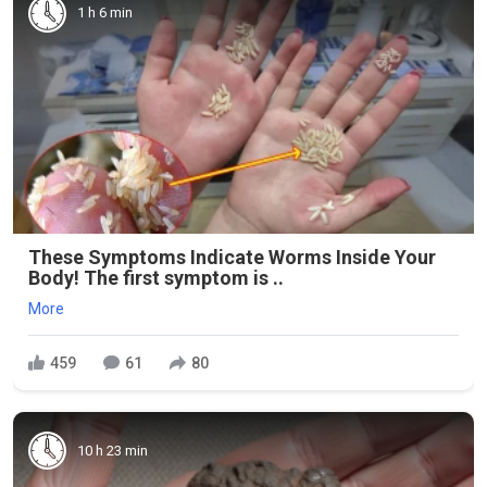
1 h 6 min
These Symptoms Indicate Worms Inside Your
Body! The first symptom is ..
More
459
61
80
10 h 23 min