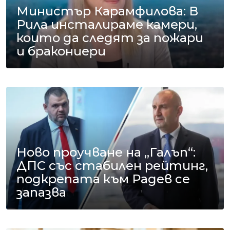
Министър Карамфилова: В
Рила инсталираме камери,
които да следят за пожари
и бракониери
Ново проучване на „Галъп“:
ДПС със стабилен рейтинг,
подкрепата към Радев се
запазва