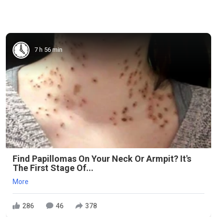
7 h 56 min
Find Papillomas On Your Neck Or Armpit? It's
The First Stage Of...
More
286
46
378