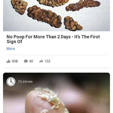
No Poop For More Than 2 Days - It's The First
Sign Of
More
408
40
153
7 h 24 min