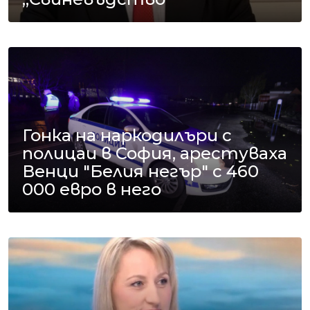
Гонка на наркодилъри с
полицаи в София, арестуваха
Венци "Белия негър" с 460
000 евро в него