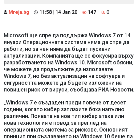
Mreja.bg
11:58 | 14 Jan 20
147
0
Microsoft ще спре да поддържа Windows 7 от 14
януари Операционната система няма да спре да
работи, но за нея няма да бъдат пускани
актуализации. Компанията ще се фокусира върху
разработването на Windows 10. Microsoft обясни,
че можете да продължите да използвате
Windows 7, но без актуализации на софтуера и
сигурността можете да бъдете изложени на
повишен риск от вируси, съобщава РИА Новости.
„Windows 7 е създаден преди повече от десет
години, когато кибер заплахите бяха напълно
различни. Появата на нов тип кибер атака или
нова технология е повод за преглед на
операционната система за рискове. Основният
принцип при създаването на Windows 10 беше да