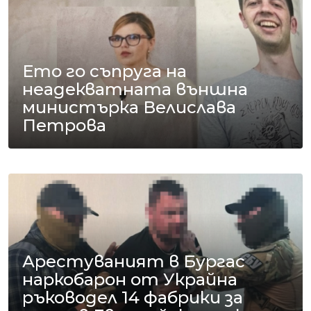
Ето го съпруга на
неадекватната външна
министърка Велислава
Петрова
Арестуваният в Бургас
наркобарон от Украйна
ръководел 14 фабрики за