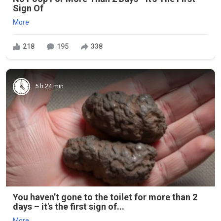
Sign Of
More
218
195
338
5 h 24 min
You haven’t gone to the toilet for more than 2
days – it's the first sign of...
More