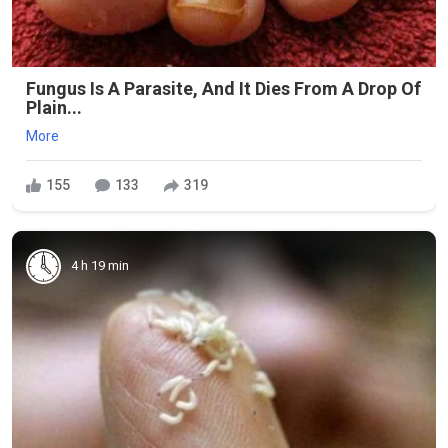
Fungus Is A Parasite, And It Dies From A Drop Of
Plain...
More
155
133
319
4 h 19 min