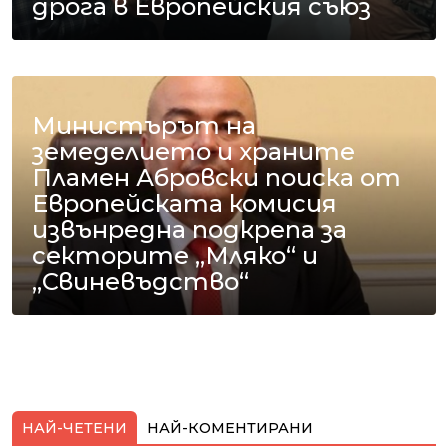
дрога в Европейския съюз
Министърът на
земеделието и храните
Пламен Абровски поиска от
Европейската комисия
извънредна подкрепа за
секторите „Мляко“ и
„Свиневъдство“
НАЙ-ЧЕТЕНИ
НАЙ-КОМЕНТИРАНИ