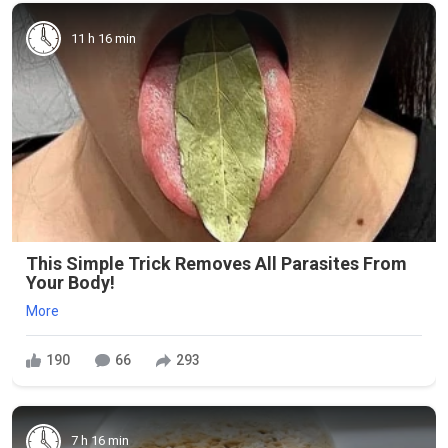
11 h 16 min
This Simple Trick Removes All Parasites From
Your Body!
More
190
66
293
7 h 16 min