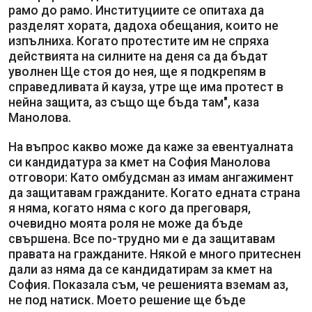
рамо до рамо. Институциите се опитаха да
разделят хората, дадоха обещания, които не
изпълниха. Когато протестите им не спряха
действията на силните на деня са да бъдат
уволнен Ще стоя до нея, ще я подкрепям в
справедливата й кауза, утре ще има протест в
нейна защита, аз също ще бъда там", каза
Манолова.
На въпрос какво може да каже за евентуалната
си кандидатура за кмет на София Манолова
отговори: Като омбудсман аз имам ангажимент
да защитавам гражданите. Когато едната страна
я няма, когато няма с кого да преговаря,
очевидно моята роля не може да бъде
свършена. Все по-трудно ми е да защитавам
правата на гражданите. Някой е много притеснен
дали аз няма да се кандидатирам за кмет на
София. Показала съм, че решенията вземам аз,
не под натиск. Моето решение ще бъде