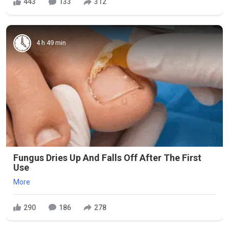
443
133
312
4 h 49 min
Fungus Dries Up And Falls Off After The First
Use
More
290
186
278