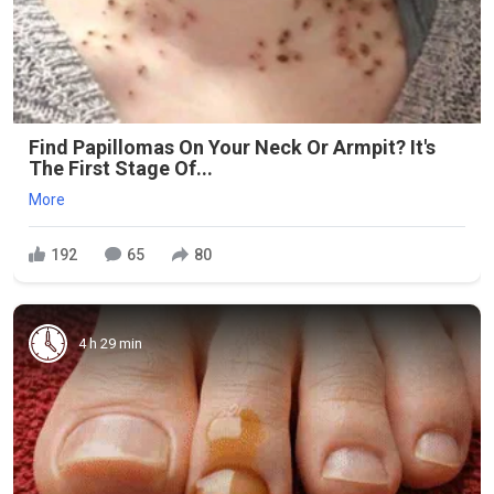
Find Papillomas On Your Neck Or Armpit? It's
The First Stage Of...
More
192
65
80
4 h 29 min