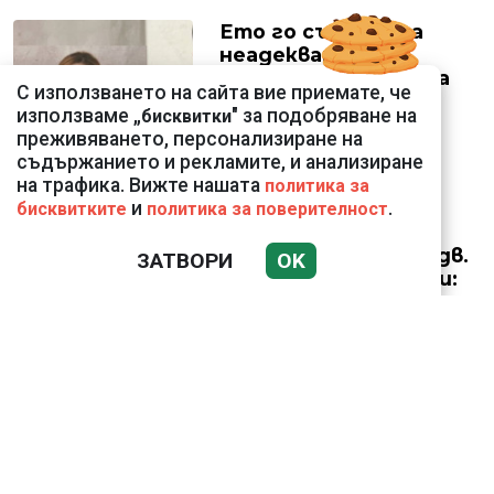
Ето го съпруга на
неадекватната
външна министърка
С използването на сайта вие приемате, че
Велислава Петрова
използваме „
" за подобряване на
бисквитки
преживяването, персонализиране на
съдържанието и рекламите, и анализиране
на трафика. Вижте нашата
политика за
и
.
бисквитките
политика за поверителност
Николай Попов за
фалшивия пиар на адв.
ЗАТВОРИ
OK
Димитър Марковски:
ТОЗИ ЧОВЕК Е
УНИКАЛЕН РОБИН ХУД
Докато министърът
говори за 31%,
собственото му