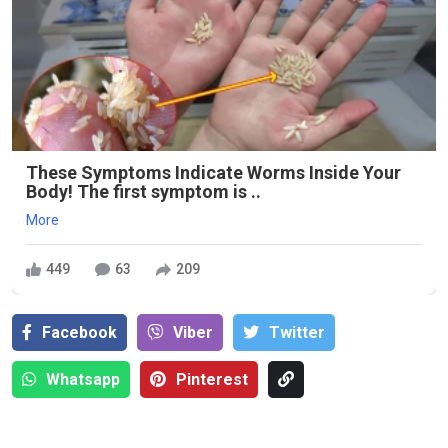
These Symptoms Indicate Worms Inside Your
Body! The first symptom is ..
More
449
63
209
Facebook
Viber
Тwitter
Whatsapp
Pinterest