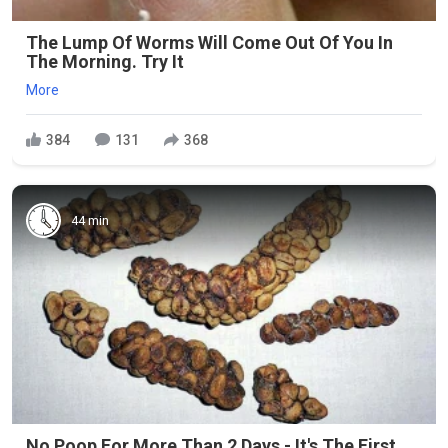
The Lump Of Worms Will Come Out Of You In
The Morning. Try It
More
384
131
368
44 min
No Poop For More Than 2 Days - It's The First