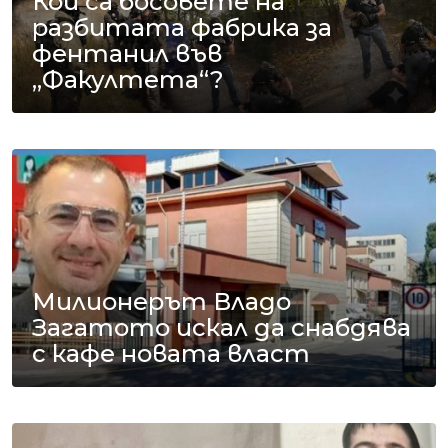
Кои са босовете на
разбитата фабрика за
фентанил във
„Факултета“?
Милионерът Владо
Загатото искал да снабдява
с кафе новата власт