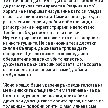
Те е трябвало да отидат да обяснят проблема и
да регистрират тези прасета в "задния двор".
Хората не извършват нарушение като си гледат
прасета за лични нужди. Самият опит да бъдат
разделени на едри и дребни собственици, на
регистрирани и нерегистрирани е непочтено.
Трябва да бъдат обезщетени всички.
Нерегистрирането на прасетата е отговорност
на институциите. Не са виновни тези десетки
хиляди българи, държавата трябва да ги
подкрепи. Ще настоявам за справедливо
обезщетение за всяко убито животно,
държавата да си свърши работата. Сега хората
са оставени да се оправят сами", добави
омбудсманът.
"Ясно е защо беше ударена ръководителката на
медицинските специалисти Мая Илиева - за да
бъдат предупредени всички, които биха
дръзнали да защитават своите права, не мога да
толерирам подобни опити. С Мая Илиева сме