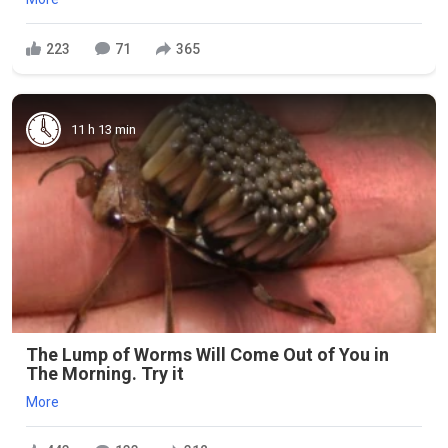
223
71
365
11 h 13 min
The Lump of Worms Will Come Out of You in
The Morning. Try it
More