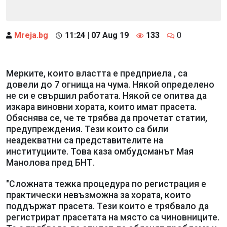
Mreja.bg
11:24 | 07 Aug 19
133
0
Мерките, които властта е предприела , са
довели до 7 огнища на чума. Някой определено
не си е свършил работата. Някой се опитва да
изкара виновни хората, които имат прасета.
Обяснява се, че те трябва да прочетат статии,
предупреждения. Тези които са били
неадекватни са представителите на
институциите. Това каза омбудсманът Мая
Манолова пред БНТ.
"Сложната тежка процедура по регистрация е
практически невъзможна за хората, които
поддържат прасета. Тези които е трябвало да
регистрират прасетата на място са чиновниците.