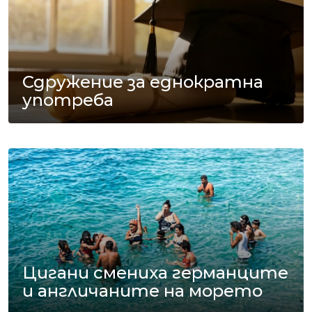
Сдружение за еднократна
употреба
Цигани смениха германците
и англичаните на морето