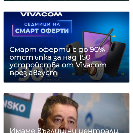
Смарт оферти с до 90%
отстъпка за над 150
устройства от Vivacom
през август
Имаме въглищни централи,