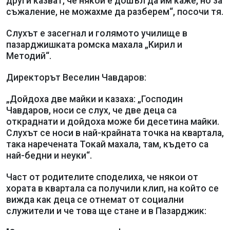
други казват, че някой е дошъл да им каже, но за
съжаление, не можахме да разберем“, посочи тя.
Слухът е засегнал и голямото училище в
пазарджишката ромска махала „Кирил и
Методий“.
Директорът Веселин Чавдаров:
„Дойдоха две майки и казаха: „Господин
Чавдаров, носи се слух, че две деца са
откраднати и дойдоха може би десетина майки.
Слухът се носи в най-крайната точка на квартала,
така наречената Токай махала, там, където са
най-бедни и неуки“.
Част от родителите споделиха, че някои от
хората в квартала са получили клип, на който се
вижда как деца се отнемат от социални
служители и че това ще стане и в Пазарджик: