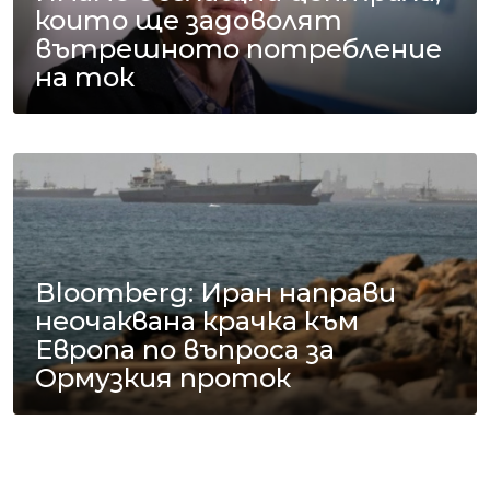
които ще задоволят
вътрешното потребление
на ток
Bloomberg: Иран направи
неочаквана крачка към
Европа по въпроса за
Ормузкия проток