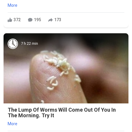
More
372
195
173
7 h 22 min
The Lump Of Worms Will Come Out Of You In
The Morning. Try It
More