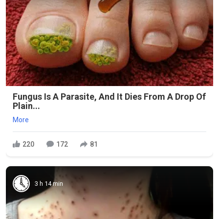
Fungus Is A Parasite, And It Dies From A Drop Of
Plain...
More
220
172
81
3 h 14 min