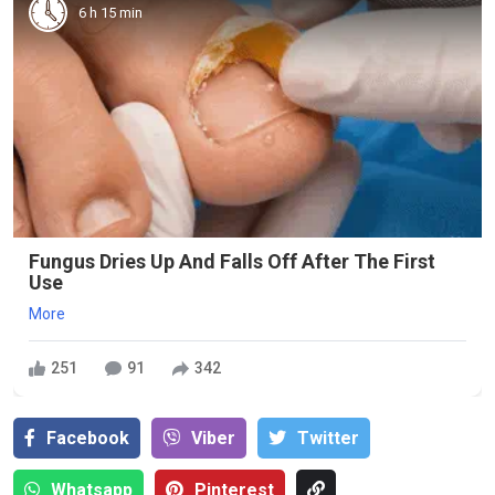
6 h 15 min
Fungus Dries Up And Falls Off After The First
Use
More
251
91
342
Facebook
Viber
Тwitter
Whatsapp
Pinterest