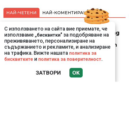
НАЙ-ЧЕТЕНИ
НАЙ-КОМЕНТИРАНИ
Смарт оферти с до
С използването на сайта вие приемате, че
90% отстъпка за над
използваме „
" за подобряване на
бисквитки
150 устройства от
преживяването, персонализиране на
Vivacom през август
съдържанието и рекламите, и анализиране
на трафика. Вижте нашата
политика за
и
.
бисквитките
политика за поверителност
ЗАТВОРИ
OK
Подводни кадри от
Корфу разкриха
тревожна картина