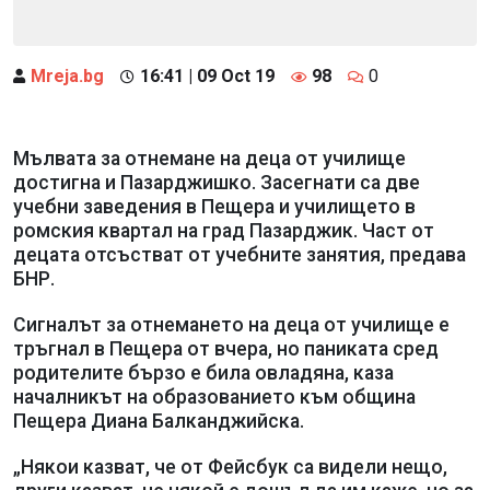
Mreja.bg
16:41 | 09 Oct 19
98
0
Мълвата за отнемане на деца от училище
достигна и Пазарджишко. Засегнати са две
учебни заведения в Пещера и училището в
ромския квартал на град Пазарджик. Част от
децата отсъстват от учебните занятия, предава
БНР.
Сигналът за отнемането на деца от училище е
тръгнал в Пещера от вчера, но паниката сред
родителите бързо е била овладяна, каза
началникът на образованието към община
Пещера Диана Балканджийска.
„Някои казват, че от Фейсбук са видели нещо,