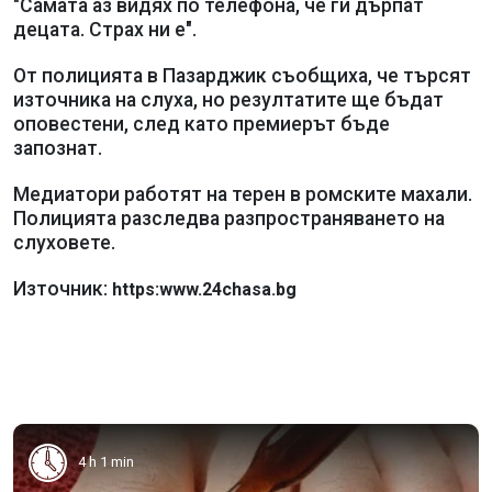
"Самата аз видях по телефона, че ги дърпат
децата. Страх ни е".
От полицията в Пазарджик съобщиха, че търсят
източника на слуха, но резултатите ще бъдат
оповестени, след като премиерът бъде
запознат.
Медиатори работят на терен в ромските махали.
Полицията разследва разпространяването на
слуховете.
Източник:
https:www.24chasa.bg
4 h 1 min