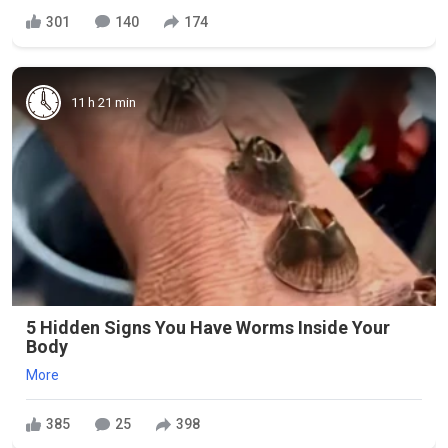
301
140
174
11 h 21 min
5 Hidden Signs You Have Worms Inside Your
Body
More
385
25
398