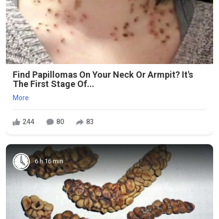
Find Papillomas On Your Neck Or Armpit? It's
The First Stage Of...
More
244
80
83
6 h 16 min