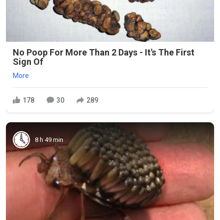
No Poop For More Than 2 Days - It's The First
Sign Of
More
178
30
289
8 h 49 min