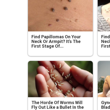
Find Papillomas On Your
Find
Neck Or Armpit? It's The
Neck
First Stage Of...
Firs
The Horde Of Worms Will
Gyne
Fly Out Like a Bullet In the
Blad