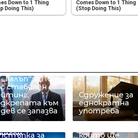
es Down to 1 Thing
Comes Down to 1 Thing
p Doing This)
(Stop Doing This)
ово проучване
 „Галъп“: ДПС
ъс стабилен
ейтинг,
Сдружение за
одкрепата към
еднократна
дев се запазва
употреба
Имаме
март оферти
въглищни
до 90%
централи,
тстъпка за
които ще