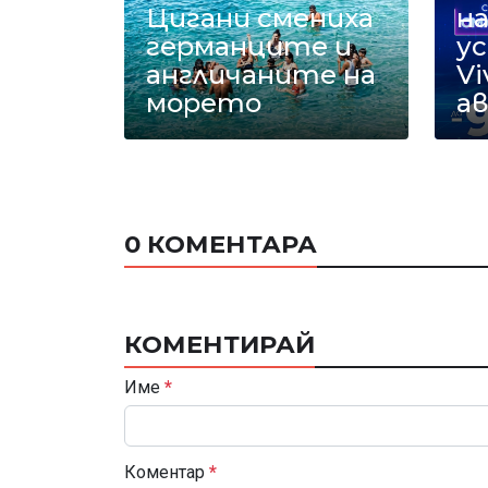
Цигани смениха
на
германците и
у
англичаните на
Vi
морето
а
0 КОМЕНТАРА
КОМЕНТИРАЙ
Име
*
Коментар
*