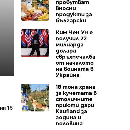
пробутват
вносни
продукти за
български
Ким Чен Ун е
получил 22
милиарда
долара
свръхпечалба
от началото
на войната в
Украйна
18 тона храна
за кучетата в
столичните
приюти дари
ни 15
Kaufland за
година и
половина