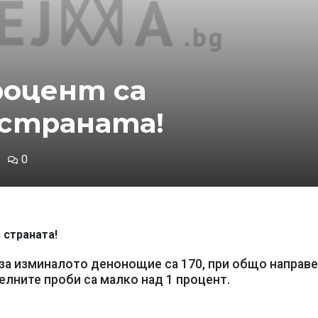
роцент са
 страната!
0
 страната!
 за изминалото денонощие са 170, при общо направе
елните проби са малко над 1 процент.