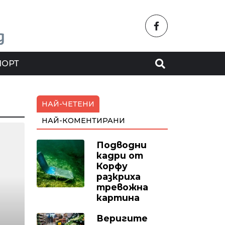
ПОРТ
НАЙ-ЧЕТЕНИ
НАЙ-КОМЕНТИРАНИ
Подводни
кадри от
Корфу
разкриха
тревожна
картина
Веригите