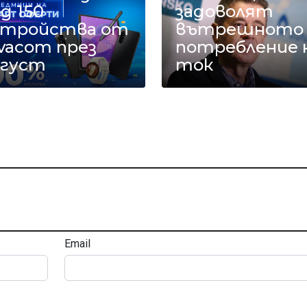
д 150
задоволят
стройства от
вътрешното
vacom през
потребление 
вгуст
ток
Email