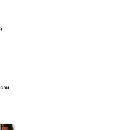
9
дози