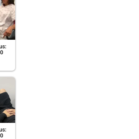
us:
50
us:
50