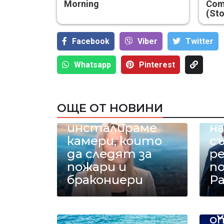
Morning
Com
(Sto
Facebook
Viber
Тwitter
Whatsapp
Pinterest
Министър
Карамфилова: В
ОЩЕ ОТ НОВИНИ
Рила
Н
инсталираме
на
камери, които
с
да следят за
р
пожари и
п
бракониери
Ра
С
с 
о