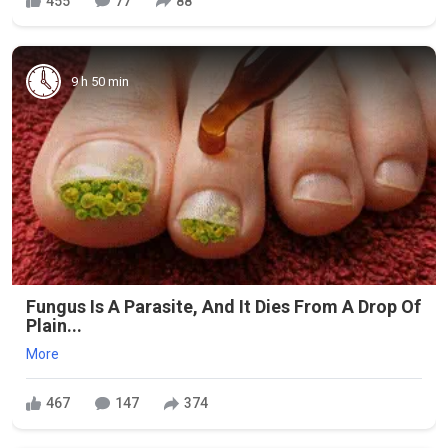
455
77
88
9 h 50 min
Fungus Is A Parasite, And It Dies From A Drop Of
Plain...
More
467
147
374