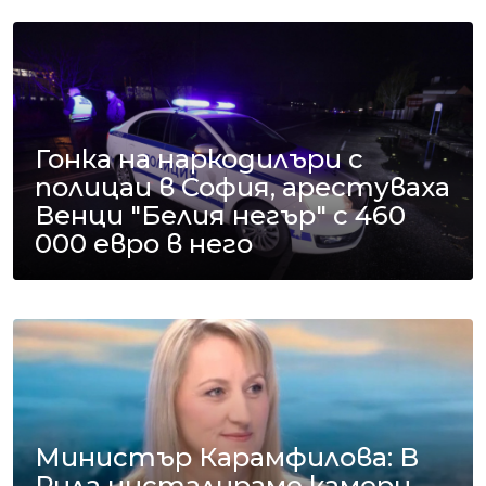
Гонка на наркодилъри с
полицаи в София, арестуваха
Венци "Белия негър" с 460
000 евро в него
Министър Карамфилова: В
Рила инсталираме камери,