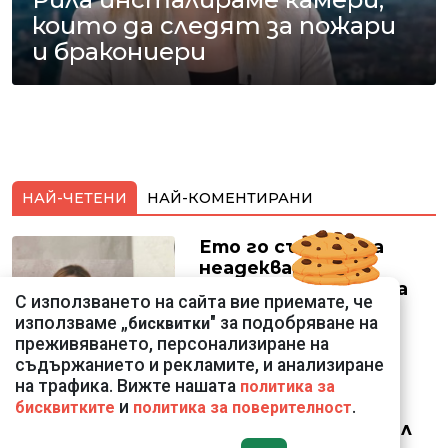
които да следят за пожари
и бракониери
НАЙ-ЧЕТЕНИ
НАЙ-КОМЕНТИРАНИ
Ето го съпруга на
неадекватната
външна министърка
С използването на сайта вие приемате, че
Велислава Петрова
използваме „
" за подобряване на
бисквитки
преживяването, персонализиране на
съдържанието и рекламите, и анализиране
на трафика. Вижте нашата
политика за
и
.
бисквитките
политика за поверителност
Ким Чен Ун е получил