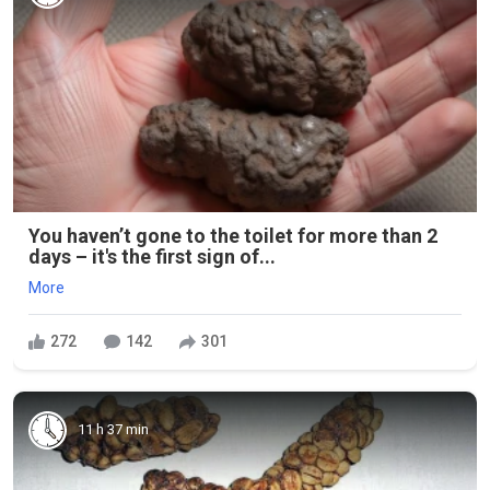
You haven’t gone to the toilet for more than 2
days – it's the first sign of...
More
272
142
301
11 h 37 min