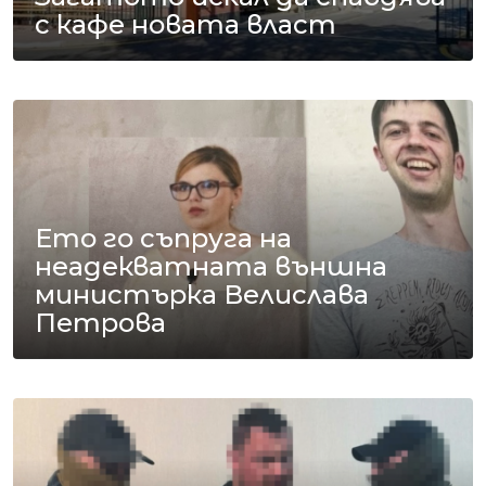
с кафе новата власт
Ето го съпруга на
неадекватната външна
министърка Велислава
Петрова