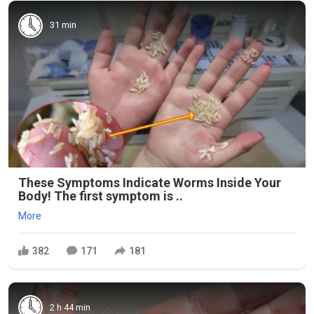
31 min
These Symptoms Indicate Worms Inside Your
Body! The first symptom is ..
More
382
171
181
2 h 44 min