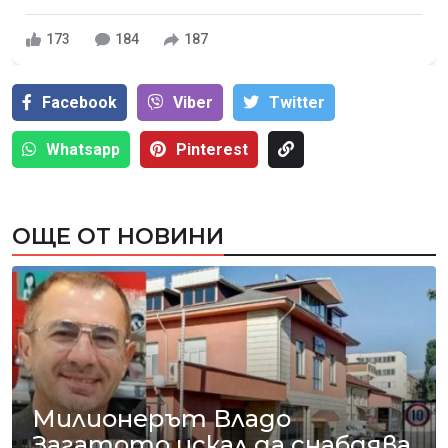
173
184
187
Facebook
Viber
Тwitter
Whatsapp
Pinterest
ОЩЕ ОТ НОВИНИ
Милионерът Владо
Загатото искал да снабдява