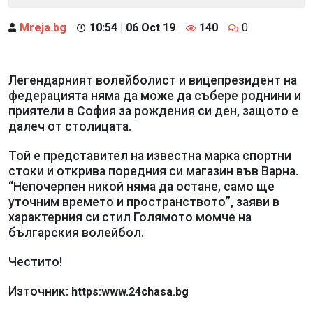
Mreja.bg
10:54 | 06 Oct 19
140
0
Легендарният волейболист и вицепрезидент на
федерацията няма да може да събере роднини и
приятели в София за рождения си ден, защото е
далеч от столицата.
Той е представител на известна марка спортни
стоки и открива поредния си магазин във Варна.
“Непочерпен никой няма да остане, само ще
уточним времето и пространството”, заяви в
характерния си стил Голямото момче на
българския волейбол.
Честито!
Източник:
https:www.24chasa.bg