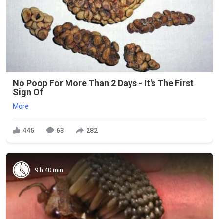
No Poop For More Than 2 Days - It's The First
Sign Of
More
445
63
282
9 h 40 min