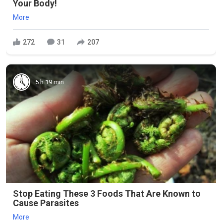
Your Body!
More
272
31
207
5 h 19 min
Stop Eating These 3 Foods That Are Known to
Cause Parasites
More