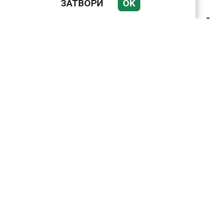
22 милиарда долара
ЗАТВОРИ
OK
свръхпечалба от
началото на войната в
Украйна
ВИЖТЕ КАК ИВАЙЛО
ФИЛИПОВ
КОНТРОЛИРА
ДИГИТАЛНАТА
ДЪРЖАВА ЗАД ГЪРБА
НА ПРАВИТЕЛСТВОТО?
(РАЗСЛЕДВАНЕ)
Докато министърът
говори за 31%,
собственото му
държавно дружество
е на 58% - крадецът