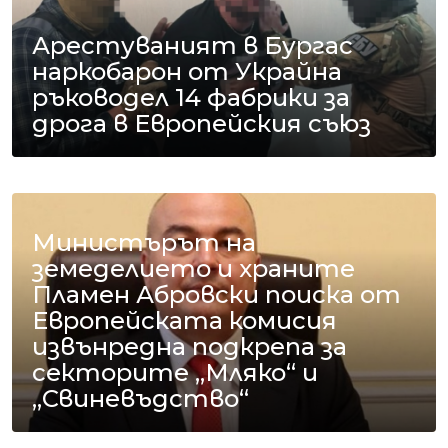
Арестуваният в Бургас
наркобарон от Украйна
ръководел 14 фабрики за
дрога в Европейския съюз
Министърът на
земеделието и храните
Пламен Абровски поиска от
Европейската комисия
извънредна подкрепа за
секторите „Мляко“ и
„Свиневъдство“