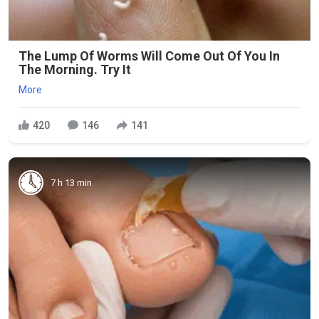
The Lump Of Worms Will Come Out Of You In
The Morning. Try It
More
420
146
141
7 h 13 min