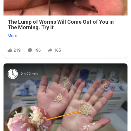
The Lump of Worms Will Come Out of You in
The Morning. Try it
More
219
196
165
2 h 22 min