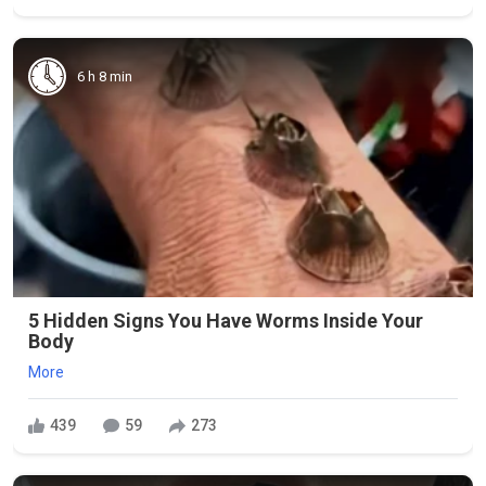
6 h 8 min
5 Hidden Signs You Have Worms Inside Your
Body
More
439
59
273