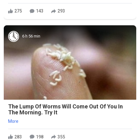
275
143
293
6 h 56 min
The Lump Of Worms Will Come Out Of You In
The Morning. Try It
More
283
198
355