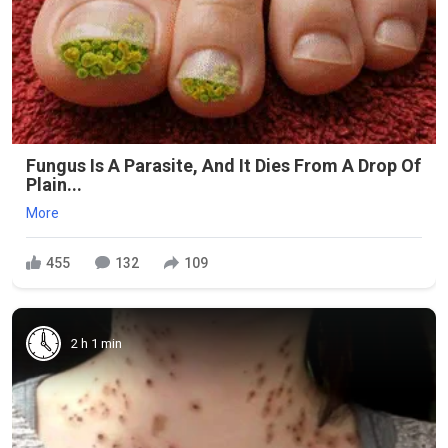
Fungus Is A Parasite, And It Dies From A Drop Of
Plain...
More
455
132
109
2 h 1 min