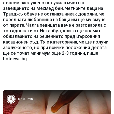
съвсем заслужено получила място в
завещането на Мехмед бей. Четирите деца на
Трапджъ обаче не останаха никак доволни, че
поредната любовница на баща им ще му смуче
от парите. Чалга певицата вече е разговаряла с
топ адвокати от Истанбул, които ще поемат
обжалването на решението пред Върховния
касационен съд. Тя е категорична, че ще получи
заслуженото, но при всички положения делата
ще се точат минимум още 2-3 години, пише
hotnews.bg.
6 h 51 min