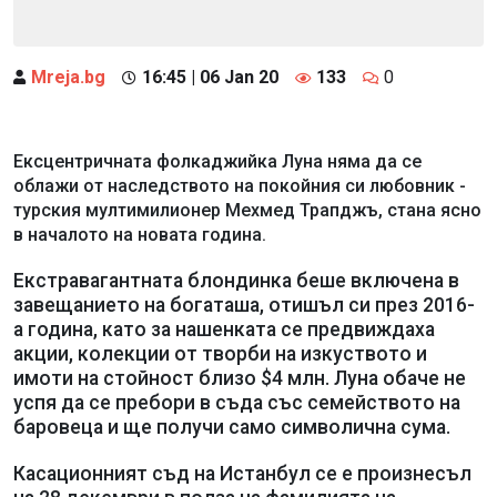
Mreja.bg
16:45 | 06 Jan 20
133
0
Ексцентричната фолкаджийка Луна няма да се
облажи от наследството на покойния си любовник -
турския мултимилионер Мехмед Трапджъ, стана ясно
в началото на новата година.
Екстравагантната блондинка беше включена в
завещанието на богаташа, отишъл си през 2016-
а година, като за нашенката се предвиждаха
акции, колекции от творби на изкуството и
имоти на стойност близо $4 млн. Луна обаче не
успя да се пребори в съда със семейството на
баровеца и ще получи само символична сума.
Касационният съд на Истанбул се е произнесъл