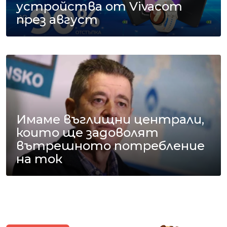
устройства от Vivacom
през август
Имаме въглищни централи,
които ще задоволят
вътрешното потребление
на ток