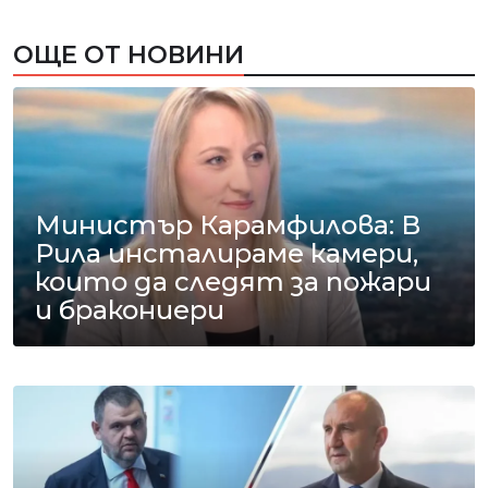
ОЩЕ ОТ НОВИНИ
Министър Карамфилова: В
Рила инсталираме камери,
които да следят за пожари
и бракониери