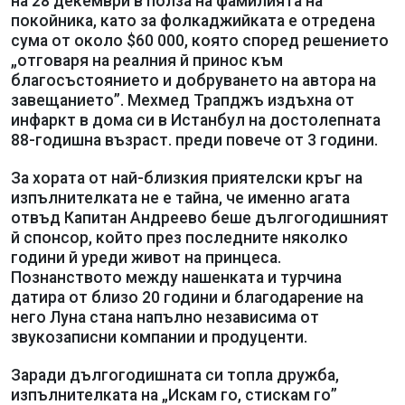
на 28 декември в полза на фамилията на
покойника, като за фолкаджийката е отредена
сума от около $60 000, която според решението
„отговаря на реалния й принос към
благосъстоянието и добруването на автора на
завещанието”. Мехмед Трапджъ издъхна от
инфаркт в дома си в Истанбул на достолепната
88-годишна възраст. преди повече от 3 години.
За хората от най-близкия приятелски кръг на
изпълнителката не е тайна, че именно агата
отвъд Капитан Андреево беше дългогодишният
й спонсор, който през последните няколко
години й уреди живот на принцеса.
Познанството между нашенката и турчина
датира от близо 20 години и благодарение на
него Луна стана напълно независима от
звукозаписни компании и продуценти.
Заради дългогодишната си топла дружба,
изпълнителката на „Искам го, стискам го”