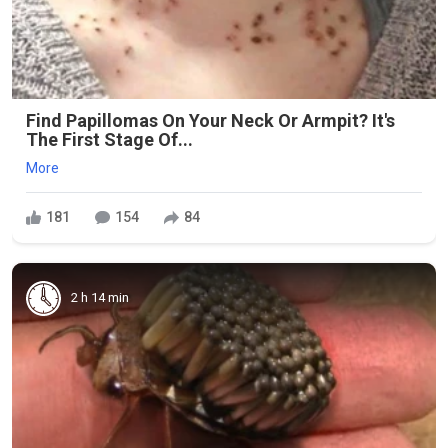
Find Papillomas On Your Neck Or Armpit? It's
The First Stage Of...
More
181
154
84
2 h 14 min