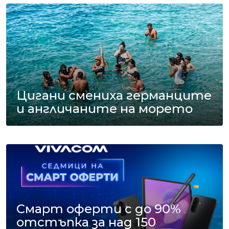
Цигани смениха германците
и англичаните на морето
Смарт оферти с до 90%
отстъпка за над 150