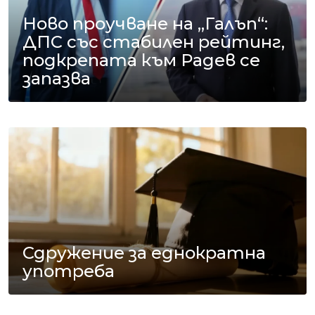
Ново проучване на „Галъп“:
ДПС със стабилен рейтинг,
подкрепата към Радев се
запазва
Сдружение за еднократна
употреба