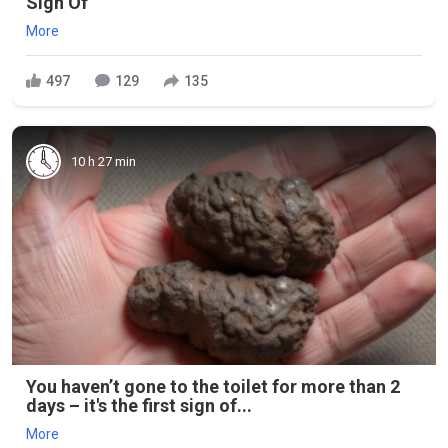
Sign Of
More
497
129
135
10 h 27 min
You haven’t gone to the toilet for more than 2
days – it's the first sign of...
More