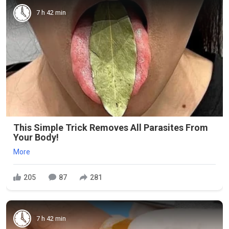
7 h 42 min
This Simple Trick Removes All Parasites From
Your Body!
More
205
87
281
7 h 42 min