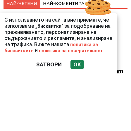
НАЙ-ЧЕТЕНИ
НАЙ-КОМЕНТИРАНИ
Подводни кадри от
С използването на сайта вие приемате, че
Корфу разкриха
използваме „
" за подобряване на
бисквитки
тревожна картина
преживяването, персонализиране на
съдържанието и рекламите, и анализиране
на трафика. Вижте нашата
политика за
и
.
бисквитките
политика за поверителност
ЗАТВОРИ
OK
Веригите пробутват
вносни продукти за
български
Ким Чен Ун е получил
22 милиарда долара