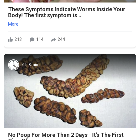
These Symptoms Indicate Worms Inside Your
Body! The first symptom is ..
More
213
114
244
6 h 8 min
No Poop For More Than 2 Days - It's The First