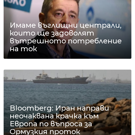
Имаме въглищни централи,
които ще задоволят
вътрешното потребление
на ток
Bloomberg: Иран направи
неочаквана крачка към
Европа по въпроса за
Ормузкия проток