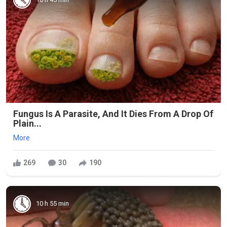
Fungus Is A Parasite, And It Dies From A Drop Of
Plain...
More
269
30
190
10 h 55 min