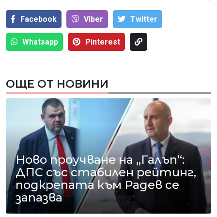
Facebook
Viber
Тwitter
Whatsapp
Pinterest
ОЩЕ ОТ НОВИНИ
Ново проучване на „Галъп“:
ДПС със стабилен рейтинг,
подкрепата към Радев се
запазва