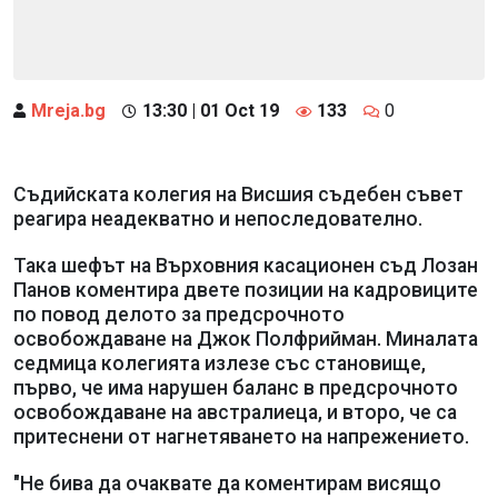
Mreja.bg
13:30 | 01 Oct 19
133
0
Съдийската колегия на Висшия съдебен съвет
реагира неадекватно и непоследователно.
Така шефът на Върховния касационен съд Лозан
Панов коментира двете позиции на кадровиците
по повод делото за предсрочното
освобождаване на Джок Полфрийман. Миналата
седмица колегията излезе със становище,
първо, че има нарушен баланс в предсрочното
освобождаване на австралиеца, и второ, че са
притеснени от нагнетяването на напрежението.
"Не бива да очаквате да коментирам висящо