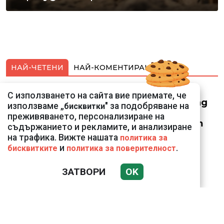
НАЙ-ЧЕТЕНИ
НАЙ-КОМЕНТИРАНИ
Смарт оферти с до
С използването на сайта вие приемате, че
90% отстъпка за над
използваме „
" за подобряване на
бисквитки
150 устройства от
преживяването, персонализиране на
Vivacom през август
съдържанието и рекламите, и анализиране
на трафика. Вижте нашата
политика за
и
.
бисквитките
политика за поверителност
ЗАТВОРИ
OK
Подводни кадри от
Корфу разкриха
тревожна картина