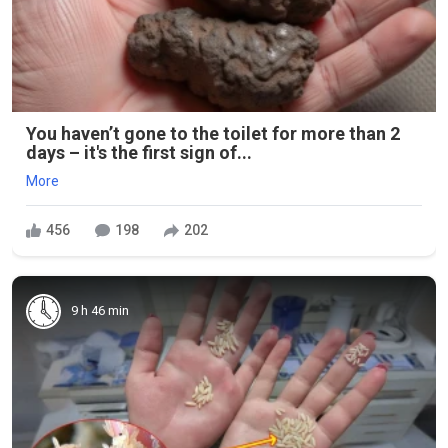
You haven’t gone to the toilet for more than 2
days – it's the first sign of...
More
456
198
202
9 h 46 min