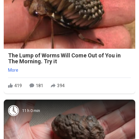
The Lump of Worms Will Come Out of You in
The Morning. Try it
More
419
181
394
11 h 0 min