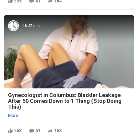
395
41
184
1 h 47 min
Gynecologist in Columbus: Bladder Leakage
After 50 Comes Down to 1 Thing (Stop Doing
This)
More
258
61
158