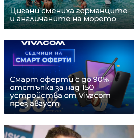
Цигани смениха германците
и англичаните на морето
Смарт оферти с до 90%
отстъпка за над 150
устройства от Vivacom
през август