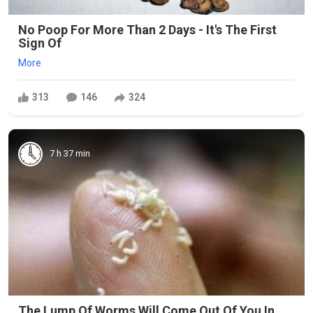
No Poop For More Than 2 Days - It's The First
Sign Of
More
313
146
324
7 h 37 min
The Lump Of Worms Will Come Out Of You In