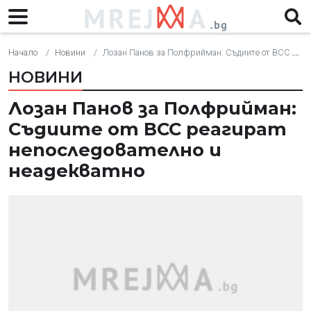
Начало
Новини
Лозан Панов за Полфрийман: Съдиите от ВСС реагират непоследователно и неадекватно
НОВИНИ
Лозан Панов за Полфрийман:
Съдиите от ВСС реагират
непоследователно и
неадекватно