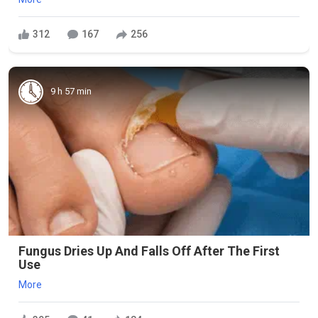
312
167
256
9 h 57 min
Fungus Dries Up And Falls Off After The First
Use
More