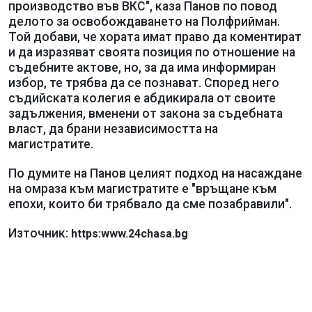
производство във ВКС", каза Панов по повод
делото за освобождаването на Полфрийман.
Той добави, че хората имат право да коментират
и да изразяват своята позиция по отношение на
съдебните актове, но, за да има информиран
избор, те трябва да се познават. Според него
съдийската колегия е абдикирала от своите
задължения, вменени от закона за съдебната
власт, да брани независимостта на
магистратите.
По думите на Панов целият подход на насаждане
на омраза към магистратите е "връщане към
епохи, които би трябвало да сме позабравили".
Източник:
https:www.24chasa.bg