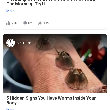
The Morning. Try It
More
288
82
119
9 h 11 min
5 Hidden Signs You Have Worms Inside Your
Body
More