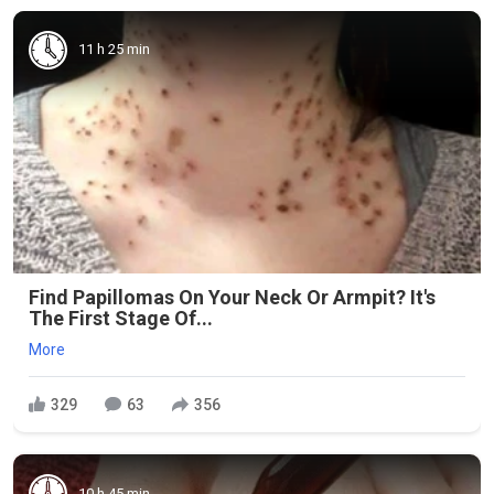
11 h 25 min
Find Papillomas On Your Neck Or Armpit? It's
The First Stage Of...
More
329
63
356
10 h 45 min