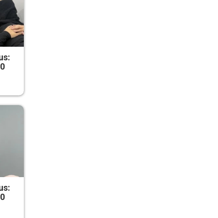
us:
50
us:
50