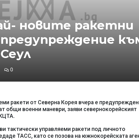
Най- новите ракетни
 предупреждение къ
Сеул
0
еми ракети от Северна Корея вчера е предупрежде
ат общи военни маневри, заяви севернокорейският
 КЦТА.
ови тактически управляеми ракети под личното
редаде ТАСС, като се позова на южнокорейската аге