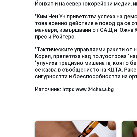
Йонхап и на севернокорейски медии, 
"Ким Чен Ун приветства успеха на дем
това военно действие е повод да се
маневри, извършвани от САЩ и Южна К
прес и Ройтерс.
"Тактическите управляеми ракети от н
Корея, прелетяха над полуострова "на
"улучиха прецизно мишената, която бе
се казва в съобщението на КЦТА. Раке
сигурността и боеспособността на ор
Източник:
https:www.24chasa.bg