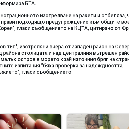
информира БТА.
онстрационното изстрелване на ракети и отбеляза, 
 отправи подходящо предупреждение към общите во
орея", гласи съобщението на КЦТА, цитирано от Фр
ов тип", изстреляни вчера от западен район на Севе
д района столицата и над централния вътрешен райо
 малък остров в морето край източния бряг на стран
тните изпитания "бяха проверка за надеждността,
ъжието", гласи съобщението.