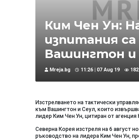
Ким Чен Ун: 
изпитания са
Вашингтон и 
Mreja.bg
11:26 | 07 Aug 19
182
Изстрелването на тактически управля
към Вашингтон и Сеул, които извършв
лидер Ким Чен Ун, цитиран от агенция
Северна Корея изстреля на 6 август н
ръководство на лидера Ким Чен Ун, п