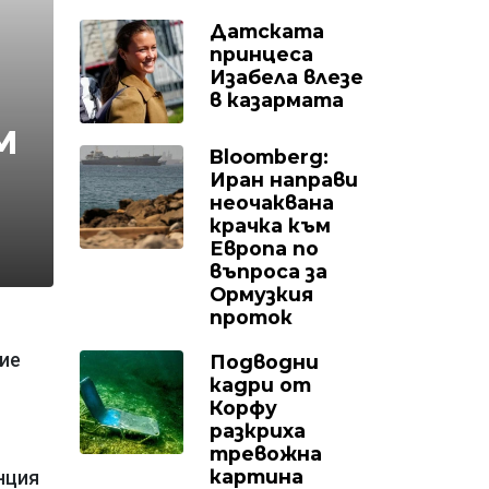
Датската
принцеса
Изабела влезе
в казармата
м
Bloomberg:
Иран направи
неочаквана
крачка към
Европа по
въпроса за
Ормузкия
проток
ние
Подводни
кадри от
Корфу
разкриха
тревожна
картина
нция