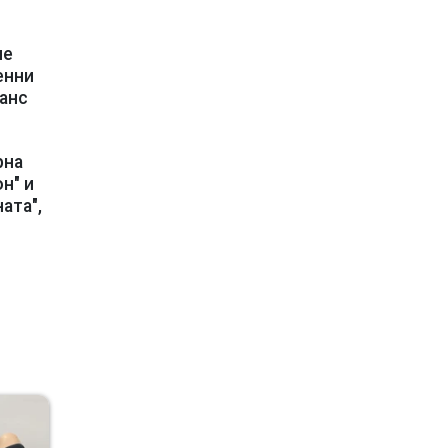
че
енни
анс
рна
н" и
ата",