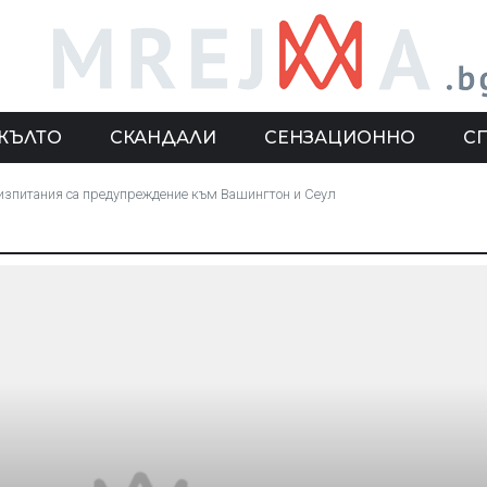
ЖЪЛТО
СКАНДАЛИ
СЕНЗАЦИОННО
С
 изпитания са предупреждение към Вашингтон и Сеул