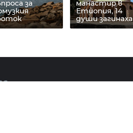
проса за
манастир в
рмузкия
Етиопия, 14
роток
души загинаха
ОМЕНТАР
ЖЪЛТО
СКАНДАЛИ
СЕНЗАЦИОНН
цялото съдържание на Mreja.bg без
© 2
 е забранено.