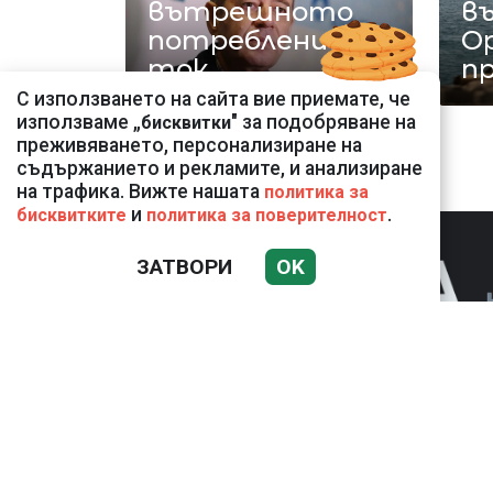
вътрешното
въ
потребление на
О
ток
п
С използването на сайта вие приемате, че
използваме „
" за подобряване на
бисквитки
преживяването, персонализиране на
съдържанието и рекламите, и анализиране
на трафика. Вижте нашата
политика за
и
.
бисквитките
политика за поверителност
ЗАТВОРИ
OK
НОВИНИ
К
Използването и публикуването на част или 
разрешение на Медийна група Асмара ЕООД