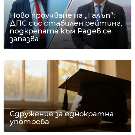
Ново проучване на „Галъп“:
ДПС със стабилен рейтинг,
подкрепата към Радев се
запазва
Сдружение за еднократна
употреба