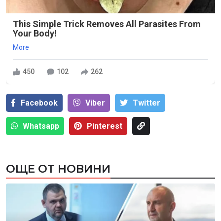
This Simple Trick Removes All Parasites From
Your Body!
More
450
102
262
Facebook
Viber
Тwitter
Whatsapp
Pinterest
ОЩЕ ОТ НОВИНИ