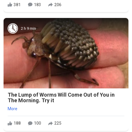
381
183
206
2 h 9 min
The Lump of Worms Will Come Out of You in
The Morning. Try it
More
188
100
225