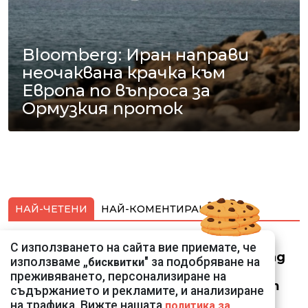
Bloomberg: Иран направи
неочаквана крачка към
Европа по въпроса за
Ормузкия проток
НАЙ-ЧЕТЕНИ
НАЙ-КОМЕНТИРАНИ
Смарт оферти с до
С използването на сайта вие приемате, че
90% отстъпка за над
използваме „
" за подобряване на
бисквитки
150 устройства от
преживяването, персонализиране на
Vivacom през август
съдържанието и рекламите, и анализиране
на трафика. Вижте нашата
политика за