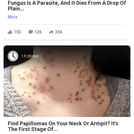
Fungus Is A Parasite, And It Dies From A Drop Of
Plain...
More
155
126
356
1 h 20 min
Find Papillomas On Your Neck Or Armpit? It's
The First Stage Of...