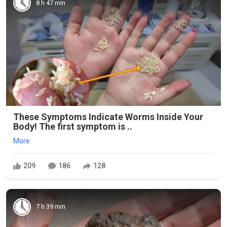
8 h 47 min
These Symptoms Indicate Worms Inside Your
Body! The first symptom is ..
More
209
186
128
7 h 39 min