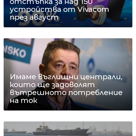
отстъпка за над 150
устройства от Vivacom
през август
Имаме въглищни централи,
които ще задоволят
вътрешното потребление
на ток