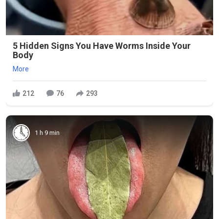
5 Hidden Signs You Have Worms Inside Your
Body
More
212
76
293
1 h 9 min