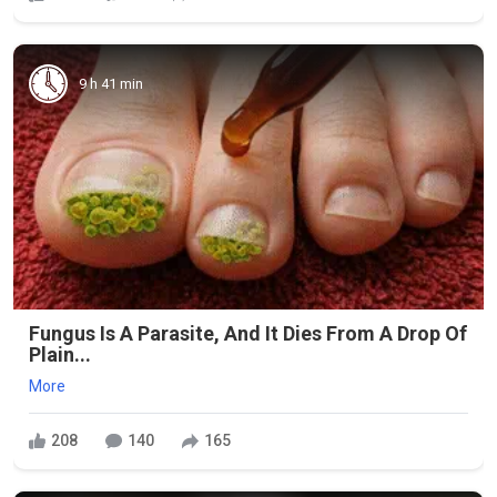
9 h 41 min
Fungus Is A Parasite, And It Dies From A Drop Of
Plain...
More
208
140
165