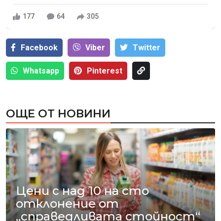
177
64
305
Facebook
Viber
Тwitter
Whatsapp
Pinterest
ОЩЕ ОТ НОВИНИ
Цени с над 10 на сто
отклонение от
„справедливата стойност“