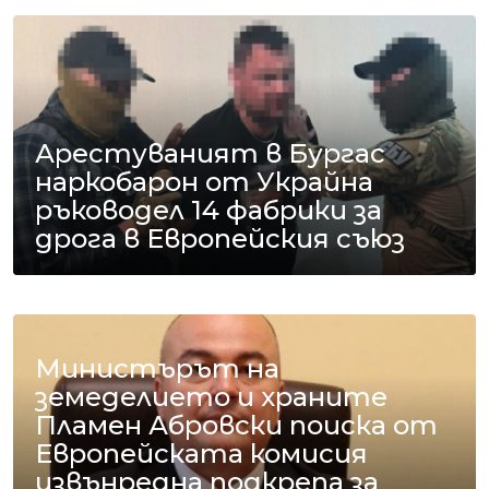
Арестуваният в Бургас
наркобарон от Украйна
ръководел 14 фабрики за
дрога в Европейския съюз
Министърът на
земеделието и храните
Пламен Абровски поиска от
Европейската комисия
извънредна подкрепа за