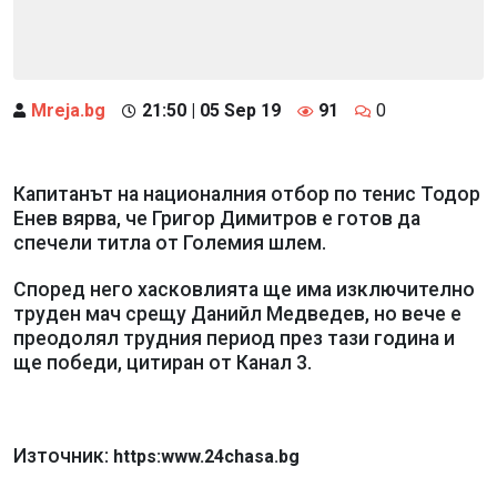
Mreja.bg
21:50 | 05 Sep 19
91
0
Капитанът на националния отбор по тенис Тодор
Енев вярва, че Григор Димитров е готов да
спечели титла от Големия шлем.
Според него хасковлията ще има изключително
труден мач срещу Данийл Медведев, но вече е
преодолял трудния период през тази година и
ще победи, цитиран от Канал 3.
Източник:
https:www.24chasa.bg