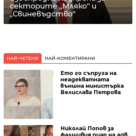
секторите „Мляко“ и
„Свиневъдство“
НАЙ-ЧЕТЕНИ
НАЙ-КОМЕНТИРАНИ
Ето го съпруга на
неадекватната
външна министърка
Велислава Петрова
Николай Попов за
фалшивия пиар на адв.