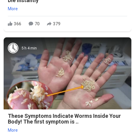
Die Instantly
More
366
70
379
5 h 4 min
These Symptoms Indicate Worms Inside Your
Body! The first symptom is ..
More