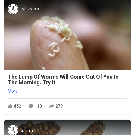
6 h 25 min
The Lump Of Worms Will Come Out Of You In
The Morning. Try It
More
452
110
279
24 min