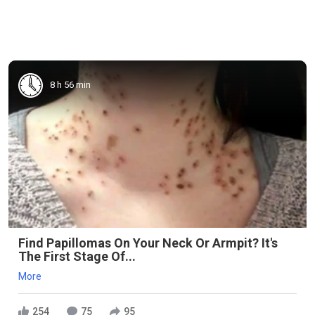
8 h 56 min
Find Papillomas On Your Neck Or Armpit? It's
The First Stage Of...
More
254
75
95