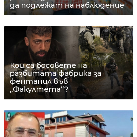
да подлежат на наблюдение
Кои са босовете на
разбитата фабрика за
фентанил във
„Факултета“?