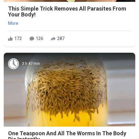
This Simple Trick Removes All Parasites From
Your Body!
More
172
126
287
3 h 47 min
One Teaspoon And All The Worms In The Body