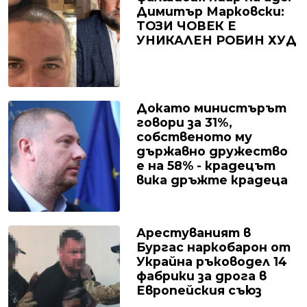
Димитър Марковски:
ТОЗИ ЧОВЕК Е
УНИКАЛЕН РОБИН ХУД
Докато министърът
говори за 31%,
собственото му
държавно дружество
е на 58% - крадецът
вика дръжте крадеца
Арестуваният в
Бургас наркобарон от
Украйна ръководел 14
фабрики за дрога в
Европейския съюз