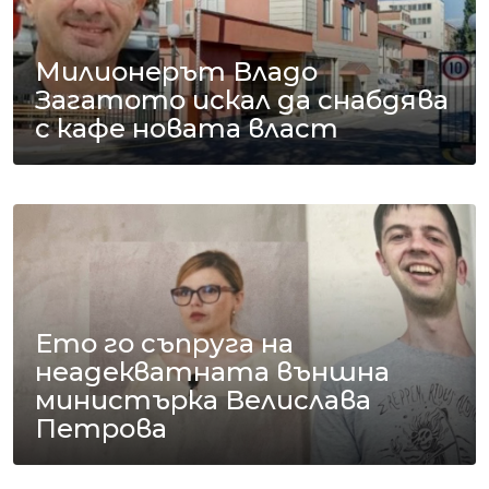
Милионерът Владо
Загатото искал да снабдява
с кафе новата власт
Ето го съпруга на
неадекватната външна
министърка Велислава
Петрова