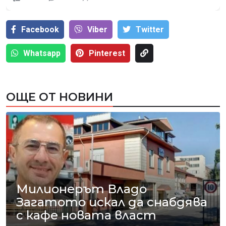
Facebook
Viber
Тwitter
Whatsapp
Pinterest
ОЩЕ ОТ НОВИНИ
Милионерът Владо
Загатото искал да снабдява
с кафе новата власт