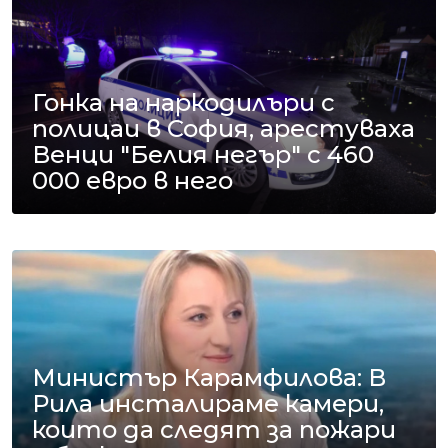
Гонка на наркодилъри с
полицаи в София, арестуваха
Венци "Белия негър" с 460
000 евро в него
Министър Карамфилова: В
Рила инсталираме камери,
които да следят за пожари