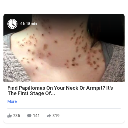
6 h 18 min
Find Papillomas On Your Neck Or Armpit? It's
The First Stage Of...
More
235
141
319