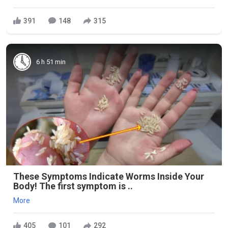
391
148
315
6 h 51 min
These Symptoms Indicate Worms Inside Your
Body! The first symptom is ..
More
405
101
292