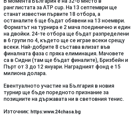
В момента България е на 32-о място в
ранглистата за ATP cup. На 13 септември ще
станат известни първите 18 отбора, а
останалите 6 ще бъдат обявени на 13 ноември.
Форматът на турнира е 2 мача поединично и един
на двойки. 24-те отбора ще бъдат разпределени
в 6 групи по 4, където ще се играе всеки срещу
всеки. Най-добрите 8 състава влизат във
финалната фаза с пряка елиминация. Мачовете
са в Сидни (там ще бъдат финалите), Бризбейн и
Пърт от 3 до 12 януари. Наградният фонд е 15
милиона долара.
Евентуалното участие на България в новия
турнир ще бъде поредното признание за
позициите на държавата ни в световния тенис.
Източник:
https:www.24chasa.bg