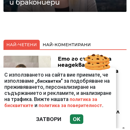
и бракониери
НАЙ-ЧЕТЕНИ
НАЙ-КОМЕНТИРАНИ
Ето го съпруга на
неадекватната
външна министърка
С използването на сайта вие приемате, че
Велислава Петрова
използваме „
" за подобряване на
бисквитки
преживяването, персонализиране на
съдържанието и рекламите, и анализиране
на трафика. Вижте нашата
политика за
и
.
бисквитките
политика за поверителност
Ким Чен Ун е получил
22 милиарда долара
ЗАТВОРИ
OK
свръхпечалба от
началото на войната в