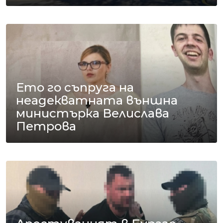
Ето го съпруга на
неадекватната външна
министърка Велислава
Петрова