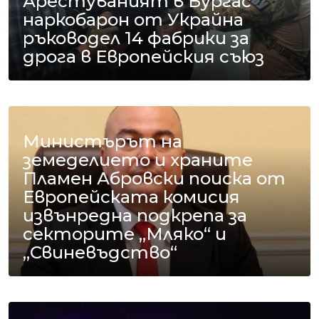
Арестуваният в Бургас
наркобарон от Украйна
ръководел 14 фабрики за
дрога в Европейския съюз
Министърът на
земеделието и храните
Пламен Абровски поиска от
Европейската комисия
извънредна подкрепа за
секторите „Мляко“ и
„Свиневъдство“