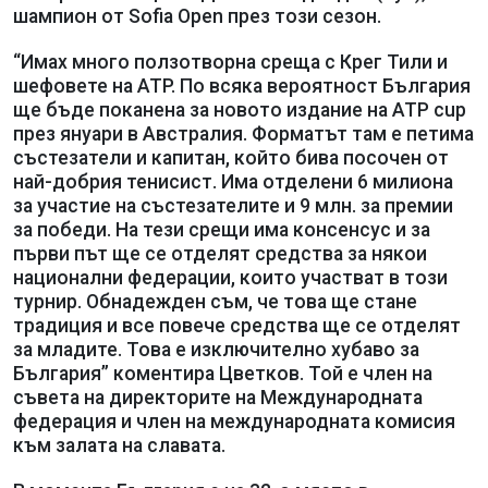
шампион от Sofia Open през този сезон.
“Имах много ползотворна среща с Крег Тили и
шефовете на ATP. По всяка вероятност България
ще бъде поканена за новото издание на ATP сup
през януари в Австралия. Форматът там е петима
състезатели и капитан, който бива посочен от
най-добрия тенисист. Има отделени 6 милиона
за участие на състезателите и 9 млн. за премии
за победи. На тези срещи има консенсус и за
първи път ще се отделят средства за някои
национални федерации, които участват в този
турнир. Обнадежден съм, че това ще стане
традиция и все повече средства ще се отделят
за младите. Това е изключително хубаво за
България” коментира Цветков. Той е член на
съвета на директорите на Международната
федерация и член на международната комисия
към залата на славата.