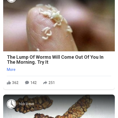
The Lump Of Worms Will Come Out Of You In
The Morning. Try It
More
362
142
251
10 h 0 min