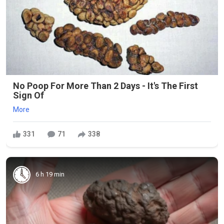
No Poop For More Than 2 Days - It's The First
Sign Of
More
331
71
338
6 h 19 min