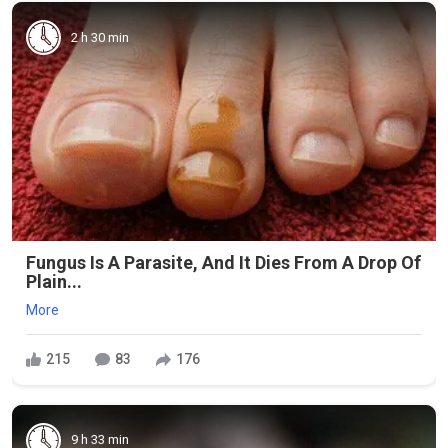
2 h 30 min
Fungus Is A Parasite, And It Dies From A Drop Of
Plain...
More
215
83
176
9 h 33 min