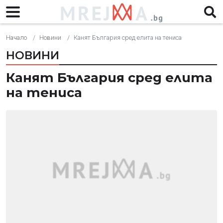
Начало
Новини
Канят България сред елита на тениса
НОВИНИ
Канят България сред елита
на тениса