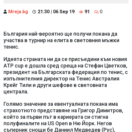
Mreja.bg
21:30 | 06 Sep 19
91
0
България най-вероятно ще получи покана да
участва в турнир на елита в световния мъжки
тенис.
Идеята страната ни да се присъедини към новия
ATP cup e дошла сред среща на Стефан Цветков,
президент на Българската федерация по тенис, с
изпълнителния директор на Тенис Австралия
Крейг Тили и други шефове в световната
централа.
Голямо значение за евентуалната покана има
страхотното представяне на Григор Димитров,
който за първи път в кариерата си стигна
полуфиналите на US Open в Ню Йорк. Негов
съперник снощи бе Даниил Медведев (Рус),