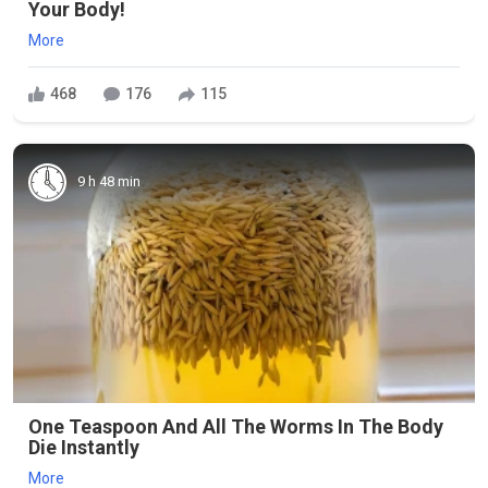
Your Body!
More
468
176
115
9 h 48 min
One Teaspoon And All The Worms In The Body
Die Instantly
More