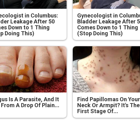
cologist in Columbus:
Gynecologist in Columb
der Leakage After 50
Bladder Leakage After 
es Down to 1 Thing
Comes Down to 1 Thing
p Doing This)
(Stop Doing This)
us Is A Parasite, And It
Find Papillomas On You
 From A Drop Of Plain...
Neck Or Armpit? It's The
First Stage Of...