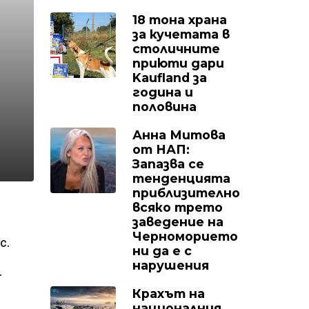
18 тона храна
за кучетата в
столичните
приюти дари
Kaufland за
година и
половина
Анна Митова
от НАП:
Запазва се
тенденцията
приблизително
всяко трето
заведение на
Черноморието
с.
ни да е с
нарушения
.
Крахът на
националния