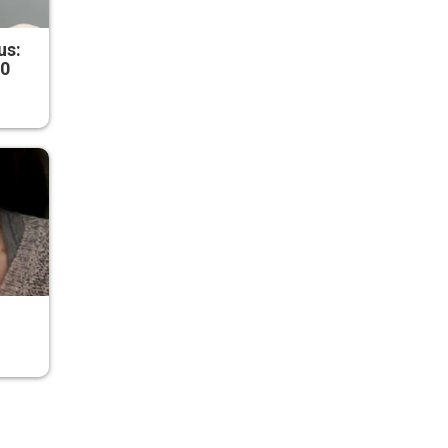
us:
50
r