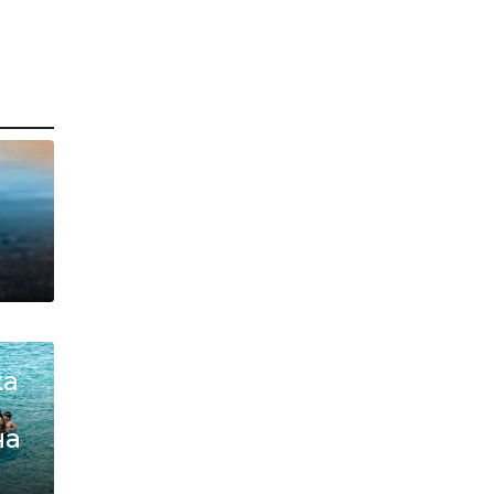
В
ха
на