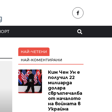
ПОРТ
НАЙ-ЧЕТЕНИ
НАЙ-КОМЕНТИРАНИ
Ким Чен Ун е
получил 22
милиарда
долара
свръхпечалба
от началото
на войната в
Украйна