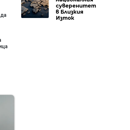
суверенитет
в Близкия
 да
Изток
а
ица