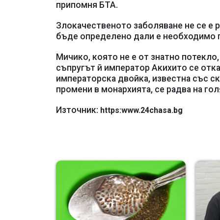
припомня БТА.
Злокачественото заболяване не се е р
бъде определено дали е необходимо 
Мичико, която не е от знатно потекло
съпругът й император Акихито се отка
императорска двойка, известна със с
промени в монархията, се радва на го
Източник:
https:www.24chasa.bg