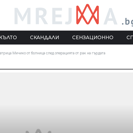
ЖЪЛТО
СКАНДАЛИ
СЕНЗАЦИОННО
С
трица Мичико от болница след операцията от рак на гърдата