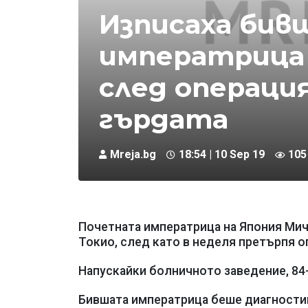
Изписаха бив
императрица
след операци
гърдата
Mreja.bg
18:54 | 10 Sep 19
105
Почетната императрица на Япония Мич
Токио, след като в неделя претърпя о
Напускайки болничното заведение, 84
Бившата императрица беше диагностици