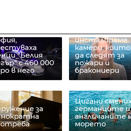
нка на
Министър
аркодилъри с
Карамфилова: 
лицаи в
Рила
фия,
инсталираме
рестуваха
камери, които
енци "Белия
да следят за
гър" с 460 000
пожари и
ро в него
бракониери
Цигани смени
дружение за
германците и
днократна
англичаните 
потреба
морето