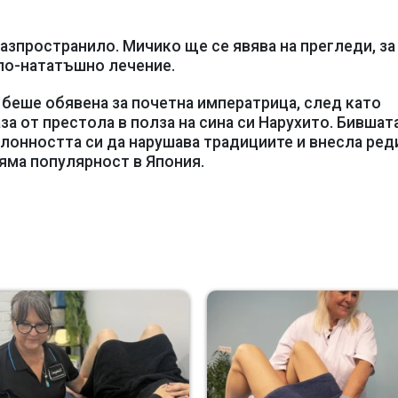
азпространило. Мичико ще се явява на прегледи, за
по-нататъшно лечение.
, беше обявена за почетна императрица, след като
за от престола в полза на сина си Нарухито. Бившат
клонността си да нарушава традициите и внесла ред
ляма популярност в Япония.