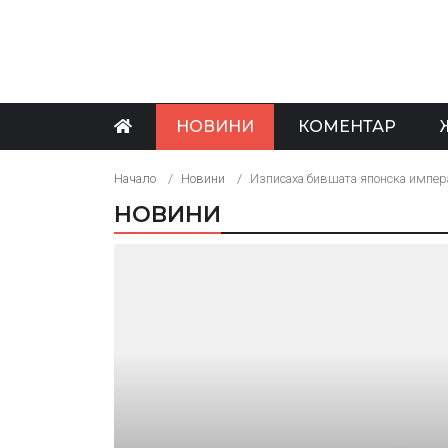
НОВИНИ
КОМЕНТАР
Начало
Новини
Изписаха бившата японска импера
НОВИНИ