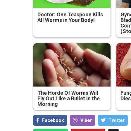
Doctor: One Teaspoon Kills
Gyne
All Worms in Your Body!
Blad
Com
(Sto
The Horde Of Worms Will
Fung
Fly Out Like a Bullet In the
Dies
Morning
Министърът
на земеделието
Facebook
Viber
Тwitter
и храните