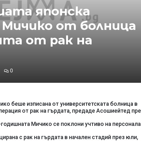
шата японска
 Мичико от болница
ята от рак на
0
ико беше изписана от университетската болница в
перация от рак на гърдата, предаде Асошиейтед пре
-годишната Мичико се поклони учтиво на персонала
рана с рак на гърдата в начален стадий през юли,