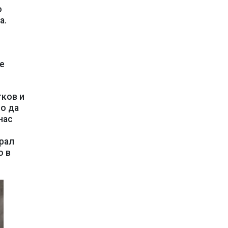
о
а.
е
тков и
о да
нас
рал
о в