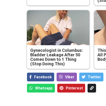
(Sto
Gynecologist in Columbus:
This
Bladder Leakage After 50
All 
Comes Down to 1 Thing
Bod
(Stop Doing This)
Facebook
Viber
Тwitter
Whatsapp
Pinterest