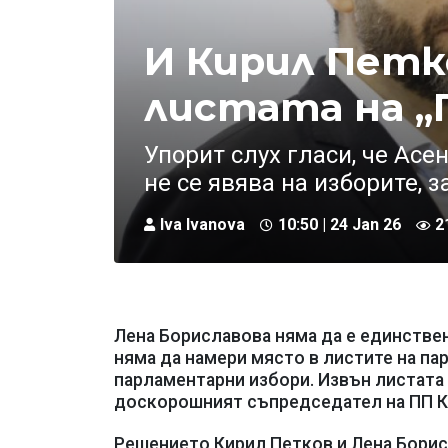
И Кирил Петк
листата на „
Упорит слух гласи, че Ас
не се явява на изборите, 
Iva Ivanova
10:50 | 24 Jan 26
2
Лена Бориславова няма да е единстве
няма да намери място в листите на п
парламентарни избори. Извън листата
доскорошният съпредседател на ПП Ки
Решението Кирил Петков и Лена Бори