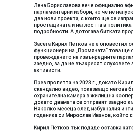
Лена Бориславова вече официално афи
парламентарни избори, но че не напус
два нови проекта, с които ще се изпра
простащината и наглостта в политикат
подробности. А дотогава битката про
Засега Кирил Петков не е оповестил о
функционери на „Промяната“ това ще с
провеждането на извънредните парлам
заедно, за да не възкресят слуховете 
активисти.
През пролетта на 2023 г., докато Кир
скандално видео, показващо негова бл
охранителна камера в жилищна коопер
докато двамата се отправят заедно къ
Няколко месеца след избухналия инт
годеника си Мирослав Иванов, който 
Кирил Петков пък подаде оставка ка