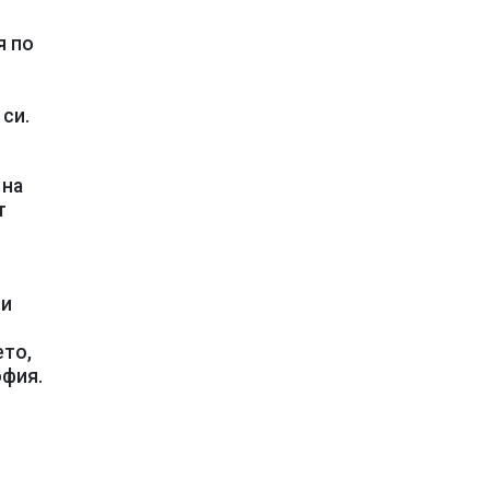
я по
си.
 на
т
ви
ето,
офия.