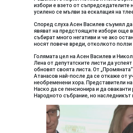
избори е взето от съпредседателите н
усилено се мълви за ескалация на тле
Според слуха Асен Василев съумял да 
явяват на предстоящите избори още в 
събират много негативи и че ако оста
носят повече вреди, отколкото ползи 
Голямата цел на Асен Василев и Никол
Лена от депутатските листи да успея
обновят своята листа. От „Промяната“
Атанасов най-после да се откаже от у
необременени хора. Представители на
Наско да се пенсионира и да оваканти
Народното събрание, но наследникът н