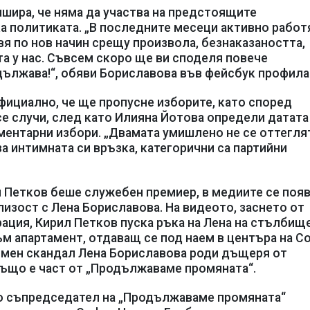
шира, че няма да участва на предстоящите
ка политиката. „В последните месеци активно работ
вя по нов начин срещу произвола, безнаказаността,
а у нас. Съвсем скоро ще ви споделя повече
дължава!“, обяви Бориславова във фейсбук профила 
фициално, че ще пропусне изборите, като според
е случи, след като Илияна Йотова определи датата
ентарни избори. „Двамата умишлено не се оттегля
за интимната си връзка, категорични са партийни
ил Петков беше служебен премиер, в медиите се поя
изост с Лена Бориславова. На видеото, заснето от
ация, Кирил Петков пуска ръка на Лена на стълбищ
м апартамент, отдаващ се под наем в центъра на С
имен скандал Лена Бориславова роди дъщеря от
също е част от „Продължаваме промяната“.
то съпредседател на „Продължаваме промяната“