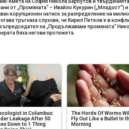
ник-кмета на София Никола Барбутов и твърденията
ани от „Промяната“ – Ивайло Кукурин („Младост“) и
азван корупционен натиск за разпределение на мили
гава тръгнаха слухове, че Кирил Петков е в конфл
о съпредседател на „Продължаваме промяната“ Ник
ферата бяха негови протежета.
cologist in Columbus:
The Horde Of Worms Wil
der Leakage After 50
Fly Out Like a Bullet In t
es Down to 1 Thing
Morning