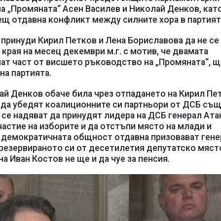
а „Промяната“ Асен Василев и Николай Денков, кат
ещ отдавна конфликт между силните хора в партият
принуди Кирил Петков и Лена Бориславова да не се
края на месец декември м.г. с мотив, че двамата
нат част от висшето ръководство на „Промяната“, щ
на партията.
ай Денков обаче била чрез отпадането на Кирил Пе
т да убедят коалиционните си партньори от ДСБ същ
 се надяват да принудят лидера на ДСБ генерал Ата
частие на изборите и да отстъпи място на млади и
 демократичната общност отдавна призовават гене
 резервираното си от десетилетия депутатско мяст
а Иван Костов не ще и да чуе за пенсия.