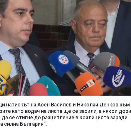
ци натискът на Асен Василев и Николай Денков към
рите като водач на листа ще се засили, а някои дор
и да се стигне до разцепление в коалицията заради
а силна България“.