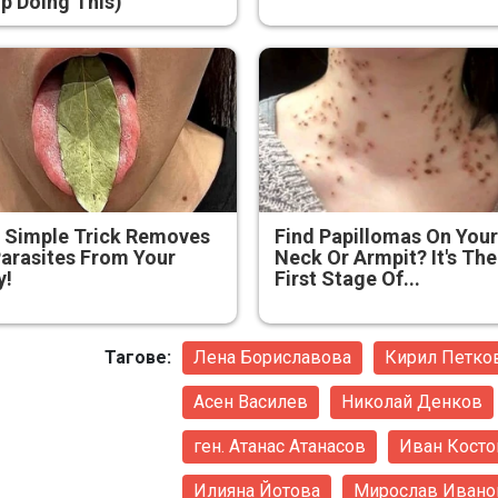
p Doing This)
 Simple Trick Removes
Find Papillomas On You
Parasites From Your
Neck Or Armpit? It's The
y!
First Stage Of...
Тагове:
Лена Бориславова
Кирил Петко
Асен Василев
Николай Денков
ген. Атанас Атанасов
Иван Косто
Илияна Йотова
Мирослав Ивано