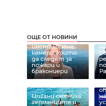
Министър
Карамфилова: В
ОЩЕ ОТ НОВИНИ
Рила
Н
инсталираме
на
камери, които
с
да следят за
р
пожари и
п
бракониери
Ра
С
с 
о
Цигани смениха
на
германците и
у