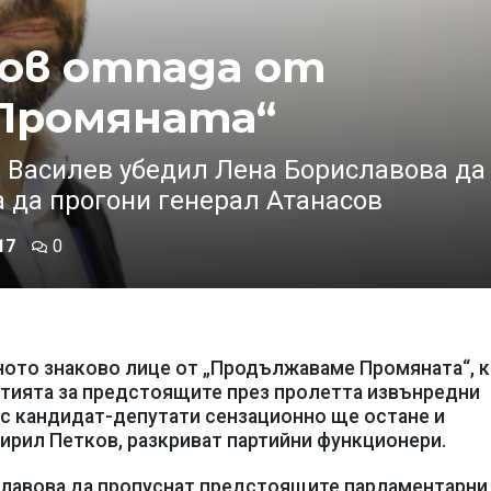
ов отпада от
Промяната“
ен Василев убедил Лена Бориславова да
за да прогони генерал Атанасов
17
0
ното знаково лице от „Продължаваме Промяната“, 
артията за предстоящите през пролетта извънредни
 с кандидат-депутати сензационно ще остане и
рил Петков, разкриват партийни функционери.
славова да пропуснат предстоящите парламентарни