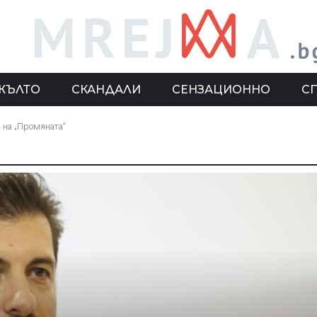
ЖЪЛТО
СКАНДАЛИ
СЕНЗАЦИОННО
С
а на „Промяната“