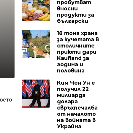
пробутват
вносни
продукти за
български
18 тона храна
за кучетата в
столичните
приюти дари
Kaufland за
година и
половина
Ким Чен Ун е
получил 22
милиарда
което
долара
свръхпечалба
от началото
на войната в
Украйна