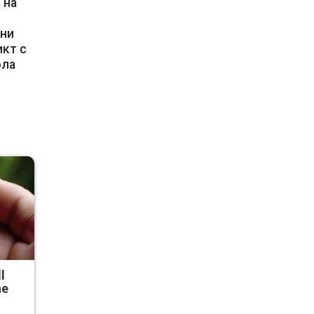
 на
они
икт с
ола
l
he