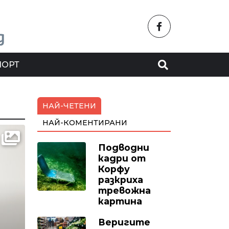
ПОРТ
НАЙ-ЧЕТЕНИ
НАЙ-КОМЕНТИРАНИ
Подводни
кадри от
Корфу
разкриха
тревожна
картина
Веригите