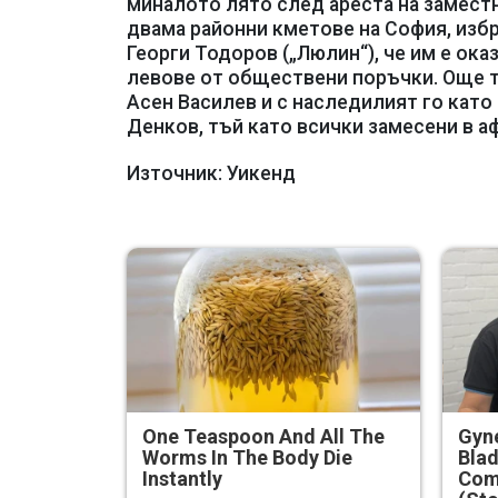
миналото лято след ареста на замест
двама районни кметове на София, избр
Георги Тодоров („Люлин“), че им е ок
левове от обществени поръчки. Още то
Асен Василев и с наследилият го кат
Денков, тъй като всички замесени в а
Източник: Уикенд
One Teaspoon And All The
Gyne
Worms In The Body Die
Blad
Instantly
Com