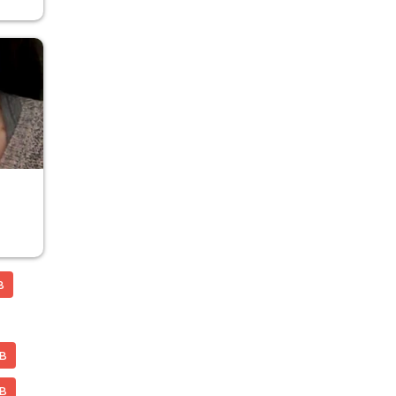
r
в
в
в