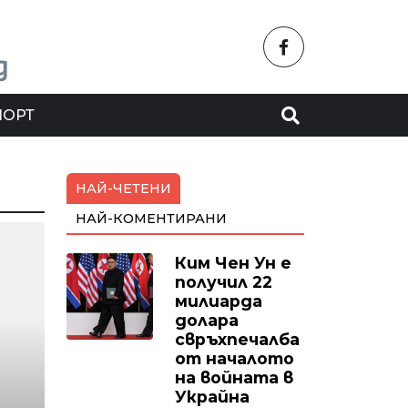
ПОРТ
НАЙ-ЧЕТЕНИ
НАЙ-КОМЕНТИРАНИ
Ким Чен Ун е
получил 22
милиарда
долара
свръхпечалба
от началото
на войната в
Украйна