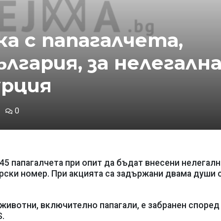
а с папагалчета,
лгария, за нелегалн
урция
0
 45 папагалчета при опит да бъдат внесени нелегалн
арски номер. При акцията са задържани двама души 
животни, включително папагали, е забранен според
.