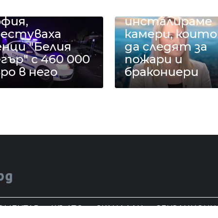
лицаи в
Рила
фия,
инсталираме
рестуваха
камери, които
енци "Белия
да следят за
гър" с 460 000
пожари и
ро в него
бракониери
ОМЕНТАР
ЖЪЛТО
СКАНДАЛИ
СЕНЗАЦИОНН