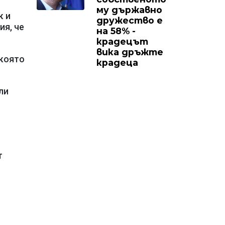
му държавно
к и
дружество е
ия, че
на 58% -
крадецът
вика дръжте
 която
крадеца
ли
т