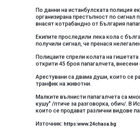
По данни на истанбулската полиция ек
организирана престъпност по сигнал п
внасят котрабандно от България папаг
Екипите проследили лека кола с бълга
получили сигнал, че пренася нелегален
Полицаите спрели колата на гишетата 
открити 45 броя папагалчета, внесени 
Арестувани са двама души, които се р
транфик на животни.
Малките вълнисти папагалчета са мног
кушу" /птиче за разговорка, обич/. В И
които се продават различни видове па
Източник:
https:www.24chasa.bg