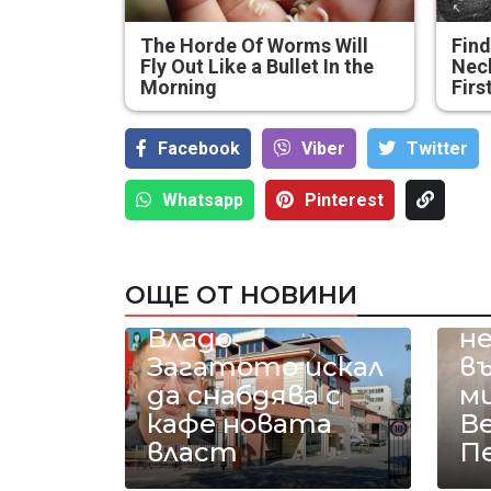
The Horde Of Worms Will
Find
Fly Out Like a Bullet In the
Neck
Morning
Firs
Facebook
Viber
Тwitter
Whatsapp
Pinterest
Ет
ОЩЕ ОТ НОВИНИ
Милионерът
н
Министърът
Владо
н
на земеделието
Загатото искал
в
и храните
да снабдява с
м
Пламен
кафе новата
В
Абровски поиска
власт
П
от
Го
Европейската
н