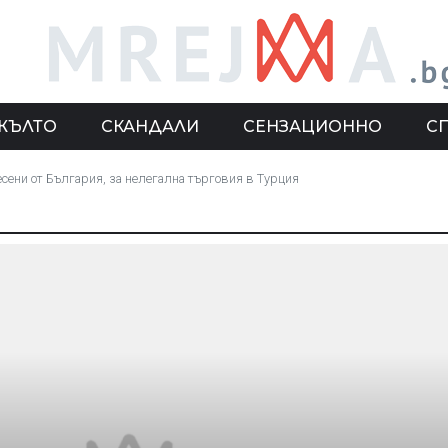
ЖЪЛТО
СКАНДАЛИ
СЕНЗАЦИОННО
С
есени от България, за нелегална търговия в Турция