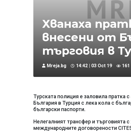
Хванаха пратк
внесени от Бъ
търговия в Т
Mreja.bg
14:42 | 03 Oct 19
161
Турската полиция е заловила пратка с
България в Турция с лека кола с бълг
български паспорти.
Нелегалният трансфер и търговията с 
международните договорености CITES