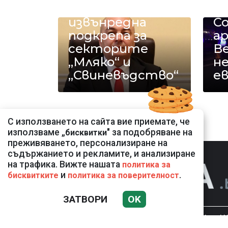
комисия
по
извънредна
Со
подкрепа за
а
секторите
В
„Мляко“ и
не
„Свиневъдство“
ев
С използването на сайта вие приемате, че
използваме „
" за подобряване на
бисквитки
преживяването, персонализиране на
съдържанието и рекламите, и анализиране
на трафика. Вижте нашата
политика за
и
.
бисквитките
политика за поверителност
ЗАТВОРИ
OK
НОВИНИ
К