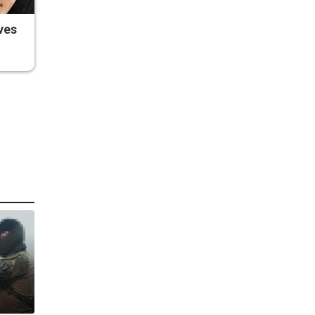
ves
т
т
В