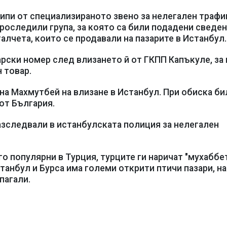
ипи от специализираното звено за нелегален трафи
роследили група, за която са били подадени сведен
алчета, които се продавали на пазарите в Истанбул.
рски номер след влизането й от ГКПП Капъкуле, за
 товар.
на Махмутбей на влизане в Истанбул. При обиска би
от България.
азследвали в истанбулската полиция за нелегален
о популярни в Турция, турците ги наричат "мухаббе
станбул и Бурса има големи открити птичи пазари, на
пагали.