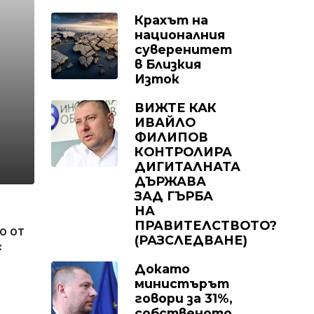
Крахът на
националния
суверенитет
в Близкия
Изток
а
ВИЖТЕ КАК
ИВАЙЛО
ФИЛИПОВ
КОНТРОЛИРА
ДИГИТАЛНАТА
ДЪРЖАВА
ЗАД ГЪРБА
НА
ПРАВИТЕЛСТВОТО?
о от
(РАЗСЛЕДВАНЕ)
с
Докато
министърът
говори за 31%,
собственото