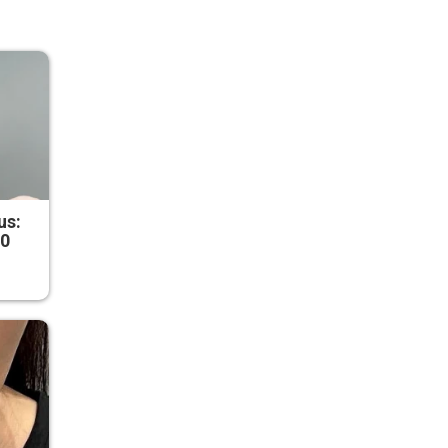
us:
50