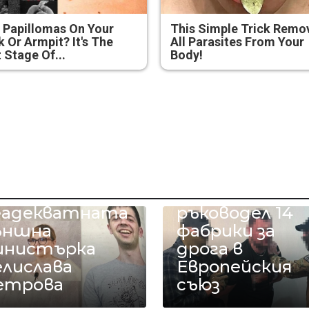
 Papillomas On Your
This Simple Trick Remo
 Or Armpit? It's The
All Parasites From Your
t Stage Of...
Body!
Арестувания
в Бургас
о го съпруга
наркобарон о
а
Украйна
еадекватната
ръководел 14
ъншна
фабрики за
инистърка
дрога в
елислава
Европейския
етрова
съюз
нка на
Министър
аркодилъри с
Карамфилова: 