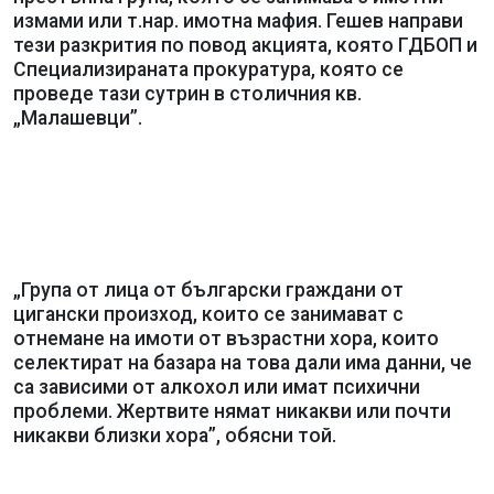
измами или т.нар. имотна мафия. Гешев направи
тези разкрития по повод акцията, която ГДБОП и
Специализираната прокуратура, която се
проведе тази сутрин в столичния кв.
„Малашевци”.
„Група от лица от български граждани от
цигански произход, които се занимават с
отнемане на имоти от възрастни хора, които
селектират на базара на това дали има данни, че
са зависими от алкохол или имат психични
проблеми. Жертвите нямат никакви или почти
никакви близки хора”, обясни той.