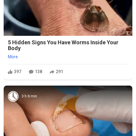
5 Hidden Signs You Have Worms Inside Your
Body
More
397
138
291
3 h 6 min