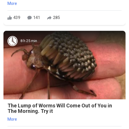
More
439
141
285
8 h 25 min
The Lump of Worms Will Come Out of You in
The Morning. Try it
More