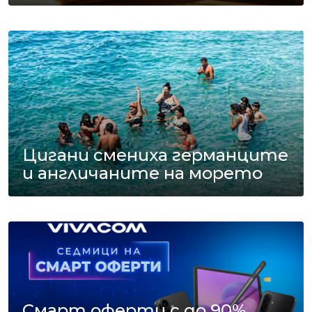
Цигани смениха германците
и англичаните на морето
Смарт оферти с до 90%