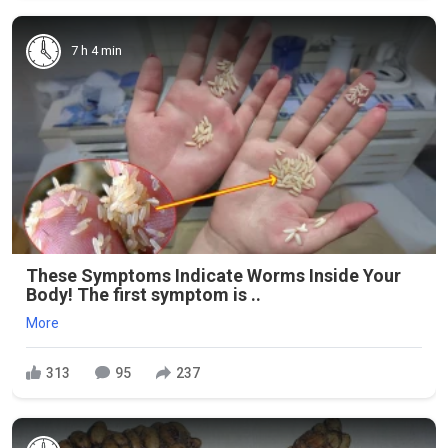
7 h 4 min
These Symptoms Indicate Worms Inside Your
Body! The first symptom is ..
More
313
95
237