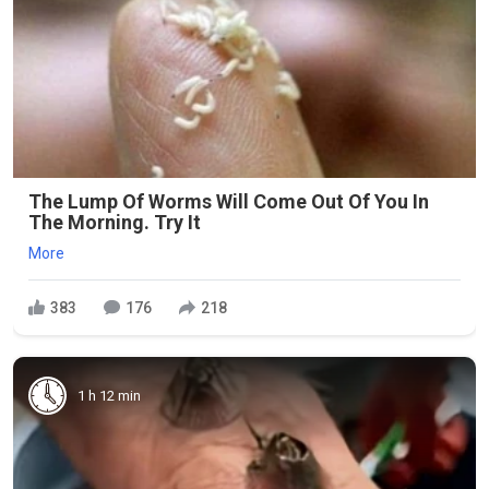
The Lump Of Worms Will Come Out Of You In
The Morning. Try It
More
383
176
218
1 h 12 min