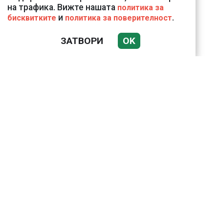
на трафика. Вижте нашата
политика за
и
.
бисквитките
политика за поверителност
ЗАТВОРИ
OK
Подводни кадри от
Корфу разкриха
тревожна картина
Веригите пробутват
вносни продукти за
български