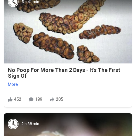
5 h 41 min
No Poop For More Than 2 Days - It's The First
Sign Of
More
452
189
205
2 h 38 min