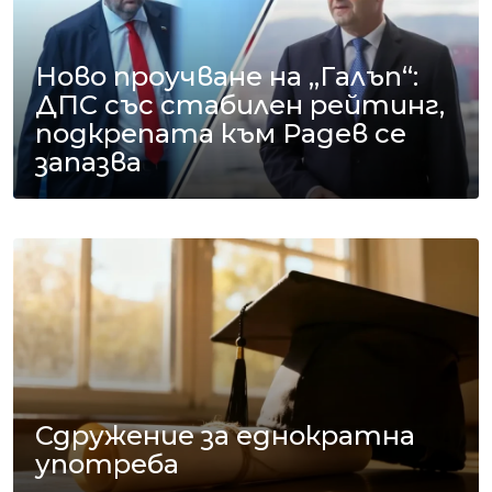
Ново проучване на „Галъп“:
ДПС със стабилен рейтинг,
подкрепата към Радев се
запазва
Сдружение за еднократна
употреба