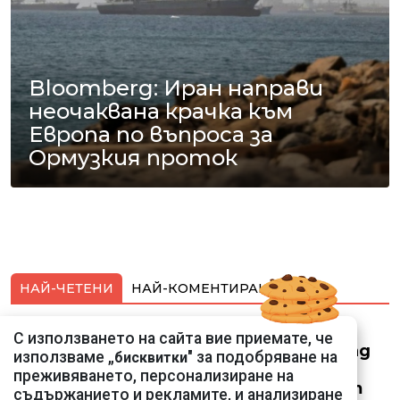
Bloomberg: Иран направи
неочаквана крачка към
Европа по въпроса за
Ормузкия проток
НАЙ-ЧЕТЕНИ
НАЙ-КОМЕНТИРАНИ
Смарт оферти с до
С използването на сайта вие приемате, че
90% отстъпка за над
използваме „
" за подобряване на
бисквитки
150 устройства от
преживяването, персонализиране на
Vivacom през август
съдържанието и рекламите, и анализиране