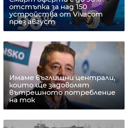
отстъпка за над 150
устройства от Vivacom
през август
Имаме въглищни централи,
които ще задоволят
вътрешното потребление
на ток