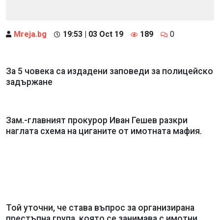
Mreja.bg
19:53 | 03 Oct 19
189
0
За 5 човека са издадени заповеди за полицейско
задържане
Зам.-главният прокурор Иван Гешев разкри
наглата схема на циганите от имотната мафия.
Той уточни, че става въпрос за организирана
престъпна група, която се занимава с имотни