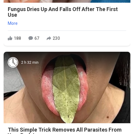
Fungus Dries Up And Falls Off After The First
Use
More
188
67
230
2 h 32 min
This Simple Trick Removes All Parasites From