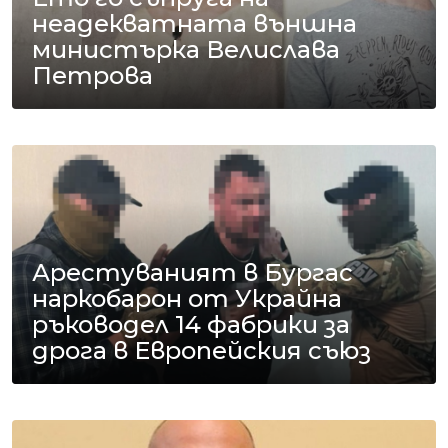
неадекватната външна
министърка Велислава
Петрова
Арестуваният в Бургас
наркобарон от Украйна
ръководел 14 фабрики за
дрога в Европейския съюз