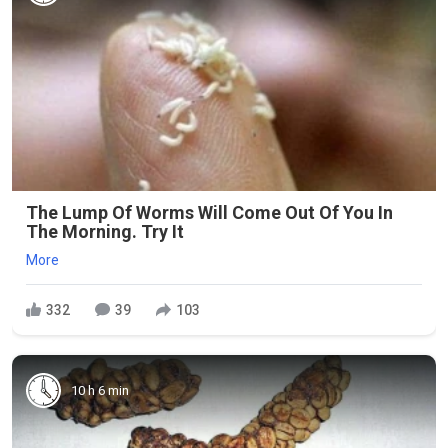
The Lump Of Worms Will Come Out Of You In
The Morning. Try It
More
332
39
103
10 h 6 min