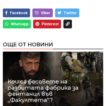
Facebook
Viber
Тwitter
Whatsapp
Pinterest
ОЩЕ ОТ НОВИНИ
Кои са босовете на
разбитата фабрика за
фентанил във
„Факултета“?