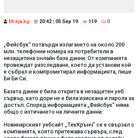
Mreja.bg
20:42 | 05 Sep 19
119
0
„Фейсбук” потвърди излагането на около 200
млн. телефонни номера на потребители в
незащитена онлайн база данни. От компанията
провеждат разследване, което да установи кой
е събрал и компрометирал информацията, пише
Би Би Си.
Базата данни е била открита в незащитен уеб
сървър, като дори не е била изискана и парола за
достъп. Според информацията „Фейсбук” няма
общо с изтичането на личните данни.
Новинарският уебсайт „ТекКрънч” се е свързал с
компанията, която притежава сървъра, след