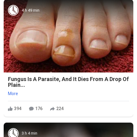
4 h 49 min
Fungus Is A Parasite, And It Dies From A Drop Of
Plain...
More
394
176
224
3 h 4 min