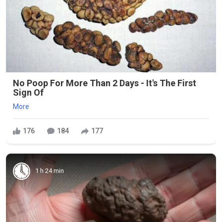
No Poop For More Than 2 Days - It's The First
Sign Of
More
176
184
177
1 h 24 min