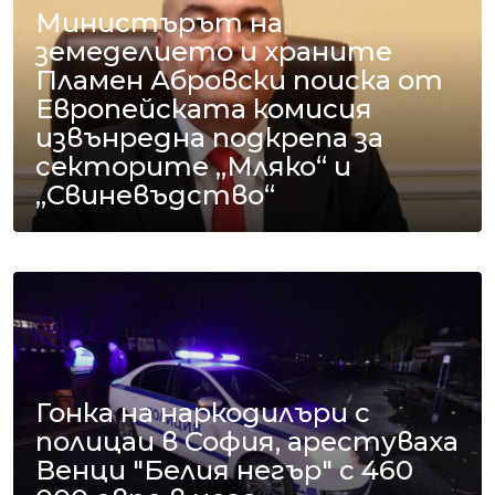
Министърът на
земеделието и храните
Пламен Абровски поиска от
Европейската комисия
извънредна подкрепа за
секторите „Мляко“ и
„Свиневъдство“
Гонка на наркодилъри с
полицаи в София, арестуваха
Венци "Белия негър" с 460