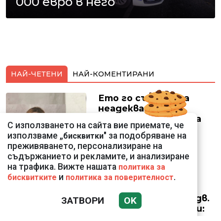
000 евро в него
НАЙ-ЧЕТЕНИ
НАЙ-КОМЕНТИРАНИ
Ето го съпруга на
неадекватната
външна министърка
С използването на сайта вие приемате, че
Велислава Петрова
използваме „
" за подобряване на
бисквитки
преживяването, персонализиране на
съдържанието и рекламите, и анализиране
на трафика. Вижте нашата
политика за
и
.
бисквитките
политика за поверителност
Николай Попов за
фалшивия пиар на адв.
ЗАТВОРИ
OK
Димитър Марковски:
ТОЗИ ЧОВЕК Е