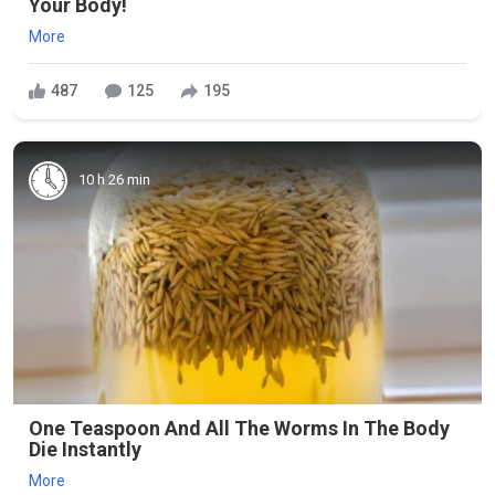
Your Body!
More
487
125
195
10 h 26 min
One Teaspoon And All The Worms In The Body
Die Instantly
More