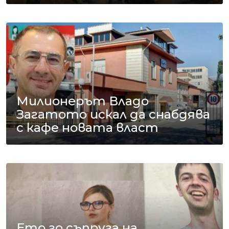
Милионерът Владо
Загатото искал да снабдява
с кафе новата власт
Ето го съпруга на