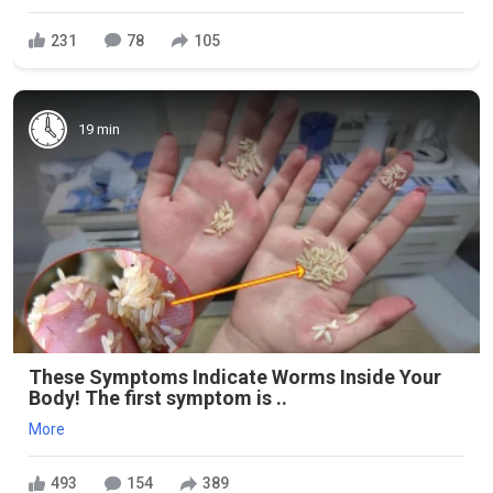
231
78
105
19 min
These Symptoms Indicate Worms Inside Your
Body! The first symptom is ..
More
493
154
389