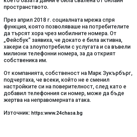
което базата данни е била свалена от онлайн
пространството.
През април 2018 г. социалната мрежа спря
функция, която позволяваше на потребителите
да търсят хора чрез мобилните номера. От
„Фейсбук” заявиха, че докато е била активна,
хакери са злоупотребили с услугата и са въвели
милиони телефонни номера, за да открият
собственика им.
От компанията, собственост на Марк Зукърбърг,
подчертаха, че всеки, който не е сменил
настройките си на поверителност, след като е
добавил телефонния си номер, може да бъде
жертва на неправомерната атака.
Източник:
https:www.24chasa.bg