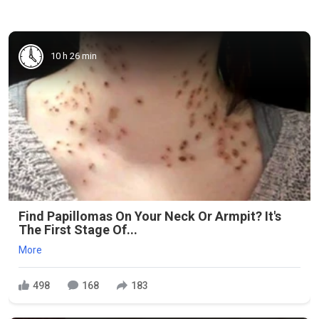
10 h 26 min
Find Papillomas On Your Neck Or Armpit? It's
The First Stage Of...
More
498
168
183