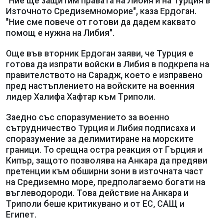
"Ние ще защитим правата на Либия и на Турция в
Източното Средиземноморие", каза Ердоган.
"Ние сме повече от готови да дадем каквато
помощ е нужна на Либия".
Още във вторник Ердоган заяви, че Турция е
готова да изпрати войски в Либия в подкрепа на
правителството на Сарадж, което е изправено
пред настъплението на войските на военния
лидер Халифа Хафтар към Триполи.
Заедно със споразумението за военно
сътрудничество Турция и Либия подписаха и
споразумение за делимитиране на морските
граници. То срещна остра реакция от Гърция и
Кипър, защото позволява на Анкара да предяви
претенции към обширни зони в източната част
на Средиземно море, предполагаемо богати на
въглеводороди. Това действие на Анкара и
Триполи беше критикувано и от ЕС, САЩ и
Египет.