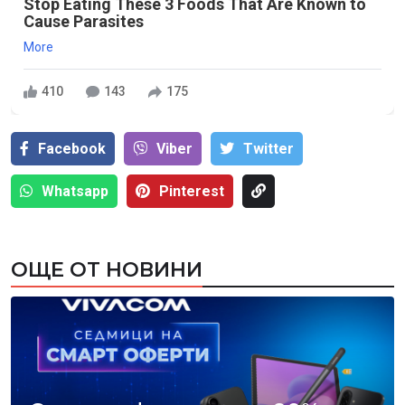
Stop Eating These 3 Foods That Are Known to
Cause Parasites
More
410
143
175
Facebook
Viber
Тwitter
Whatsapp
Pinterest
ОЩЕ ОТ НОВИНИ