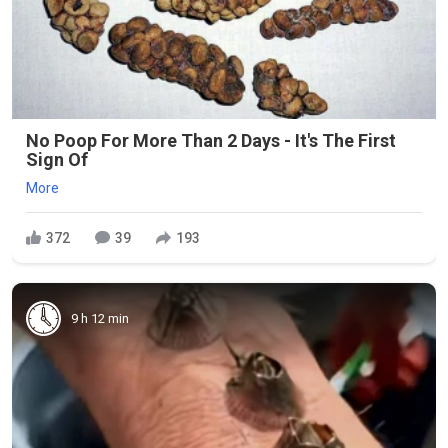
No Poop For More Than 2 Days - It's The First
Sign Of
More
372
39
193
9 h 12 min