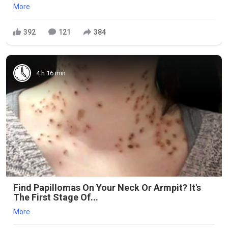
More
392
121
384
4 h 16 min
Find Papillomas On Your Neck Or Armpit? It's
The First Stage Of...
More