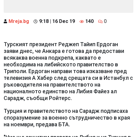
Mreja.bg
9:18 | 16 Dec 19
140
0
Турският президент Реджеп Тайип Ердоган
заяви днес, че Анкара е готова да предостави
всякаква военна подкрепа, каквато е
необходима на либийското правителство в
Триполи. Ердоган направи това изказване пред
телевизия А Хабер след срещата си в Истанбул с
ръководителя на правителството на
националното единство на Либия Файез ал
Сарадж, съобщи Ройтерс.
Турция и правителството на Сарадж подписаха
споразумение за военно сътрудничество в края
на ноември, предава БТА.