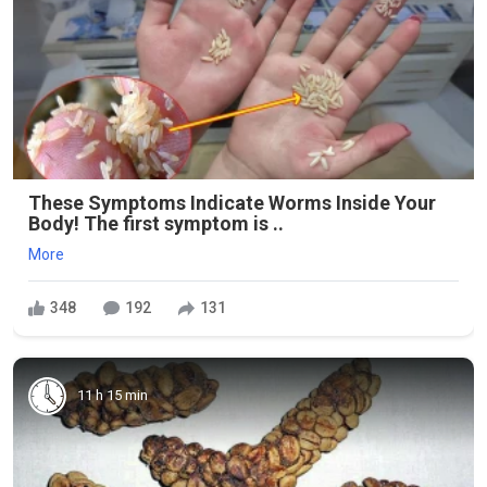
These Symptoms Indicate Worms Inside Your
Body! The first symptom is ..
More
348
192
131
11 h 15 min