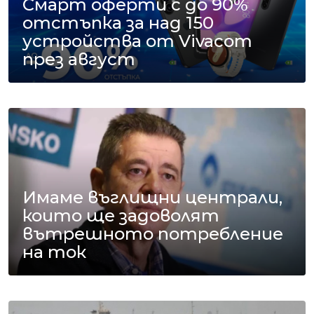
Смарт оферти с до 90%
отстъпка за над 150
устройства от Vivacom
през август
Имаме въглищни централи,
които ще задоволят
вътрешното потребление
на ток