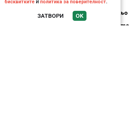
и
.
бисквитките
политика за поверителност
Иво Ториното и Вальо
ЗАТВОРИ
OK
Бореца ли
организираха първото
криптоубийство в
България?
Датската принцеса
Изабела влезе в
казармата
ТЕЦ „Бобов дол“ и
„Мариците“ са ни