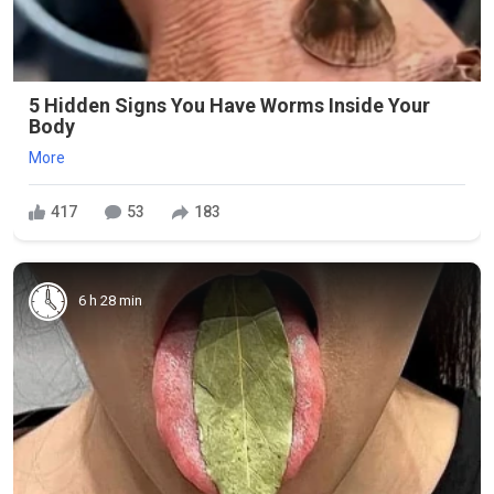
5 Hidden Signs You Have Worms Inside Your
Body
More
417
53
183
6 h 28 min