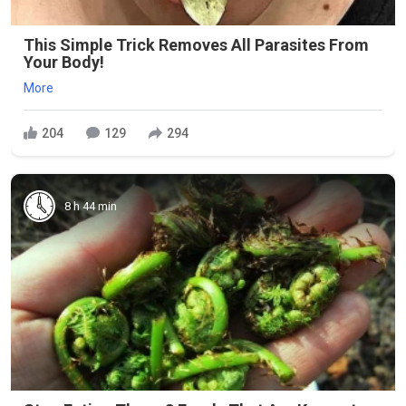
This Simple Trick Removes All Parasites From
Your Body!
More
204
129
294
8 h 44 min