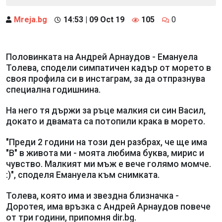
Mreja.bg
14:53 | 09 Oct 19
105
0
Половинката на Андрей Арнаудов - Емануела
Толева, сподели симпатичен кадър от морето в
своя профилa си в инстаграм, за да отпразнува
специална годишнина.
На него тя държи за ръце малкия си син Васил,
докато и двамата са потопили крака в морето.
"Преди 2 години на този ден разбрах, че ще има
"В" в живота ми - моята любима буква, мирис и
чувство. Малкият ми мъж е вече голямо момче.
:)", споделя Емануела към снимката.
Толева, която има и звездна близначка -
Доротея, има връзка с Андрей Арнаудов повече
от три години, припомня dir.bg.