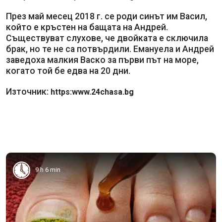
През май месец 2018 г. се роди синът им Васил,
който е кръстен на бащата на Андрей.
Съществуват слухове, че двойката е сключила
брак, но те не са потвърдили. Емануела и Андрей
заведоха малкия Васко за първи път на море,
когато той бе едва на 20 дни.
Източник:
https:www.24chasa.bg
9 h 6 min