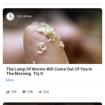
10 h 40 min
The Lump Of Worms Will Come Out Of You In
The Morning. Try It
More
199
158
324