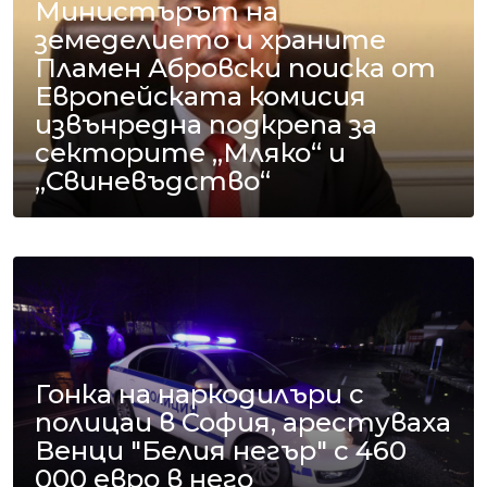
Министърът на
земеделието и храните
Пламен Абровски поиска от
Европейската комисия
извънредна подкрепа за
секторите „Мляко“ и
„Свиневъдство“
Гонка на наркодилъри с
полицаи в София, арестуваха
Венци "Белия негър" с 460
000 евро в него