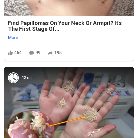
Find Papillomas On Your Neck Or Armpit? It's
The First Stage Of...
More
464
99
195
12 min