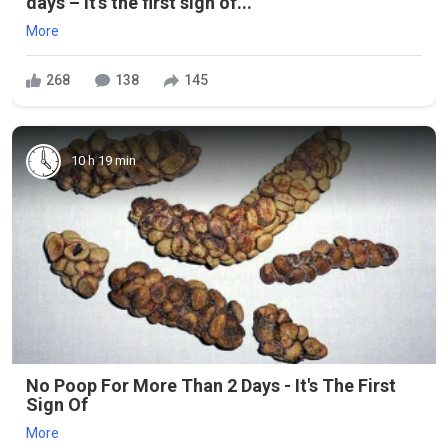
days – it's the first sign of...
More
268
138
145
10 h 19 min
No Poop For More Than 2 Days - It's The First
Sign Of
More