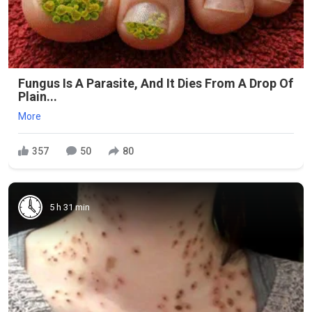
Fungus Is A Parasite, And It Dies From A Drop Of
Plain...
More
357
50
80
5 h 31 min