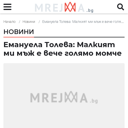
Начало
Новини
Емануела Толева: Малкият ми мъж е вече голямо момче
НОВИНИ
Емануела Толева: Малкият
ми мъж е вече голямо момче