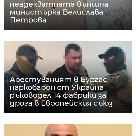
неадекватната външна
министърка Велислава
Петрова
Арестуваният в Бургас
наркобарон от Украйна
ръководел 14 фабрики за
дрога в Европейския съюз