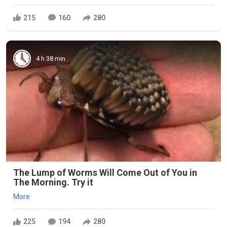
215
160
280
4 h 38 min
The Lump of Worms Will Come Out of You in
The Morning. Try it
More
225
194
280