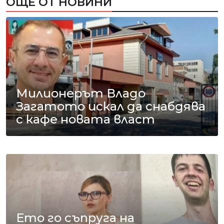
ОЩЕ ОТ НОВИНИ
Милионерът Владо
Загатото искал да снабдява
с кафе новата власт
Ето го съпруга на