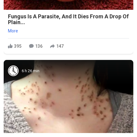
Fungus Is A Parasite, And It Dies From A Drop Of
Plain...
More
395
136
147
6 h 26 min