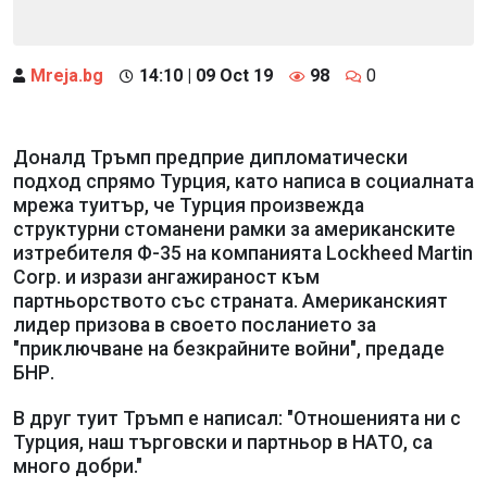
Mreja.bg
14:10 | 09 Oct 19
98
0
Доналд Тръмп предприе дипломатически
подход спрямо Турция, като написа в социалната
мрежа туитър, че Турция произвежда
структурни стоманени рамки за американските
изтребителя Ф-35 на компанията Lockheed Martin
Corp. и изрази ангажираност към
партньорството със страната. Американският
лидер призова в своето посланието за
"приключване на безкрайните войни", предаде
БНР.
В друг туит Тръмп е написал: "Отношенията ни с
Турция, наш търговски и партньор в НАТО, са
много добри."