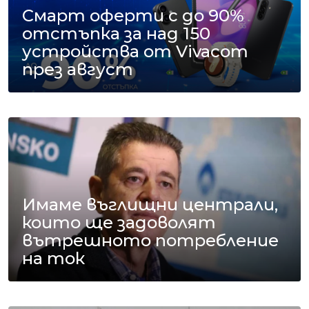
Смарт оферти с до 90%
отстъпка за над 150
устройства от Vivacom
през август
Имаме въглищни централи,
които ще задоволят
вътрешното потребление
на ток