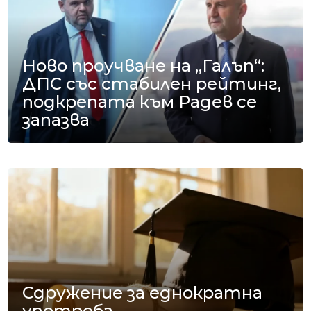
Ново проучване на „Галъп“:
ДПС със стабилен рейтинг,
подкрепата към Радев се
запазва
Сдружение за еднократна
употреба