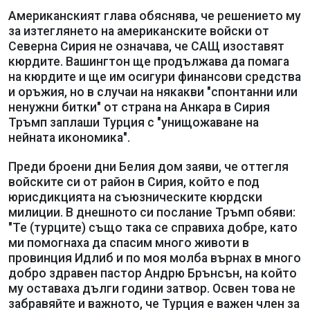
Американският глава обяснява, че решението му
за изтеглянето на американските войски от
Северна Сирия не означава, че САЩ изоставят
кюрдите. Вашингтон ще продължава да помага
на кюрдите и ще им осигури финансови средства
и оръжия, но в случаи на някакви "спонтанни или
ненужни битки" от страна на Анкара в Сирия
Тръмп заплаши Турция с "унищожаване на
нейната икономика".
Преди броени дни Белия дом заяви, че оттегля
войските си от район в Сирия, който е под
юрисдикцията на съюзническите кюрдски
милиции. В днешното си послание Тръмп обяви:
"Те (турците) също така се справиха добре, като
ми помогнаха да спасим много животи в
провинция Идлиб и по моя молба върнах в много
добро здравен пастор Андрю Брънсън, на който
му оставаха дълги години затвор. Освен това не
забравяйте и важното, че Турция е важен член за