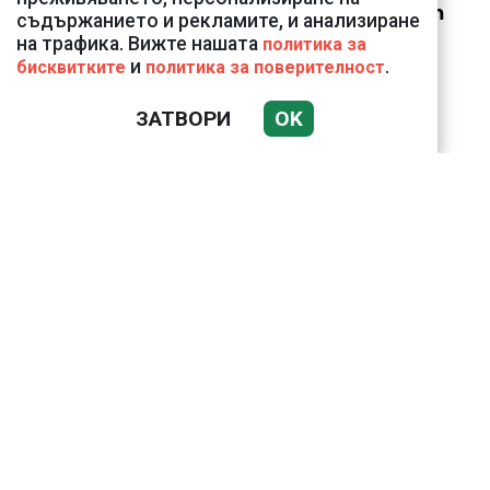
Vivacom през август
съдържанието и рекламите, и анализиране
на трафика. Вижте нашата
политика за
и
.
бисквитките
политика за поверителност
ЗАТВОРИ
OK
Подводни кадри от
Корфу разкриха
тревожна картина
Веригите пробутват
вносни продукти за
български