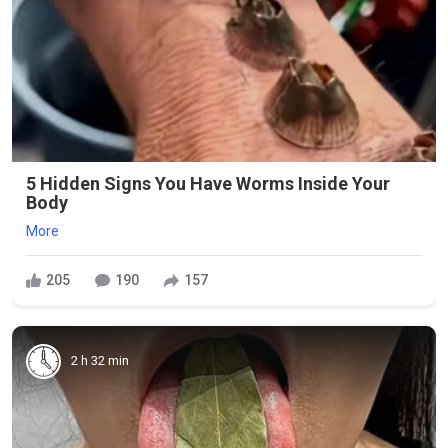
5 Hidden Signs You Have Worms Inside Your
Body
More
205
190
157
2 h 32 min