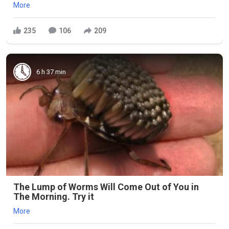
More
235
106
209
6 h 37 min
The Lump of Worms Will Come Out of You in
The Morning. Try it
More