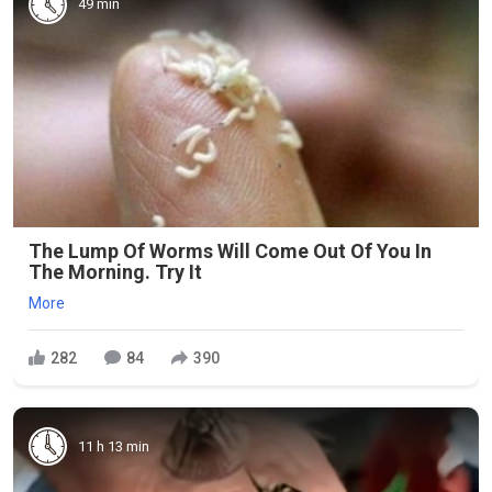
49 min
The Lump Of Worms Will Come Out Of You In
The Morning. Try It
More
282
84
390
11 h 13 min