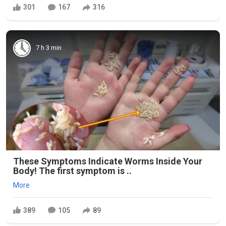
301
167
316
7 h 3 min
These Symptoms Indicate Worms Inside Your
Body! The first symptom is ..
More
389
105
89