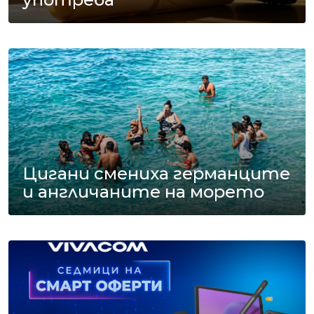
Цигани смениха германците
и англичаните на морето