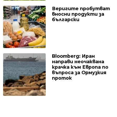
Веригите пробутват
вносни продукти за
български
Bloomberg: Иран
направи неочаквана
крачка към Европа по
въпроса за Ормузкия
проток