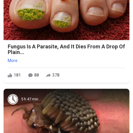
Fungus Is A Parasite, And It Dies From A Drop Of
Plain...
More
181
88
378
5 h 47 min