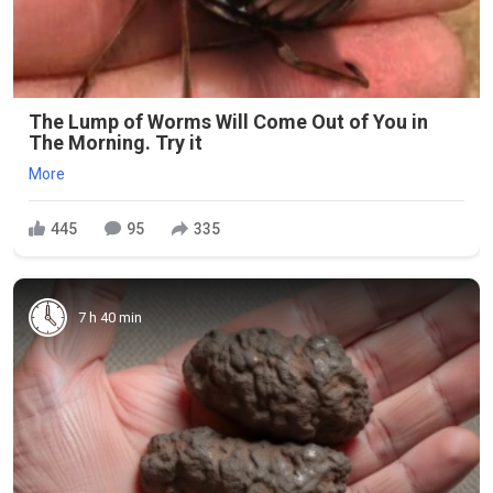
The Lump of Worms Will Come Out of You in
The Morning. Try it
More
445
95
335
7 h 40 min