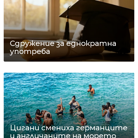
Сдружение за еднократна
употреба
Цигани смениха германците
и англичаните на морето