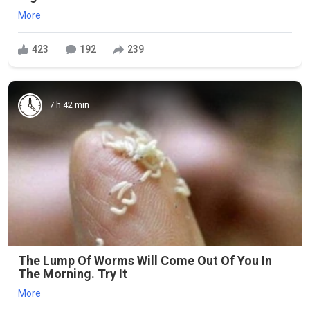
More
423
192
239
7 h 42 min
The Lump Of Worms Will Come Out Of You In
The Morning. Try It
More