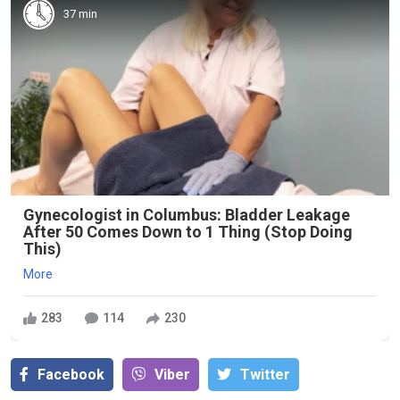
37 min
Gynecologist in Columbus: Bladder Leakage
After 50 Comes Down to 1 Thing (Stop Doing
This)
More
283
114
230
Facebook
Viber
Тwitter