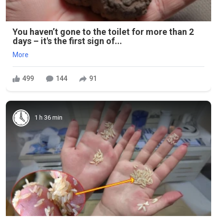
You haven’t gone to the toilet for more than 2
days – it's the first sign of...
More
499
144
91
1 h 36 min