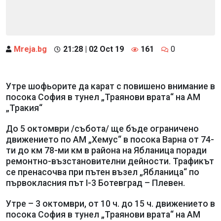
Mreja.bg
21:28 | 02 Oct 19
161
0
Утре шофьорите да карат с повишено внимание в
посока София в тунел „Траянови врата“ на АМ
„Тракия“
До 5 октомври /събота/ ще бъде ограничено
движението по АМ „Хемус“ в посока Варна от 74-
ти до км 78-ми км в района на Ябланица поради
ремонтно-възстановителни дейности. Трафикът
се пренасочва при пътен възел „Ябланица“ по
първокласния път I-3 Ботевград – Плевен.
Утре – 3 октомври, от 10 ч. до 15 ч. движението в
посока София в тунел „Траянови врата“ на АМ