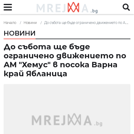
Начало
Новини
До събота ще бъде ограничено движението по АМ "Хемус" в посока Варна край Ябланица
НОВИНИ
До събота ще бъде
ограничено движението по
АМ "Хемус" в посока Варна
край Ябланица