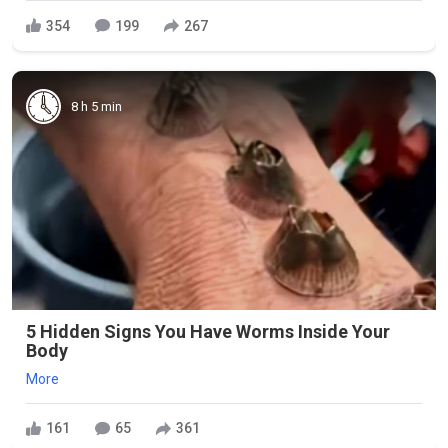
354
199
267
8 h 5 min
5 Hidden Signs You Have Worms Inside Your
Body
More
161
65
361