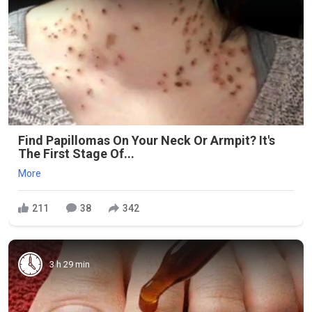
Find Papillomas On Your Neck Or Armpit? It's
The First Stage Of...
More
211
38
342
3 h 29 min